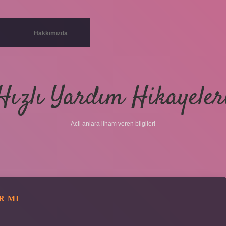
Hakkımızda
Hızlı Yardım Hikayeler
Acil anlara ilham veren bilgiler!
R MI