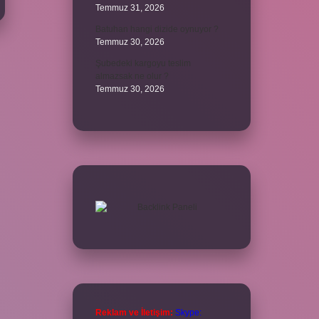
Temmuz 31, 2026
Batuhan hangi dizide oynuyor ?
Temmuz 30, 2026
Şubedeki kargoyu teslim
almazsak ne olur ?
Temmuz 30, 2026
Reklam ve İletişim:
Skype: