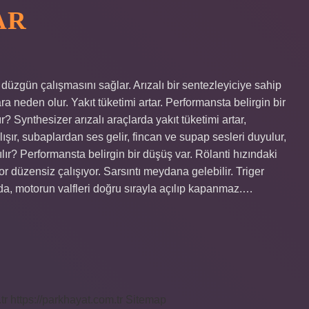
AR
üzgün çalışmasını sağlar. Arızalı bir sentezleyiciye sahip
a neden olur. Yakıt tüketimi artar. Performansta belirgin bir
? Synthesizer arızalı araçlarda yakıt tüketimi artar,
şır, subaplardan ses gelir, fincan ve supap sesleri duyulur,
lır? Performansta belirgin bir düşüş var. Rölanti hızındaki
r düzensiz çalışıyor. Sarsıntı meydana gelebilir. Triger
ında, motorun valfleri doğru sırayla açılıp kapanmaz.…
tr
https://parkhayat.com.tr
Sitemap