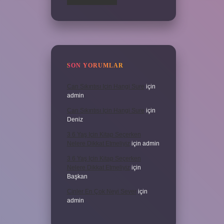
SON YORUMLAR
Can Sıkıntısı Için Hangi Sure
için
admin
Can Sıkıntısı Için Hangi Sure
için
Deniz
3 6 Yaş Için Kitap Seçerken
Nelere Dikkat Etmeliyiz
için
admin
3 6 Yaş Için Kitap Seçerken
Nelere Dikkat Etmeliyiz
için
Başkan
Cinler En Çok Neyi Sever
için
admin