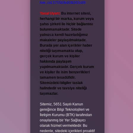
live:.cid.575569c608265c69
Yasal Uyarı:
Bu internet sitesi,
herhangi bir marka, kurum veya
şahıs şirketi ile hiçbir bağlantısı
bulunmamaktadır. Sitede
yalnızca kendi hazırladığımız
makaleler paylaşılmaktadır.
Burada yer alan içerikler haber
niteliği taşımamakta olup,
gerçek kurum ve kişiler
hakkında paylaşım
yapılmamaktadır. Gerçek kurum
ve kişiler ile isim benzerlikleri
tamamen tesadüfidir.
Sitemizdeki bilgiler taslak
halindedir ve tavsiye niteliği
taşımazlar.
Sitemiz, 5651 Sayılı Kanun
gereğince Bilgi Teknolojileri ve
İletişim Kurumu (BTK) tarafından
onaylanmış bir Yer Sağlayıcı
olarak hizmet vermektedir. Bu
nedenle, sitedeki içerikleri proaktif