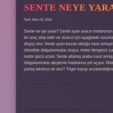
SENTE NEYE YAR
Tarih: Ekim 29, 2024
Sente ne işe yarar? Sente ayarı aracın motorunun d
bir araç stop eder ve sürücü için aşağıdaki sorunlar
düşüş olur. Sente ayarı bozuk olduğu nasıl anlaşılır
rölantide dalgalanmalar oluşur, motor dengesiz çalı
motor gücü azalır. Sente atlamış araba nasıl anlaşı
dalgalanmalar ateşleme hatalarına yol açıyor. Moto
yanlış takılırsa ne olur? Triger kayışı arızalandığ
Sente
Devamını okuyun
Yorum Bırak
Neye
Yarar
https://www.teomanforum.com
https://vavyapi.com.