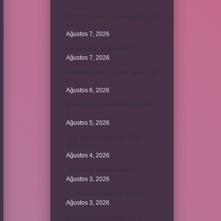
Kurutma makinesi çamaşırı neden
kokutur ?
Ağustos 7, 2026
Kendini avut ne demek ?
Ağustos 7, 2026
Borsada hangi emir tipi daha iyidir
?
Ağustos 6, 2026
Krom madeni nerelerde kullanılır
?
Ağustos 5, 2026
Avar İmparatorluğu bir Türk
devleti mi ?
Ağustos 4, 2026
86 Esmaül Hüsna nedir ?
Ağustos 3, 2026
4. seviye kurs belgesi nedir ?
Ağustos 3, 2026
Şanzıman vites kutusu mu ?