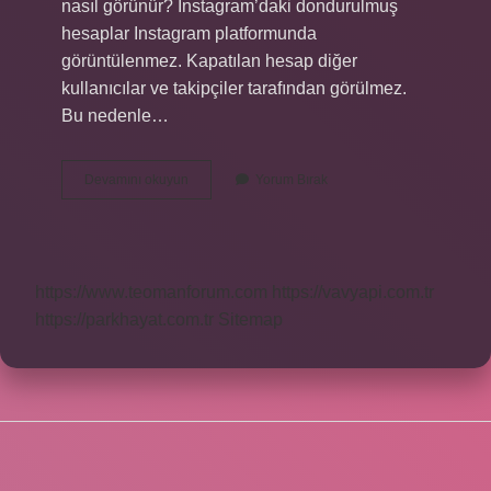
nasıl görünür? Instagram’daki dondurulmuş
hesaplar Instagram platformunda
görüntülenmez. Kapatılan hesap diğer
kullanıcılar ve takipçiler tarafından görülmez.
Bu nedenle…
Instagram
Devamını okuyun
Yorum Bırak
Hesabı
Kapatınca
Takipçiler
Gidiyor
Mu
https://www.teomanforum.com
https://vavyapi.com.tr
https://parkhayat.com.tr
Sitemap