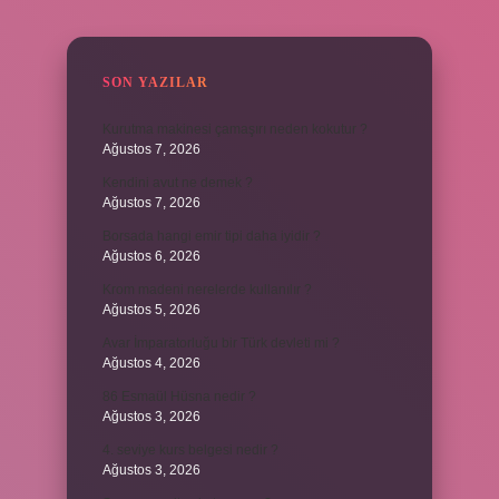
SIDEBAR
SON YAZILAR
Kurutma makinesi çamaşırı neden kokutur ?
Ağustos 7, 2026
Kendini avut ne demek ?
Ağustos 7, 2026
Borsada hangi emir tipi daha iyidir ?
Ağustos 6, 2026
Krom madeni nerelerde kullanılır ?
Ağustos 5, 2026
Avar İmparatorluğu bir Türk devleti mi ?
Ağustos 4, 2026
86 Esmaül Hüsna nedir ?
Ağustos 3, 2026
4. seviye kurs belgesi nedir ?
Ağustos 3, 2026