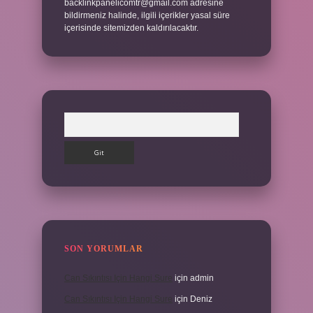
backlinkpanelicomtr@gmail.com
adresine
bildirmeniz halinde, ilgili içerikler yasal süre
içerisinde sitemizden kaldırılacaktır.
Arama
SON YORUMLAR
Can Sıkıntısı Için Hangi Sure
için
admin
Can Sıkıntısı Için Hangi Sure
için
Deniz