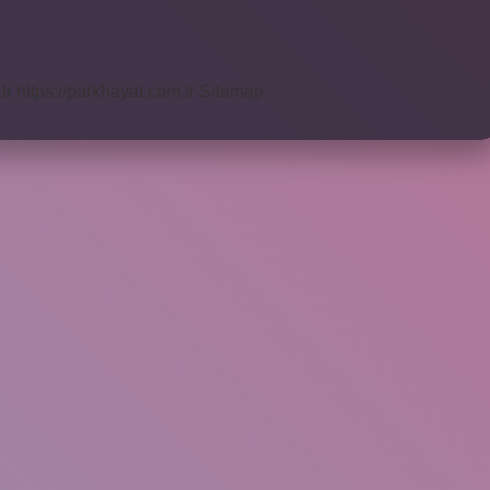
tr
https://parkhayat.com.tr
Sitemap