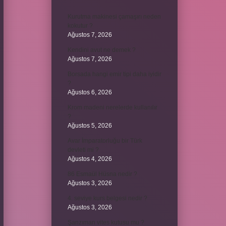
Kurutma makinesi çamaşırı neden
kokutur ?
Ağustos 7, 2026
Kendini avut ne demek ?
Ağustos 7, 2026
Borsada hangi emir tipi daha iyidir
?
Ağustos 6, 2026
Krom madeni nerelerde kullanılır
?
Ağustos 5, 2026
Avar İmparatorluğu bir Türk
devleti mi ?
Ağustos 4, 2026
86 Esmaül Hüsna nedir ?
Ağustos 3, 2026
4. seviye kurs belgesi nedir ?
Ağustos 3, 2026
Şanzıman vites kutusu mu ?