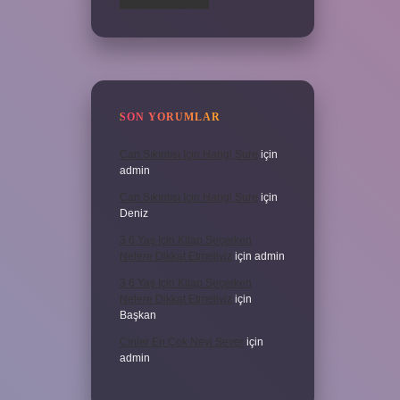
SON YORUMLAR
Can Sıkıntısı Için Hangi Sure
için
admin
Can Sıkıntısı Için Hangi Sure
için
Deniz
3 6 Yaş Için Kitap Seçerken
Nelere Dikkat Etmeliyiz
için
admin
3 6 Yaş Için Kitap Seçerken
Nelere Dikkat Etmeliyiz
için
Başkan
Cinler En Çok Neyi Sever
için
admin