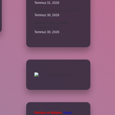
Temmuz 31, 2026
Batuhan hangi dizide oynuyor ?
Temmuz 30, 2026
Şubedeki kargoyu teslim
almazsak ne olur ?
Temmuz 30, 2026
Reklam ve İletişim:
Skype: