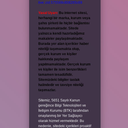
live:.cid.575569c608265c69
Yasal Uyarı:
Bu internet sitesi,
herhangi bir marka, kurum veya
şahıs şirketi ile hiçbir bağlantısı
bulunmamaktadır. Sitede
yalnızca kendi hazırladığımız
makaleler paylaşılmaktadır.
Burada yer alan içerikler haber
niteliği taşımamakta olup,
gerçek kurum ve kişiler
hakkında paylaşım
yapılmamaktadır. Gerçek kurum
ve kişiler ile isim benzerlikleri
tamamen tesadüfidir.
Sitemizdeki bilgiler taslak
halindedir ve tavsiye niteliği
taşımazlar.
Sitemiz, 5651 Sayılı Kanun
gereğince Bilgi Teknolojileri ve
İletişim Kurumu (BTK) tarafından
onaylanmış bir Yer Sağlayıcı
olarak hizmet vermektedir. Bu
nedenle, sitedeki içerikleri proaktif