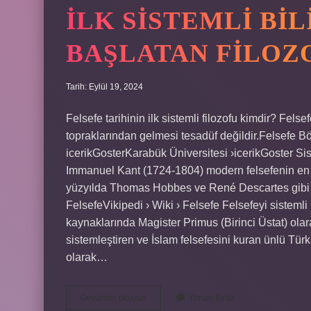
İLK SISTEMLI BI
BAŞLATAN FILOZ
Tarih: Eylül 19, 2024
Felsefe tarihinin ilk sistemli filozofu kimdir? Felse
topraklarından gelmesi tesadüf değildir.Felsefe B
icerikGosterKarabük Üniversitesi ›icerikGoster Sis
Immanuel Kant (1724-1804) modern felsefenin en etk
yüzyılda Thomas Hobbes ve René Descartes gibi fil
FelsefeVikipedi › Wiki › Felsefe Felsefeyi sistemli 
kaynaklarında Magister Primus (Birinci Üstat) ola
sistemleştiren ve İslam felsefesini kuran ünlü Türk
olarak…
İLk
Devamını okuyun
Yorum Bırak
Sistemli