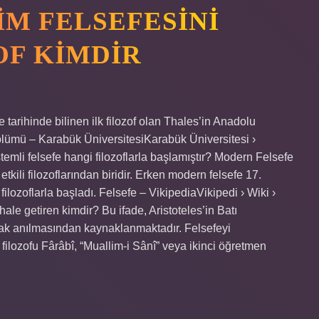
LIM FELSEFESINI
OF KIMDIR
fe tarihinde bilinen ilk filozof olan Thales’in Anadolu
ölümü – Karabük ÜniversitesiKarabük Üniversitesi ›
temli felsefe hangi filozoflarla başlamıştır? Modern Felsefe
ili filozoflarından biridir. Erken modern felsefe 17.
ozoflarla başladı. Felsefe – VikipediaVikipedi › Wiki ›
hale getiren kimdir? Bu ifade, Aristoteles’in Batı
rak anılmasından kaynaklanmaktadır. Felsefeyi
 filozofu Fârâbî, “Muallim-i Sânî” veya ikinci öğretmen