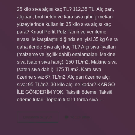
25 kilo sıva alçısı kaç TL? 112,35 TL. Alçıpan,
alçıpan, brüt beton ve kara sıva gibi iç mekan
yüzeylerinde kullanılır. 35 kilo sıva alçısı kaç
para? Knauf Perlit Putz Tamir ve yenileme
sıvası ile karşılaştırıldığında en iyisi 35 kg 6 sıra
daha ileride Sıva alçı kaç TL? Alçı sıva fiyatları
(malzeme ve işçilik dahil) ortalamaları: Makine
sıva (saten sıva hariç): 150 TL/m2. Makine sıva
(saten sıva dahil): 175 TL/m2. Kara sıva
üzerine sıva: 67 TL/m2. Alçıpan üzerine alçı
sıva: 95 TL/m2. 30 kilo alçı ne kadar? KARGO
İLE GÖNDERİM YOK. Taksitli ödeme. Taksitli
ödeme tutarı. Toplam tutar 1 torba sıva…
25
Devamını okuyun
Yorum Bırak
Kilo
Sıva
Alçısı