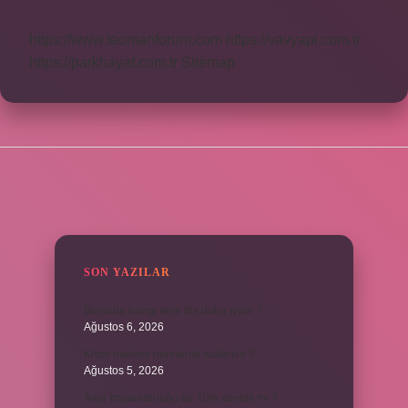
Kaç
Para
https://www.teomanforum.com
https://vavyapi.com.tr
https://parkhayat.com.tr
Sitemap
SIDEBAR
SON YAZILAR
Borsada hangi emir tipi daha iyidir ?
Ağustos 6, 2026
Krom madeni nerelerde kullanılır ?
Ağustos 5, 2026
Avar İmparatorluğu bir Türk devleti mi ?