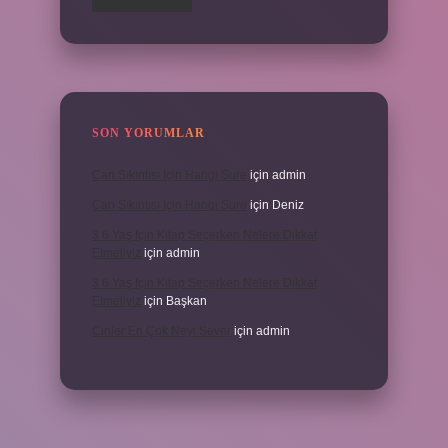
SON YORUMLAR
Can Sıkıntısı Için Hangi Sure
için
admin
Can Sıkıntısı Için Hangi Sure
için
Deniz
3 6 Yaş Için Kitap Seçerken Nelere Dikkat
Etmeliyiz
için
admin
3 6 Yaş Için Kitap Seçerken Nelere Dikkat
Etmeliyiz
için
Başkan
Cinler En Çok Neyi Sever
için
admin