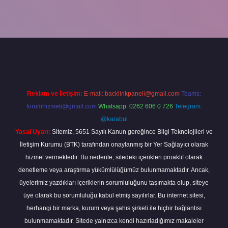
iş adresi
www.betexper.xyz/
Reklam ve İletişim:
E-mail:
backlinkpaneli@gmail.com
Teams:
forumhizmeti@gmail.com
Whatsapp: 0262 606 0 726
Telegram:
@karabul
Yasal Uyarı:
Sitemiz, 5651 Sayılı Kanun gereğince Bilgi Teknolojileri ve
İletişim Kurumu (BTK) tarafından onaylanmış bir Yer Sağlayıcı olarak
hizmet vermektedir. Bu nedenle, sitedeki içerikleri proaktif olarak
denetleme veya araştırma yükümlülüğümüz bulunmamaktadır. Ancak,
üyelerimiz yazdıkları içeriklerin sorumluluğunu taşımakta olup, siteye
üye olarak bu sorumluluğu kabul etmiş sayılırlar. Bu internet sitesi,
herhangi bir marka, kurum veya şahıs şirketi ile hiçbir bağlantısı
bulunmamaktadır. Sitede yalnızca kendi hazırladığımız makaleler