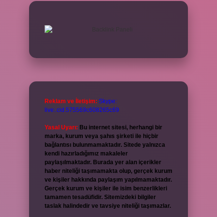
Reklam ve İletişim:
Skype:
live:.cid.575569c608265c69
Yasal Uyarı:
Bu internet sitesi, herhangi bir
marka, kurum veya şahıs şirketi ile hiçbir
bağlantısı bulunmamaktadır. Sitede yalnızca
kendi hazırladığımız makaleler
paylaşılmaktadır. Burada yer alan içerikler
haber niteliği taşımamakta olup, gerçek kurum
ve kişiler hakkında paylaşım yapılmamaktadır.
Gerçek kurum ve kişiler ile isim benzerlikleri
tamamen tesadüfidir. Sitemizdeki bilgiler
taslak halindedir ve tavsiye niteliği taşımazlar.