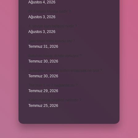
Ağustos 4, 2026
86 Esmaül Hüsna nedir ?
Ağustos 3, 2026
4. seviye kurs belgesi nedir ?
Ağustos 3, 2026
Şanzıman vites kutusu mu ?
Temmuz 31, 2026
Batuhan hangi dizide oynuyor ?
Temmuz 30, 2026
Şubedeki kargoyu teslim almazsak ne olur ?
Temmuz 30, 2026
The’nun 1 ve 2 bağlantılı mı ?
Temmuz 29, 2026
Kalıcı makyaj çeşitleri nelerdir ?
Temmuz 25, 2026