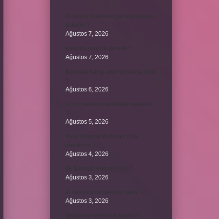
Kurutma makinesi çamaşırı neden
kokutur ?
Ağustos 7, 2026
Kendini avut ne demek ?
Ağustos 7, 2026
Borsada hangi emir tipi daha iyidir
?
Ağustos 6, 2026
Krom madeni nerelerde kullanılır
?
Ağustos 5, 2026
Avar İmparatorluğu bir Türk
devleti mi ?
Ağustos 4, 2026
86 Esmaül Hüsna nedir ?
Ağustos 3, 2026
4. seviye kurs belgesi nedir ?
Ağustos 3, 2026
Şanzıman vites kutusu mu ?