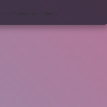
tr
https://parkhayat.com.tr
Sitemap