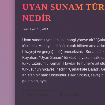
UYAN SUNAM TÜR
NEDIR
Tarih: Ekim 10, 2024
Uyan sunam uyan türküsü hangi yöreye ait? “Şaf
türkümüz Malatya türküsü olarak bilinen ama aslın
hikayeyi ve gerçeğini öğreneceksiniz. Sunam türkü
Kayahan, “Uyan Sunam” türküsünü yazan halk san
türkü Erzurumlu Kemani Haydar Telhüner’e ait olu
türküsünün hikayesi nedir? “Çanakkale Balad”, Gel
anlatan bir halk türküsüdür. Halk türküsü, savaşın a
getirirken, aynı…
Uyan
Devamını okuyun
Yorum Bırak
Sunam
Türküsünün