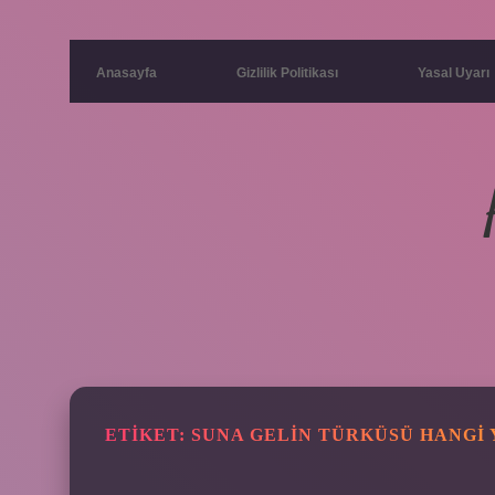
Anasayfa
Gizlilik Politikası
Yasal Uyarı
ETIKET:
SUNA GELIN TÜRKÜSÜ HANGI 