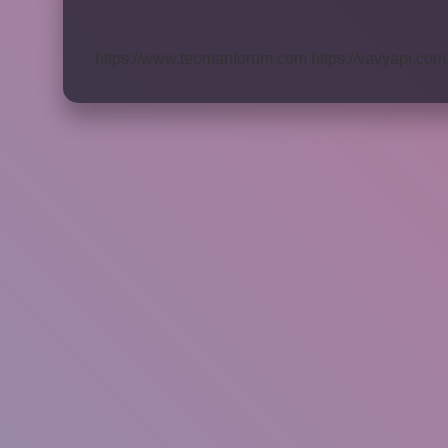
Hikayesi
Nedir
https://www.teomanforum.com
https://vavyapi.com.