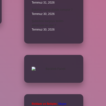
Temmuz 31, 2026
Batuhan hangi dizide oynuyor ?
Temmuz 30, 2026
Şubedeki kargoyu teslim
almazsak ne olur ?
Temmuz 30, 2026
Reklam ve İletişim:
Skype: