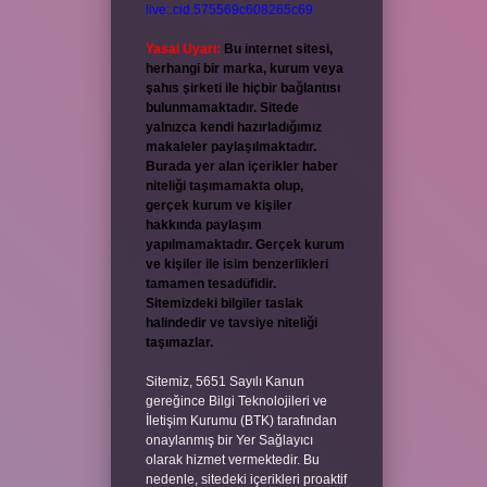
live:.cid.575569c608265c69
Yasal Uyarı:
Bu internet sitesi,
herhangi bir marka, kurum veya
şahıs şirketi ile hiçbir bağlantısı
bulunmamaktadır. Sitede
yalnızca kendi hazırladığımız
makaleler paylaşılmaktadır.
Burada yer alan içerikler haber
niteliği taşımamakta olup,
gerçek kurum ve kişiler
hakkında paylaşım
yapılmamaktadır. Gerçek kurum
ve kişiler ile isim benzerlikleri
tamamen tesadüfidir.
Sitemizdeki bilgiler taslak
halindedir ve tavsiye niteliği
taşımazlar.
Sitemiz, 5651 Sayılı Kanun
gereğince Bilgi Teknolojileri ve
İletişim Kurumu (BTK) tarafından
onaylanmış bir Yer Sağlayıcı
olarak hizmet vermektedir. Bu
nedenle, sitedeki içerikleri proaktif