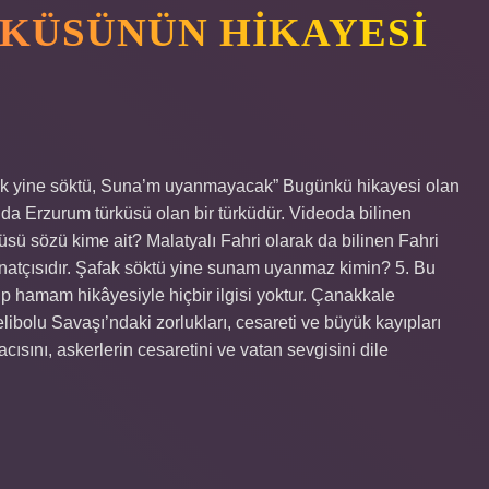
KÜSÜNÜN HIKAYESI
ak yine söktü, Suna’m uyanmayacak” Bugünkü hikayesi olan
da Erzurum türküsü olan bir türküdür. Videoda bilinen
sü sözü kime ait? Malatyalı Fahri olarak da bilinen Fahri
atçısıdır. Şafak söktü yine sunam uyanmaz kimin? 5. Bu
p hamam hikâyesiyle hiçbir ilgisi yoktur. Çanakkale
ibolu Savaşı’ndaki zorlukları, cesareti ve büyük kayıpları
cısını, askerlerin cesaretini ve vatan sevgisini dile