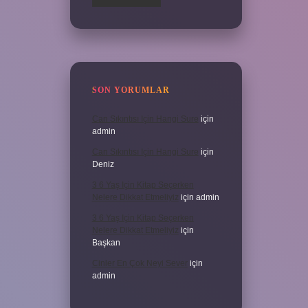
SON YORUMLAR
Can Sıkıntısı Için Hangi Sure
için
admin
Can Sıkıntısı Için Hangi Sure
için
Deniz
3 6 Yaş Için Kitap Seçerken
Nelere Dikkat Etmeliyiz
için
admin
3 6 Yaş Için Kitap Seçerken
Nelere Dikkat Etmeliyiz
için
Başkan
Cinler En Çok Neyi Sever
için
admin