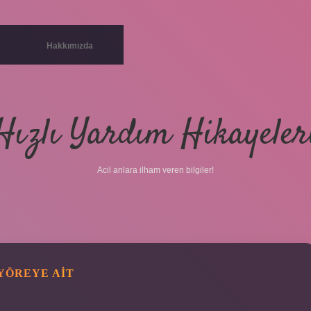
Hakkımızda
Hızlı Yardım Hikayeler
Acil anlara ilham veren bilgiler!
YÖREYE AIT