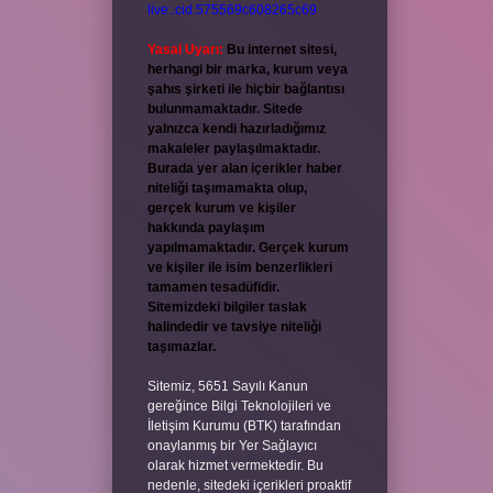
live:.cid.575569c608265c69
Yasal Uyarı:
Bu internet sitesi,
herhangi bir marka, kurum veya
şahıs şirketi ile hiçbir bağlantısı
bulunmamaktadır. Sitede
yalnızca kendi hazırladığımız
makaleler paylaşılmaktadır.
Burada yer alan içerikler haber
niteliği taşımamakta olup,
gerçek kurum ve kişiler
hakkında paylaşım
yapılmamaktadır. Gerçek kurum
ve kişiler ile isim benzerlikleri
tamamen tesadüfidir.
Sitemizdeki bilgiler taslak
halindedir ve tavsiye niteliği
taşımazlar.
Sitemiz, 5651 Sayılı Kanun
gereğince Bilgi Teknolojileri ve
İletişim Kurumu (BTK) tarafından
onaylanmış bir Yer Sağlayıcı
olarak hizmet vermektedir. Bu
nedenle, sitedeki içerikleri proaktif