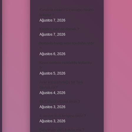
Kurutma makinesi çamaşırı neden
kokutur ?
Ağustos 7, 2026
Kendini avut ne demek ?
Ağustos 7, 2026
Borsada hangi emir tipi daha iyidir
?
Ağustos 6, 2026
Krom madeni nerelerde kullanılır
?
Ağustos 5, 2026
Avar İmparatorluğu bir Türk
devleti mi ?
Ağustos 4, 2026
86 Esmaül Hüsna nedir ?
Ağustos 3, 2026
4. seviye kurs belgesi nedir ?
Ağustos 3, 2026
Şanzıman vites kutusu mu ?