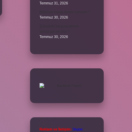
Temmuz 31, 2026
Batuhan hangi dizide oynuyor ?
Temmuz 30, 2026
Şubedeki kargoyu teslim
almazsak ne olur ?
Temmuz 30, 2026
Reklam ve İletişim:
Skype: