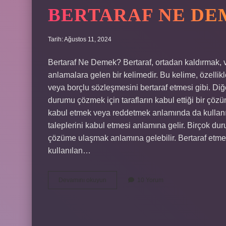
BERTARAF NE D
Tarih: Ağustos 11, 2024
Bertaraf Ne Demek? Bertaraf, ortadan kaldırmak, 
anlamalara gelen bir kelimedir. Bu kelime, özellikle
veya borçlu sözleşmesini bertaraf etmesi gibi. Diğ
durumu çözmek için tarafların kabul ettiği bir çözüm
kabul etmek veya reddetmek anlamında da kullanılır.
taleplerini kabul etmesi anlamına gelir. Birçok duru
çözüme ulaşmak anlamına gelebilir. Bertaraf etme
kullanılan…
Bertaraf
Devamını okuyun
10 Yorum
ne
demek
örnek