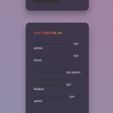
SON YORUMLAR
Can Sıkıntısı Için Hangi Sure
için
admin
Can Sıkıntısı Için Hangi Sure
için
Deniz
3 6 Yaş Için Kitap Seçerken
Nelere Dikkat Etmeliyiz
için
admin
3 6 Yaş Için Kitap Seçerken
Nelere Dikkat Etmeliyiz
için
Başkan
Cinler En Çok Neyi Sever
için
admin