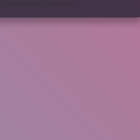
tr
https://parkhayat.com.tr
Sitemap