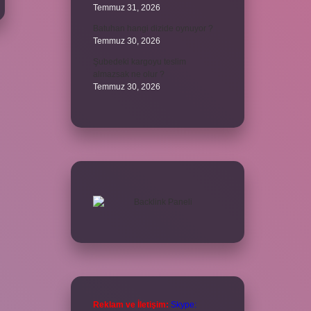
Temmuz 31, 2026
Batuhan hangi dizide oynuyor ?
Temmuz 30, 2026
Şubedeki kargoyu teslim
almazsak ne olur ?
Temmuz 30, 2026
Reklam ve İletişim:
Skype: