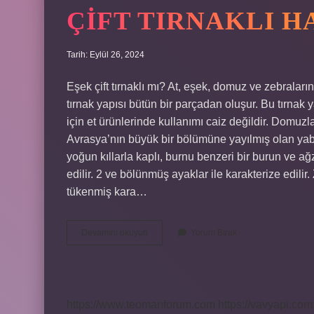
ÇIFT TIRNAKLI 
Tarih: Eylül 26, 2024
Eşek çift tırnaklı mı? At, eşek, domuz ve zebraları
tırnak yapısı bütün bir parçadan oluşur. Bu tırnak 
için et ürünlerinde kullanımı caiz değildir. Domuzla
Avrasya’nın büyük bir bölümüne yayılmış olan ya
yoğun kıllarla kaplı, burnu benzeri bir burun ve ağz
edilir. 2 ve bölünmüş ayaklar ile karakterize edilir. 
tükenmiş kara…
Çift
Devamını okuyun
Yorum Bırak
Tırnaklı
Hayvanlar
Nelerdir
https://www.teomanforum.com
https://vavyapi.com.