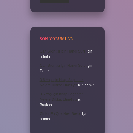
SON YORUMLAR
Can Sıkıntısı Için Hangi Sure
için
admin
Can Sıkıntısı Için Hangi Sure
için
Deniz
3 6 Yaş Için Kitap Seçerken
Nelere Dikkat Etmeliyiz
için
admin
3 6 Yaş Için Kitap Seçerken
Nelere Dikkat Etmeliyiz
için
Başkan
Cinler En Çok Neyi Sever
için
admin