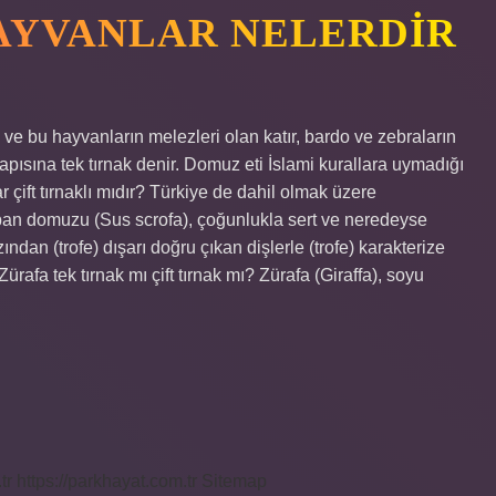
HAYVANLAR NELERDIR
n ve bu hayvanların melezleri olan katır, bardo ve zebraların
yapısına tek tırnak denir. Domuz eti İslami kurallara uymadığı
r çift tırnaklı mıdır? Türkiye de dahil olmak üzere
ban domuzu (Sus scrofa), çoğunlukla sert ve neredeyse
ından (trofe) dışarı doğru çıkan dişlerle (trofe) karakterize
Zürafa tek tırnak mı çift tırnak mı? Zürafa (Giraffa), soyu
tr
https://parkhayat.com.tr
Sitemap