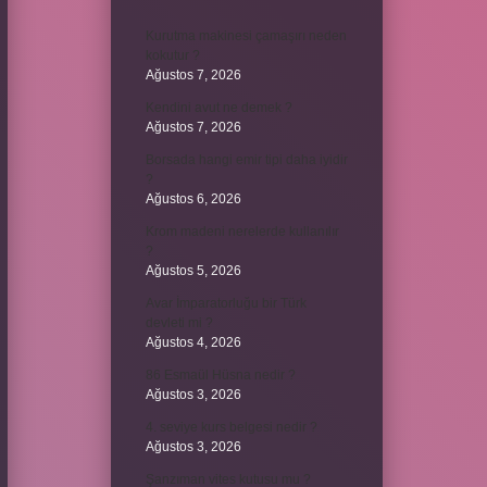
Kurutma makinesi çamaşırı neden
kokutur ?
Ağustos 7, 2026
Kendini avut ne demek ?
Ağustos 7, 2026
Borsada hangi emir tipi daha iyidir
?
Ağustos 6, 2026
Krom madeni nerelerde kullanılır
?
Ağustos 5, 2026
Avar İmparatorluğu bir Türk
devleti mi ?
Ağustos 4, 2026
86 Esmaül Hüsna nedir ?
Ağustos 3, 2026
4. seviye kurs belgesi nedir ?
Ağustos 3, 2026
Şanzıman vites kutusu mu ?