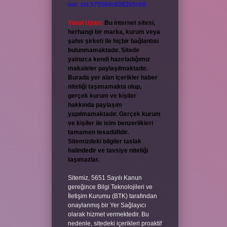
live:.cid.575569c608265c69
Yasal Uyarı:
Bu internet sitesi,
herhangi bir marka, kurum veya
şahıs şirketi ile hiçbir bağlantısı
bulunmamaktadır. Sitede
yalnızca kendi hazırladığımız
makaleler paylaşılmaktadır.
Burada yer alan içerikler haber
niteliği taşımamakta olup,
gerçek kurum ve kişiler
hakkında paylaşım
yapılmamaktadır. Gerçek kurum
ve kişiler ile isim benzerlikleri
tamamen tesadüfidir.
Sitemizdeki bilgiler taslak
halindedir ve tavsiye niteliği
taşımazlar.
Sitemiz, 5651 Sayılı Kanun
gereğince Bilgi Teknolojileri ve
İletişim Kurumu (BTK) tarafından
onaylanmış bir Yer Sağlayıcı
olarak hizmet vermektedir. Bu
nedenle, sitedeki içerikleri proaktif