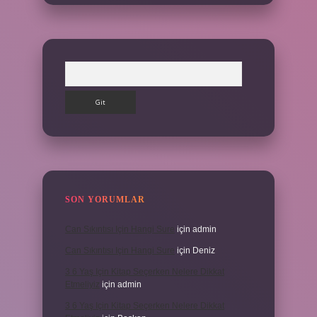
Arama
SON YORUMLAR
Can Sıkıntısı Için Hangi Sure
için
admin
Can Sıkıntısı Için Hangi Sure
için
Deniz
3 6 Yaş Için Kitap Seçerken Nelere Dikkat
Etmeliyiz
için
admin
3 6 Yaş Için Kitap Seçerken Nelere Dikkat