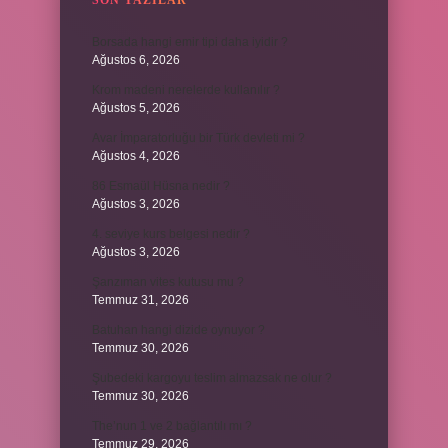
SON YAZILAR
Borsada hangi emir tipi daha iyidir ?
Ağustos 6, 2026
Krom madeni nerelerde kullanılır ?
Ağustos 5, 2026
Avar İmparatorluğu bir Türk devleti mi ?
Ağustos 4, 2026
86 Esmaül Hüsna nedir ?
Ağustos 3, 2026
4. seviye kurs belgesi nedir ?
Ağustos 3, 2026
Şanzıman vites kutusu mu ?
Temmuz 31, 2026
Batuhan hangi dizide oynuyor ?
Temmuz 30, 2026
Şubedeki kargoyu teslim almazsak ne olur ?
Temmuz 30, 2026
The’nun 1 ve 2 bağlantılı mı ?
Temmuz 29, 2026