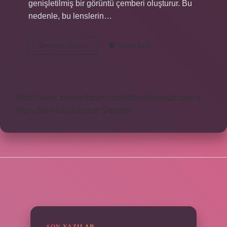
genişletilmiş bir görüntü çemberi oluşturur. Bu
nedenle, bu lenslerin…
Balık
Devamını okuyun
Yorum Bırak
Gözü
Bakışı
Ne
Demek
https://www.teomanforum.com
https://vavyapi.com.tr
https://parkhayat.com.tr
Sitemap
SIDEBAR