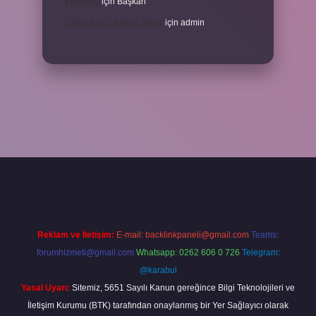
Etmeliyiz
için
Başkan
Cinler En Çok Neyi Sever
için
admin
iriş adresi
www.betexper.xyz/
Reklam ve İletişim:
E-mail:
backlinkpaneli@gmail.com
Teams:
forumhizmeti@gmail.com
Whatsapp: 0262 606 0 726
Telegram:
@karabul
Yasal Uyarı:
Sitemiz, 5651 Sayılı Kanun gereğince Bilgi Teknolojileri ve
İletişim Kurumu (BTK) tarafından onaylanmış bir Yer Sağlayıcı olarak