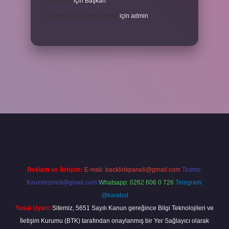
Etmeliyiz
için
Başkan
Cinler En Çok Neyi Sever
için
admin
ş adresi
www.betexper.xyz/
Reklam ve İletişim:
E-mail:
backlinkpaneli@gmail.com
Teams:
forumhizmeti@gmail.com
Whatsapp: 0262 606 0 726
Telegram:
@karabul
Yasal Uyarı:
Sitemiz, 5651 Sayılı Kanun gereğince Bilgi Teknolojileri ve
İletişim Kurumu (BTK) tarafından onaylanmış bir Yer Sağlayıcı olarak