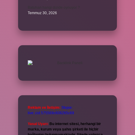
Batuhan hangi dizide oynuyor ?
Temmuz 30, 2026
Reklam ve İletişim:
Skype:
live:.cid.575569c608265c69
Yasal Uyarı:
Bu internet sitesi, herhangi bir
marka, kurum veya şahıs şirketi ile hiçbir
bağlantısı bulunmamaktadır. Sitede yalnızca