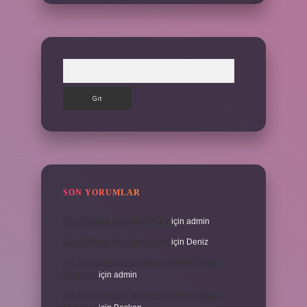
Arama
SON YORUMLAR
Can Sıkıntısı Için Hangi Sure
için
admin
Can Sıkıntısı Için Hangi Sure
için
Deniz
3 6 Yaş Için Kitap Seçerken Nelere Dikkat
Etmeliyiz
için
admin
3 6 Yaş Için Kitap Seçerken Nelere Dikkat