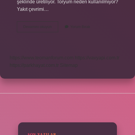
şeklinde üretiliyor. Toryum neden kullanılmıyor?
Yakıt çevrimi…
Nükleer
Devamını okuyun
Yorum Bırak
Santrallerde
Yakıt
Olarak
Ne
Kullanılır
https://www.teomanforum.com
https://vavyapi.com.tr
https://parkhayat.com.tr
Sitemap
SIDEBAR
SON YAZILAR