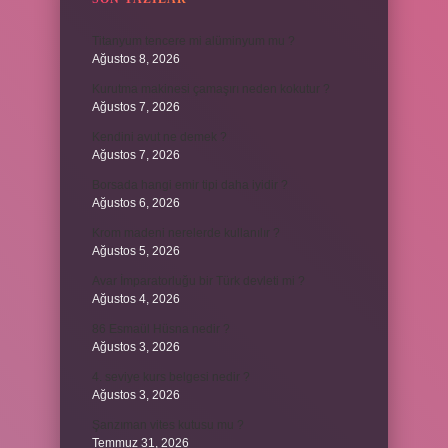
Titanyum tencere mi alüminyum mu ?
Ağustos 8, 2026
Kurutma makinesi çamaşırı neden kokutur ?
Ağustos 7, 2026
Kendini avut ne demek ?
Ağustos 7, 2026
Borsada hangi emir tipi daha iyidir ?
Ağustos 6, 2026
Krom madeni nerelerde kullanılır ?
Ağustos 5, 2026
Avar İmparatorluğu bir Türk devleti mi ?
Ağustos 4, 2026
86 Esmaül Hüsna nedir ?
Ağustos 3, 2026
4. seviye kurs belgesi nedir ?
Ağustos 3, 2026
Şanzıman vites kutusu mu ?
Temmuz 31, 2026