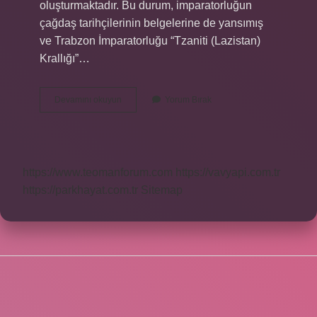
oluşturmaktadır. Bu durum, imparatorluğun
çağdaş tarihçilerinin belgelerine de yansımış
ve Trabzon İmparatorluğu “Tzaniti (Lazistan)
Krallığı”…
Trabzon
Devamını okuyun
Yorum Bırak
Rum
Mu
https://www.teomanforum.com
https://vavyapi.com.tr
https://parkhayat.com.tr
Sitemap
SIDEBAR