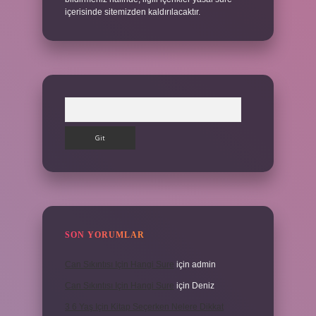
içerisinde sitemizden kaldırılacaktır.
Arama
SON YORUMLAR
Can Sıkıntısı Için Hangi Sure
için
admin
Can Sıkıntısı Için Hangi Sure
için
Deniz
3 6 Yaş Için Kitap Seçerken Nelere Dikkat