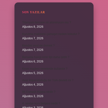
SON YAZILAR
Titanyum tencere mi alüminyum mu ?
Ağustos 8, 2026
Kurutma makinesi çamaşırı neden kokutur ?
Ağustos 7, 2026
Kendini avut ne demek ?
Ağustos 7, 2026
Borsada hangi emir tipi daha iyidir ?
Ağustos 6, 2026
Krom madeni nerelerde kullanılır ?
Ağustos 5, 2026
Avar İmparatorluğu bir Türk devleti mi ?
Ağustos 4, 2026
86 Esmaül Hüsna nedir ?
Ağustos 3, 2026
4. seviye kurs belgesi nedir ?
Ağustos 3, 2026