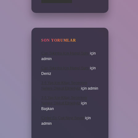
SON YORUMLAR
Can Sıkıntısı Için Hangi Sure
için
admin
Can Sıkıntısı Için Hangi Sure
için
Deniz
3 6 Yaş Için Kitap Seçerken
Nelere Dikkat Etmeliyiz
için
admin
3 6 Yaş Için Kitap Seçerken
Nelere Dikkat Etmeliyiz
için
Başkan
Cinler En Çok Neyi Sever
için
admin