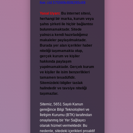
live:.cid.575569c608265c69
Yasal Uyarı:
Bu internet sitesi,
herhangi bir marka, kurum veya
şahıs şirketi ile hiçbir bağlantısı
bulunmamaktadır. Sitede
yalnızca kendi hazırladığımız
makaleler paylaşılmaktadır.
Burada yer alan içerikler haber
niteliği taşımamakta olup,
gerçek kurum ve kişiler
hakkında paylaşım
yapılmamaktadır. Gerçek kurum
ve kişiler ile isim benzerlikleri
tamamen tesadüfidir.
Sitemizdeki bilgiler taslak
halindedir ve tavsiye niteliği
taşımazlar.
Sitemiz, 5651 Sayılı Kanun
gereğince Bilgi Teknolojileri ve
İletişim Kurumu (BTK) tarafından
onaylanmış bir Yer Sağlayıcı
olarak hizmet vermektedir. Bu
nedenle, sitedeki içerikleri proaktif