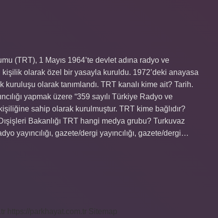
mu (TRT), 1 Mayıs 1964’te devlet adına radyo ve
 kişilik olarak özel bir yasayla kuruldu. 1972’deki anayasa
ik kuruluşu olarak tanımlandı. TRT kanalı kime ait? Tarih.
yıncılığı yapmak üzere “359 sayılı Türkiye Radyo ve
şiliğine sahip olarak kurulmuştur. TRT kime bağlıdır?
işleri Bakanlığı TRT hangi medya grubu? Turkuvaz
yo yayıncılığı, gazete/dergi yayıncılığı, gazete/dergi…
tr
https://parkhayat.com.tr
Sitemap