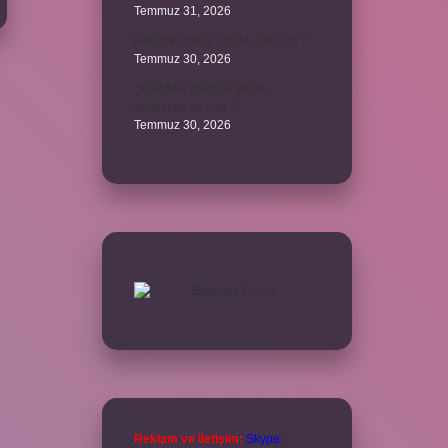
Temmuz 31, 2026
Batuhan hangi dizide oynuyor ?
Temmuz 30, 2026
Şubedeki kargoyu teslim
almazsak ne olur ?
Temmuz 30, 2026
Reklam ve İletişim:
Skype: