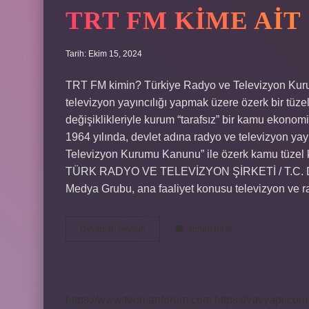
TRT FM KIME AIT
Tarih: Ekim 15, 2024
TRT FM kimin? Türkiye Radyo ve Televizyon Kuru
televizyon yayıncılığı yapmak üzere özerk bir tüzel
değişiklikleriyle kurum “tarafsız” bir kamu ekonom
1964 yılında, devlet adına radyo ve televizyon ya
Televizyon Kurumu Kanunu” ile özerk kamu tüzel ki
TÜRK RADYO VE TELEVİZYON ŞİRKETİ / T.C. Dış
Medya Grubu, ana faaliyet konusu televizyon ve rad
Trt
Devamını okuyun
Yorum Bırak
Fm
Kime
Ait
https://www.teomanforum.com
https://vavyapi.com.