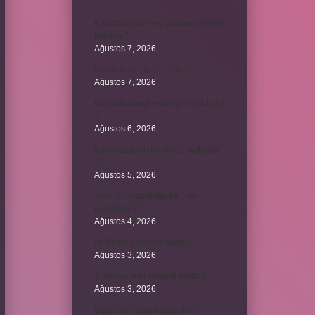
Kurutma makinesi çamaşırı neden
kokutur ?
Ağustos 7, 2026
Kendini avut ne demek ?
Ağustos 7, 2026
Borsada hangi emir tipi daha iyidir
?
Ağustos 6, 2026
Krom madeni nerelerde kullanılır
?
Ağustos 5, 2026
Avar İmparatorluğu bir Türk
devleti mi ?
Ağustos 4, 2026
86 Esmaül Hüsna nedir ?
Ağustos 3, 2026
4. seviye kurs belgesi nedir ?
Ağustos 3, 2026
Şanzıman vites kutusu mu ?