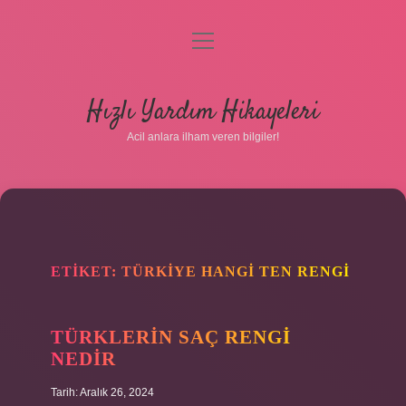
menüyü
aç
Anasayfa
Hızlı Yardım Hikayeleri
Gizlilik Politikası
Acil anlara ilham veren bilgiler!
Yasal Uyarı
Hakkımızda
ETIKET:
TÜRKIYE HANGI TEN RENGI
TÜRKLERIN SAÇ RENGI
NEDIR
Tarih: Aralık 26, 2024