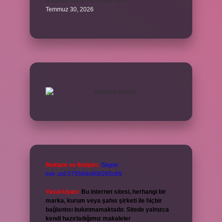
Batuhan hangi dizide oynuyor ?
Temmuz 30, 2026
Reklam ve İletişim:
Skype:
live:.cid.575569c608265c69
Yasal Uyarı:
Bu internet sitesi, herhangi bir
marka, kurum veya şahıs şirketi ile hiçbir
bağlantısı bulunmamaktadır. Sitede yalnızca
kendi hazırladığımız makaleler