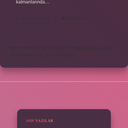
katmanlarında…
Ucu
Devamını okuyun
Yorum Bırak
Olmayan
Sivilceye
Ne
Iyi
Gelir
https://www.teomanforum.com
https://vavyapi.com.tr
https://parkhayat.com.tr
Sitemap
SIDEBAR
SON YAZILAR