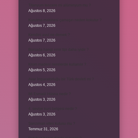
Titanyum tencere mi alüminyum mu ?
Ağustos 8, 2026
Kurutma makinesi çamaşırı neden kokutur ?
Ağustos 7, 2026
Kendini avut ne demek ?
Ağustos 7, 2026
Borsada hangi emir tipi daha iyidir ?
Ağustos 6, 2026
Krom madeni nerelerde kullanılır ?
Ağustos 5, 2026
Avar İmparatorluğu bir Türk devleti mi ?
Ağustos 4, 2026
86 Esmaül Hüsna nedir ?
Ağustos 3, 2026
4. seviye kurs belgesi nedir ?
Ağustos 3, 2026
Şanzıman vites kutusu mu ?
Temmuz 31, 2026