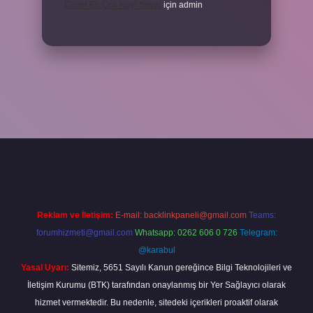
Cinler En Çok Neyi Sever
için
admin
iriş adresi
www.betexper.xyz/
Reklam ve İletişim:
E-mail:
backlinkpaneli@gmail.com
Teams:
forumhizmeti@gmail.com
Whatsapp: 0262 606 0 726
Telegram:
@karabul
Yasal Uyarı:
Sitemiz, 5651 Sayılı Kanun gereğince Bilgi Teknolojileri ve
İletişim Kurumu (BTK) tarafından onaylanmış bir Yer Sağlayıcı olarak
hizmet vermektedir. Bu nedenle, sitedeki içerikleri proaktif olarak