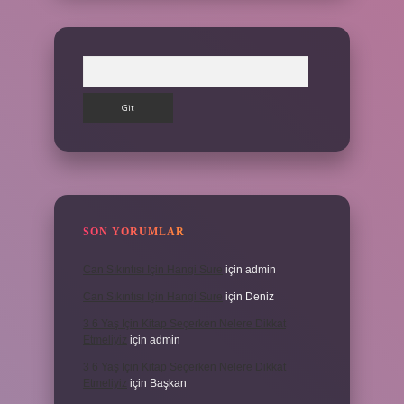
Arama
SON YORUMLAR
Can Sıkıntısı Için Hangi Sure
için
admin
Can Sıkıntısı Için Hangi Sure
için
Deniz
3 6 Yaş Için Kitap Seçerken Nelere Dikkat
Etmeliyiz
için
admin
3 6 Yaş Için Kitap Seçerken Nelere Dikkat
Etmeliyiz
için
Başkan