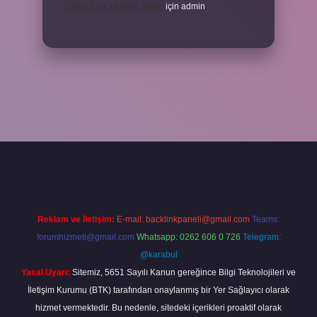
Cinler En Çok Neyi Sever
için
admin
iş adresi
www.betexper.xyz/
Reklam ve İletişim:
E-mail:
backlinkpaneli@gmail.com
Teams:
forumhizmeti@gmail.com
Whatsapp: 0262 606 0 726
Telegram:
@karabul
Yasal Uyarı:
Sitemiz, 5651 Sayılı Kanun gereğince Bilgi Teknolojileri ve
İletişim Kurumu (BTK) tarafından onaylanmış bir Yer Sağlayıcı olarak
hizmet vermektedir. Bu nedenle, sitedeki içerikleri proaktif olarak