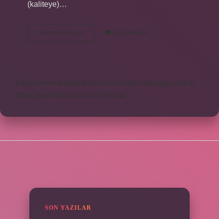
(kaliteye)…
Kemiyet
Devamını okuyun
Yorum Bırak
Nasıl
Yazılır
Tdk
https://www.teomanforum.com
https://vavyapi.com.tr
https://parkhayat.com.tr
Sitemap
SIDEBAR
SON YAZILAR