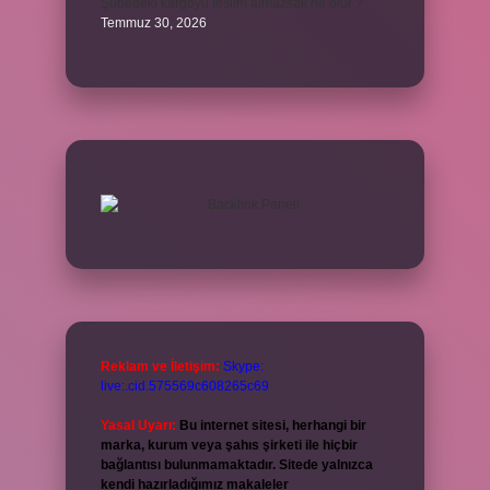
Şubedeki kargoyu teslim almazsak ne olur ?
Temmuz 30, 2026
Reklam ve İletişim:
Skype:
live:.cid.575569c608265c69
Yasal Uyarı:
Bu internet sitesi, herhangi bir
marka, kurum veya şahıs şirketi ile hiçbir
bağlantısı bulunmamaktadır. Sitede yalnızca
kendi hazırladığımız makaleler