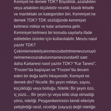
Kemiyet ne demek TDK? Büyüklük, azalabilen
veya artabilen ölçülebilir nicelik; klasik felsefe
ve mantıktaki on kategoriden biri. Kemmiyet ne
demek TDK? TDK sözlüğünde kemmiyet
kelimesi miktar ve tutar anlamına gelir.
Kemmiyet kelimesi bir konuda sayılarla ifade
edilebilen ürünler için kullanılabilir. Mevzu nasıl
yazılır TDK?
Çekimlemetekilyalınmevzubelirtmemevzunuyö
nelmemevzunabulunmamevzunda40 satır
daha Kartanesi nasıl yazılır TDK? “Kar Tanesi”,
“Frozen”da başlayan ve “Frozen”da devam
eden bir doğa tarihi hikayesidir. Kemiyet ne
demek din? Nicelik: Bir şeyin miktarı, sayısı,
küçüklüğü veya bolluğu. Nitelik: Bir şeyin özü,
iç yüzü… Bir şeyin iyi veya kötü olup olmadığı
yönü, niteliği. Peygamberimizin kendi elleriyle
yetiştirdiği nesil, niceliğe (sayıya) değil niteliğe