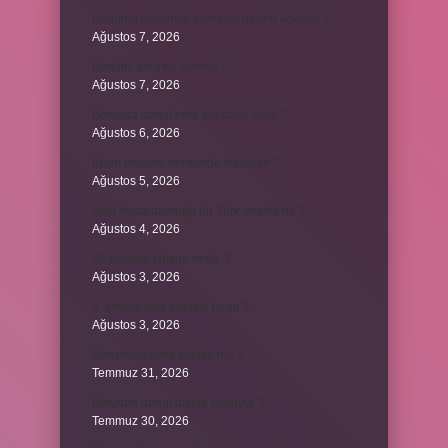
Kurutma makinesi çamaşırı neden kokutur ?
Ağustos 7, 2026
Kendini avut ne demek ?
Ağustos 7, 2026
Borsada hangi emir tipi daha iyidir ?
Ağustos 6, 2026
Krom madeni nerelerde kullanılır ?
Ağustos 5, 2026
Avar İmparatorluğu bir Türk devleti mi ?
Ağustos 4, 2026
86 Esmaül Hüsna nedir ?
Ağustos 3, 2026
4. seviye kurs belgesi nedir ?
Ağustos 3, 2026
Şanzıman vites kutusu mu ?
Temmuz 31, 2026
Batuhan hangi dizide oynuyor ?
Temmuz 30, 2026