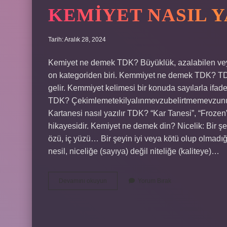
KEMIYET NASIL Y
Tarih: Aralık 28, 2024
Kemiyet ne demek TDK? Büyüklük, azalabilen veya ar
on kategoriden biri. Kemmiyet ne demek TDK? TD
gelir. Kemmiyet kelimesi bir konuda sayılarla ifade e
TDK? Çekimlemetekilyalınmevzubelirtmemevzu
Kartanesi nasıl yazılır TDK? “Kar Tanesi”, “Froze
hikayesidir. Kemiyet ne demek din? Nicelik: Bir şey
özü, iç yüzü… Bir şeyin iyi veya kötü olup olmadığı
nesil, niceliğe (sayıya) değil niteliğe (kaliteye)…
Kemiyet
Devamını okuyun
Yorum Bırak
Nasıl
Yazılır
Tdk