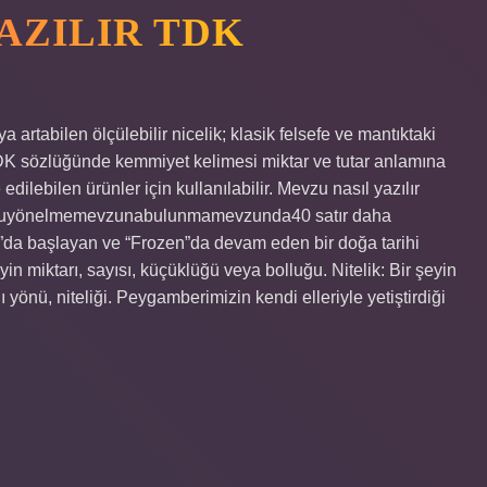
AZILIR TDK
tabilen ölçülebilir nicelik; klasik felsefe ve mantıktaki
K sözlüğünde kemmiyet kelimesi miktar ve tutar anlamına
dilebilen ürünler için kullanılabilir. Mevzu nasıl yazılır
nuyönelmemevzunabulunmamevzunda40 satır daha
n”da başlayan ve “Frozen”da devam eden bir doğa tarihi
in miktarı, sayısı, küçüklüğü veya bolluğu. Nitelik: Bir şeyin
 yönü, niteliği. Peygamberimizin kendi elleriyle yetiştirdiği