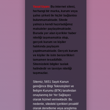
Yasal Uyarı:
Bu internet sitesi,
herhangi bir marka, kurum veya
şahıs şirketi ile hiçbir bağlantısı
bulunmamaktadır. Sitede
yalnızca kendi hazırladığımız
makaleler paylaşılmaktadır.
Burada yer alan içerikler haber
niteliği taşımamakta olup,
gerçek kurum ve kişiler
hakkında paylaşım
yapılmamaktadır. Gerçek kurum
ve kişiler ile isim benzerlikleri
tamamen tesadüfidir.
Sitemizdeki bilgiler taslak
halindedir ve tavsiye niteliği
taşımazlar.
Sitemiz, 5651 Sayılı Kanun
gereğince Bilgi Teknolojileri ve
İletişim Kurumu (BTK) tarafından
onaylanmış bir Yer Sağlayıcı
olarak hizmet vermektedir. Bu
nedenle, sitedeki içerikleri proaktif
olarak denetleme veya araştırma