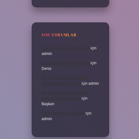
SON YORUMLAR
Can Sıkıntısı Için Hangi Sure
için
admin
Can Sıkıntısı Için Hangi Sure
için
Deniz
3 6 Yaş Için Kitap Seçerken
Nelere Dikkat Etmeliyiz
için
admin
3 6 Yaş Için Kitap Seçerken
Nelere Dikkat Etmeliyiz
için
Başkan
Cinler En Çok Neyi Sever
için
admin