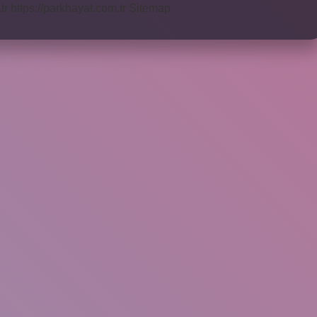
tr
https://parkhayat.com.tr
Sitemap