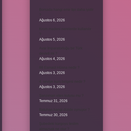
Borsada hangi emir tipi daha iyidir
?
Ağustos 6, 2026
Krom madeni nerelerde kullanılır
?
Ağustos 5, 2026
Avar İmparatorluğu bir Türk
devleti mi ?
Ağustos 4, 2026
86 Esmaül Hüsna nedir ?
Ağustos 3, 2026
4. seviye kurs belgesi nedir ?
Ağustos 3, 2026
Şanzıman vites kutusu mu ?
Temmuz 31, 2026
Batuhan hangi dizide oynuyor ?
Temmuz 30, 2026
Şubedeki kargoyu teslim
almazsak ne olur ?