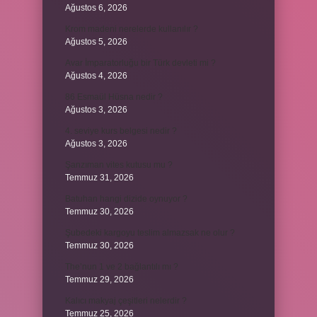
Ağustos 6, 2026
Krom madeni nerelerde kullanılır ?
Ağustos 5, 2026
Avar İmparatorluğu bir Türk devleti mi ?
Ağustos 4, 2026
86 Esmaül Hüsna nedir ?
Ağustos 3, 2026
4. seviye kurs belgesi nedir ?
Ağustos 3, 2026
Şanzıman vites kutusu mu ?
Temmuz 31, 2026
Batuhan hangi dizide oynuyor ?
Temmuz 30, 2026
Şubedeki kargoyu teslim almazsak ne olur ?
Temmuz 30, 2026
The’nun 1 ve 2 bağlantılı mı ?
Temmuz 29, 2026
Kalıcı makyaj çeşitleri nelerdir ?
Temmuz 25, 2026