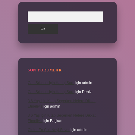
Arama
SON YORUMLAR
Can Sıkıntısı Için Hangi Sure
için
admin
Can Sıkıntısı Için Hangi Sure
için
Deniz
3 6 Yaş Için Kitap Seçerken Nelere Dikkat
Etmeliyiz
için
admin
3 6 Yaş Için Kitap Seçerken Nelere Dikkat
Etmeliyiz
için
Başkan
Cinler En Çok Neyi Sever
için
admin