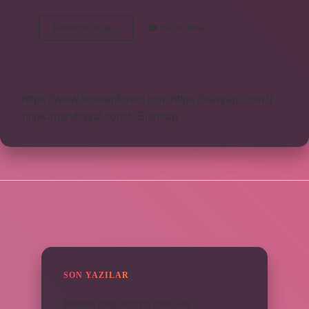
Açık
Devamını okuyun
Yorum Bırak
Yara
Kapatılmalı
Mı
https://www.teomanforum.com
https://vavyapi.com.tr
https://parkhayat.com.tr
Sitemap
SIDEBAR
SON YAZILAR
Borsada hangi emir tipi daha iyidir ?