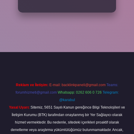
riş adresi
www.betexper.xyz/
Reklam ve İletişim:
E-mail:
backlinkpaneli@gmail.com
Teams:
forumhizmeti@gmail.com
Whatsapp: 0262 606 0 726
Telegram:
@karabul
Yasal Uyarı:
Sitemiz, 5651 Sayılı Kanun gereğince Bilgi Teknolojileri ve
İletişim Kurumu (BTK) tarafından onaylanmış bir Yer Sağlayıcı olarak
hizmet vermektedir. Bu nedenle, sitedeki içerikleri proaktif olarak
denetleme veya araştırma yükümlülüğümüz bulunmamaktadır. Ancak,