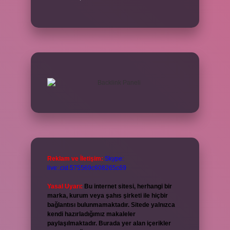
Reklam ve İletişim:
Skype:
live:.cid.575569c608265c69
Yasal Uyarı:
Bu internet sitesi, herhangi bir
marka, kurum veya şahıs şirketi ile hiçbir
bağlantısı bulunmamaktadır. Sitede yalnızca
kendi hazırladığımız makaleler
paylaşılmaktadır. Burada yer alan içerikler