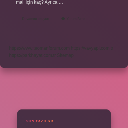
malı için kaç? Ayrıca,…
Yerli
Devamını okuyun
Yorum Bırak
Malı
Belgesi
Yüzde
Kaç
https://www.teomanforum.com
https://vavyapi.com.tr
https://parkhayat.com.tr
Sitemap
SIDEBAR
SON YAZILAR