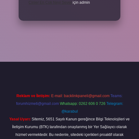
Cinler En Çok Neyi Sever
için
admin
riş adresi
www.betexper.xyz/
Reklam ve İletişim:
E-mail:
backlinkpaneli@gmail.com
Teams:
forumhizmeti@gmail.com
Whatsapp: 0262 606 0 726
Telegram:
@karabul
Yasal Uyarı:
Sitemiz, 5651 Sayılı Kanun gereğince Bilgi Teknolojileri ve
İletişim Kurumu (BTK) tarafından onaylanmış bir Yer Sağlayıcı olarak
hizmet vermektedir. Bu nedenle, sitedeki içerikleri proaktif olarak