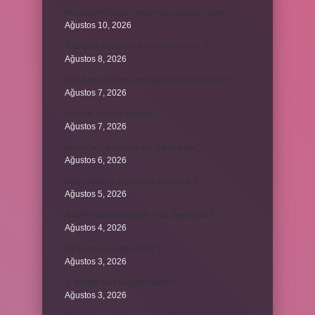
Muhabbet kuşları neden konuşmayı keser ?
Ağustos 10, 2026
Titanyum tencere mi alüminyum mu ?
Ağustos 8, 2026
Kurutma makinesi çamaşırı neden kokutur ?
Ağustos 7, 2026
Kendini avut ne demek ?
Ağustos 7, 2026
Borsada hangi emir tipi daha iyidir ?
Ağustos 6, 2026
Krom madeni nerelerde kullanılır ?
Ağustos 5, 2026
Avar İmparatorluğu bir Türk devleti mi ?
Ağustos 4, 2026
86 Esmaül Hüsna nedir ?
Ağustos 3, 2026
4. seviye kurs belgesi nedir ?
Ağustos 3, 2026