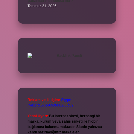
Şanzıman vites kutusu mu ?
Temmuz 31, 2026
Reklam ve İletişim:
Skype:
live:.cid.575569c608265c69
Yasal Uyarı:
Bu internet sitesi, herhangi bir
marka, kurum veya şahıs şirketi ile hiçbir
bağlantısı bulunmamaktadır. Sitede yalnızca
kendi hazırladığımız makaleler