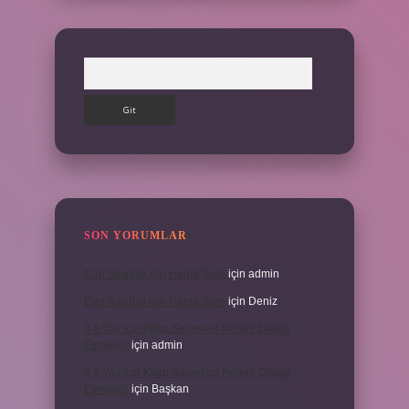
Arama
SON YORUMLAR
Can Sıkıntısı Için Hangi Sure
için
admin
Can Sıkıntısı Için Hangi Sure
için
Deniz
3 6 Yaş Için Kitap Seçerken Nelere Dikkat
Etmeliyiz
için
admin
3 6 Yaş Için Kitap Seçerken Nelere Dikkat
Etmeliyiz
için
Başkan