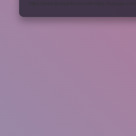
https://www.teomanforum.com
https://vavyapi.com.