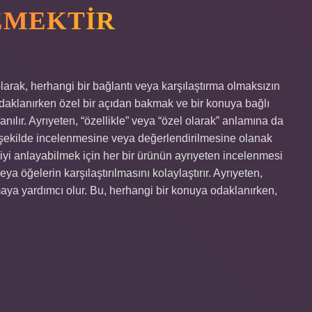
EMEKTIR
larak, herhangi bir bağlantı veya karşılaştırma olmaksızın
 odaklanırken özel bir açıdan bakmak ve bir konuya bağlı
nılır. Ayrıyeten, “özellikle” veya “özel olarak” anlamına da
bir şekilde incelenmesine veya değerlendirilmesine olanak
ha iyi anlayabilmek için her bir ürünün ayrıyeten incelenmesi
eya öğelerin karşılaştırılmasını kolaylaştırır. Ayrıyeten,
maya yardımcı olur. Bu, herhangi bir konuya odaklanırken,