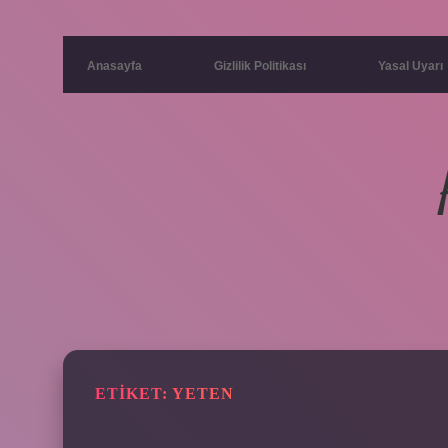
Anasayfa
Gizlilik Politikası
Yasal Uyarı
ETIKET:
YETEN