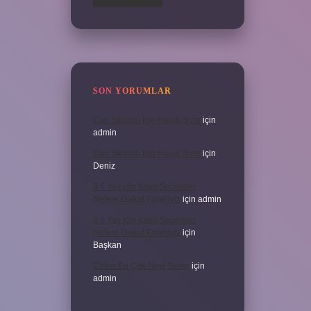
SON YORUMLAR
Can Sıkıntısı Için Hangi Sure
için
admin
Can Sıkıntısı Için Hangi Sure
için
Deniz
3 6 Yaş Için Kitap Seçerken
Nelere Dikkat Etmeliyiz
için
admin
3 6 Yaş Için Kitap Seçerken
Nelere Dikkat Etmeliyiz
için
Başkan
Cinler En Çok Neyi Sever
için
admin