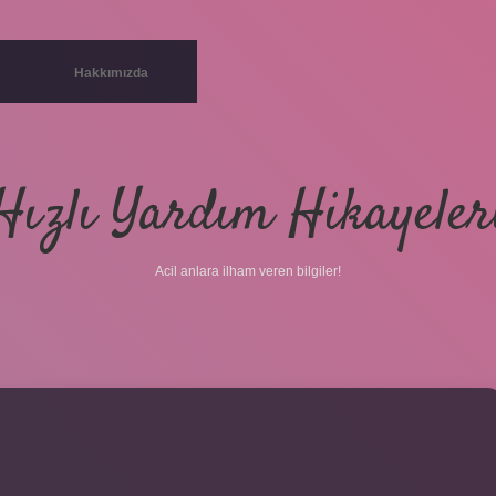
Hakkımızda
Hızlı Yardım Hikayeler
Acil anlara ilham veren bilgiler!