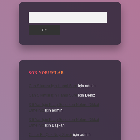
Arama
SON YORUMLAR
Can Sıkıntısı Için Hangi Sure
için
admin
Can Sıkıntısı Için Hangi Sure
için
Deniz
3 6 Yaş Için Kitap Seçerken Nelere Dikkat
Etmeliyiz
için
admin
3 6 Yaş Için Kitap Seçerken Nelere Dikkat
Etmeliyiz
için
Başkan
Cinler En Çok Neyi Sever
için
admin