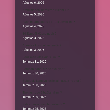
Ağustos 6, 2026
Krom madeni nerelerde kullanılır ?
Ağustos 5, 2026
Avar İmparatorluğu bir Türk devleti mi ?
Ağustos 4, 2026
86 Esmaül Hüsna nedir ?
Ağustos 3, 2026
4. seviye kurs belgesi nedir ?
Ağustos 3, 2026
Şanzıman vites kutusu mu ?
Temmuz 31, 2026
Batuhan hangi dizide oynuyor ?
Temmuz 30, 2026
Şubedeki kargoyu teslim almazsak ne olur ?
Temmuz 30, 2026
The’nun 1 ve 2 bağlantılı mı ?
Temmuz 29, 2026
Kalıcı makyaj çeşitleri nelerdir ?
Temmuz 25, 2026