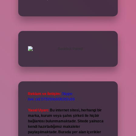
Reklam ve İletişim:
Skype:
live:.cid.575569c608265c69
Yasal Uyarı:
Bu internet sitesi, herhangi bir
marka, kurum veya şahıs şirketi ile hiçbir
bağlantısı bulunmamaktadır. Sitede yalnızca
kendi hazırladığımız makaleler
paylaşılmaktadır. Burada yer alan içerikler