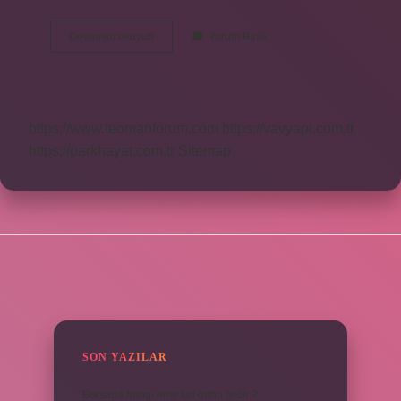
Dc
Devamını okuyun
Yorum Bırak
De
Sevgiliye
Ne
Sorulur
https://www.teomanforum.com
https://vavyapi.com.tr
https://parkhayat.com.tr
Sitemap
SIDEBAR
SON YAZILAR
Borsada hangi emir tipi daha iyidir ?