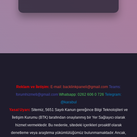
riş adresi
www.betexper.xyz/
Reklam ve İletişim:
E-mail:
backlinkpaneli@gmail.com
Teams:
forumhizmeti@gmail.com
Whatsapp: 0262 606 0 726
Telegram:
@karabul
Yasal Uyarı:
Sitemiz, 5651 Sayılı Kanun gereğince Bilgi Teknolojileri ve
İletişim Kurumu (BTK) tarafından onaylanmış bir Yer Sağlayıcı olarak
hizmet vermektedir. Bu nedenle, sitedeki içerikleri proaktif olarak
denetleme veya araştırma yükümlülüğümüz bulunmamaktadır. Ancak,