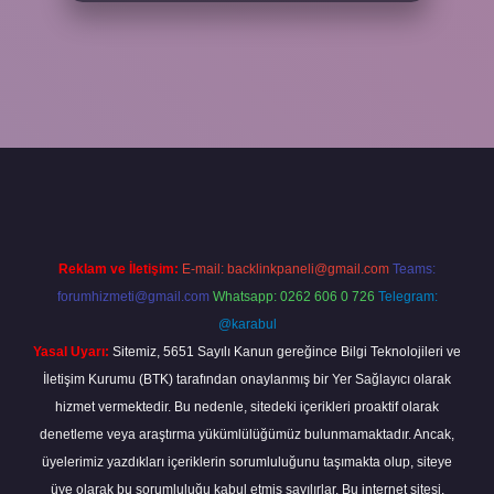
xper.xyz/
Reklam ve İletişim:
E-mail:
backlinkpaneli@gmail.com
Teams:
forumhizmeti@gmail.com
Whatsapp: 0262 606 0 726
Telegram:
@karabul
Yasal Uyarı:
Sitemiz, 5651 Sayılı Kanun gereğince Bilgi Teknolojileri ve
İletişim Kurumu (BTK) tarafından onaylanmış bir Yer Sağlayıcı olarak
hizmet vermektedir. Bu nedenle, sitedeki içerikleri proaktif olarak
denetleme veya araştırma yükümlülüğümüz bulunmamaktadır. Ancak,
üyelerimiz yazdıkları içeriklerin sorumluluğunu taşımakta olup, siteye
üye olarak bu sorumluluğu kabul etmiş sayılırlar. Bu internet sitesi,