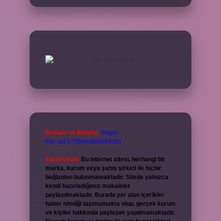
Reklam ve İletişim:
Skype:
live:.cid.575569c608265c69
Yasal Uyarı:
Bu internet sitesi, herhangi bir
marka, kurum veya şahıs şirketi ile hiçbir
bağlantısı bulunmamaktadır. Sitede yalnızca
kendi hazırladığımız makaleler
paylaşılmaktadır. Burada yer alan içerikler
haber niteliği taşımamakta olup, gerçek kurum
ve kişiler hakkında paylaşım yapılmamaktadır.