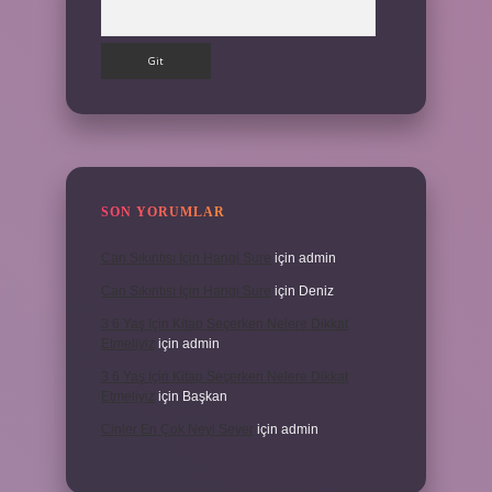
Arama
SON YORUMLAR
Can Sıkıntısı Için Hangi Sure
için
admin
Can Sıkıntısı Için Hangi Sure
için
Deniz
3 6 Yaş Için Kitap Seçerken Nelere Dikkat
Etmeliyiz
için
admin
3 6 Yaş Için Kitap Seçerken Nelere Dikkat
Etmeliyiz
için
Başkan
Cinler En Çok Neyi Sever
için
admin