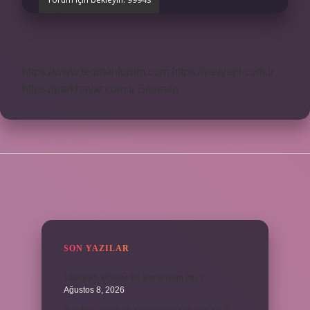
https://www.teomanforum.com
https://vavyapi.com.tr
https://parkhayat.com.tr
Sitemap
SIDEBAR
SON YAZILAR
Titanyum tencere mi alüminyum mu ?
Ağustos 8, 2026