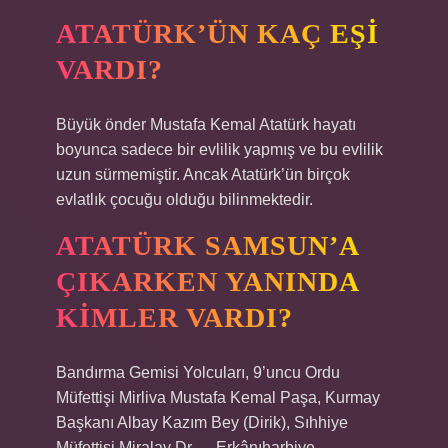
ATATÜRK’ÜN KAÇ EŞI
VARDI?
Büyük önder Mustafa Kemal Atatürk hayatı
boyunca sadece bir evlilik yapmış ve bu evlilik
uzun sürmemiştir. Ancak Atatürk’ün birçok
evlatlık çocuğu olduğu bilinmektedir.
ATATÜRK SAMSUN’A
ÇIKARKEN YANINDA
KIMLER VARDI?
Bandırma Gemisi Yolcuları, 9’uncu Ordu
Müfettişi Mirliva Mustafa Kemal Paşa, Kurmay
Başkanı Albay Kazım Bey (Dirik), Sıhhiye
Müfettişi Miralay Dr…. Erkânıharbiye