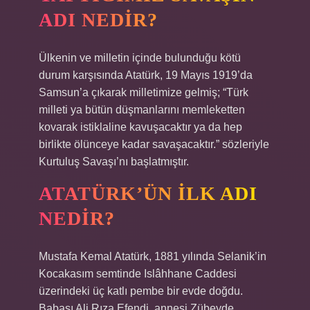
ADI NEDIR?
Ülkenin ve milletin içinde bulunduğu kötü
durum karşısında Atatürk, 19 Mayıs 1919’da
Samsun’a çıkarak milletimize gelmiş; “Türk
milleti ya bütün düşmanlarını memleketten
kovarak istiklaline kavuşacaktır ya da hep
birlikte ölünceye kadar savaşacaktır.” sözleriyle
Kurtuluş Savaşı’nı başlatmıştır.
ATATÜRK’ÜN ILK ADI
NEDIR?
Mustafa Kemal Atatürk, 1881 yılında Selanik’in
Kocakasım semtinde Islâhhane Caddesi
üzerindeki üç katlı pembe bir evde doğdu.
Babası Ali Rıza Efendi, annesi Zübeyde