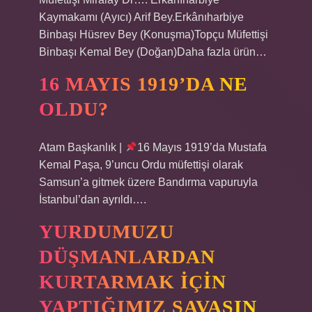
Kaymakamı (Ayıcı) Arif Bey.Erkânıharbiye
Binbaşı Hüsrev Bey (Konuşma)Topçu Müfettişi
Binbaşı Kemal Bey (Doğan)Daha fazla ürün…
16 MAYIS 1919’DA NE
OLDU?
Atam Başkanlık |
16 Mayıs 1919’da Mustafa
Kemal Paşa, 9’uncu Ordu müfettişi olarak
Samsun’a gitmek üzere Bandırma vapuruyla
İstanbul’dan ayrıldı….
YURDUMUZU
DÜŞMANLARDAN
KURTARMAK IÇIN
YAPTIĞIMIZ SAVAŞIN