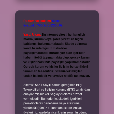
Reklam ve İletişim:
Skype:
live:.cid.575569c608265c69
Yasal Uyarı:
Bu internet sitesi, herhangi bir
marka, kurum veya şahıs şirketi ile hiçbir
bağlantısı bulunmamaktadır. Sitede yalnızca
kendi hazırladığımız makaleler
paylaşılmaktadır. Burada yer alan içerikler
haber niteliği taşımamakta olup, gerçek kurum
ve kişiler hakkında paylaşım yapılmamaktadır.
Gerçek kurum ve kişiler ile isim benzerlikleri
tamamen tesadüfidir. Sitemizdeki bilgiler
taslak halindedir ve tavsiye niteliği taşımazlar.
Sitemiz, 5651 Sayılı Kanun gereğince Bilgi
Teknolojileri ve İletişim Kurumu (BTK) tarafından
onaylanmış bir Yer Sağlayıcı olarak hizmet
vermektedir. Bu nedenle, sitedeki içerikleri
proaktif olarak denetleme veya araştırma
yükümlülüğümüz bulunmamaktadır. Ancak,
üyelerimiz yazdıkları içeriklerin sorumluluğunu