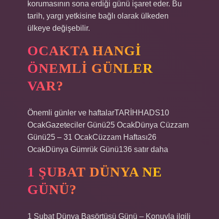
korumasının sona erdiği günü işaret eder. Bu
tarih, yargı yetkisine bağlı olarak ülkeden
ülkeye değişebilir.
OCAKTA HANGI
ÖNEMLI GÜNLER
VAR?
Önemli günler ve haftalarTARİHHADS10
OcakGazeteciler Günü25 OcakDünya Cüzzam
Günü25 – 31 OcakCüzzam Haftası26
OcakDünya Gümrük Günü136 satır daha
1 ŞUBAT DÜNYA NE
GÜNÜ?
1 Şubat Dünya Başörtüsü Günü – Konuyla ilgili