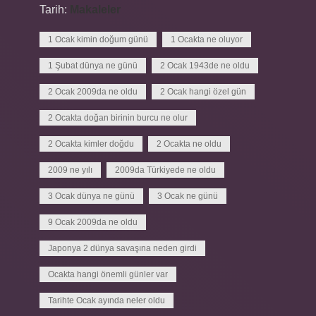
Tarih:
Makaleler
1 Ocak kimin doğum günü
1 Ocakta ne oluyor
1 Şubat dünya ne günü
2 Ocak 1943de ne oldu
2 Ocak 2009da ne oldu
2 Ocak hangi özel gün
2 Ocakta doğan birinin burcu ne olur
2 Ocakta kimler doğdu
2 Ocakta ne oldu
2009 ne yılı
2009da Türkiyede ne oldu
3 Ocak dünya ne günü
3 Ocak ne günü
9 Ocak 2009da ne oldu
Japonya 2 dünya savaşına neden girdi
Ocakta hangi önemli günler var
Tarihte Ocak ayında neler oldu