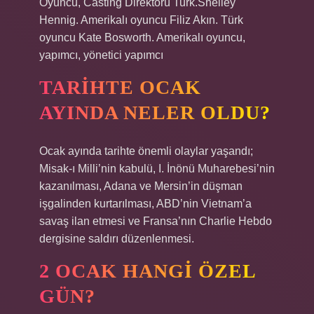
Oyuncu, Casting Direktörü Turk.Shelley
Hennig. Amerikalı oyuncu Filiz Akın. Türk
oyuncu Kate Bosworth. Amerikalı oyuncu,
yapımcı, yönetici yapımcı
TARIHTE OCAK
AYINDA NELER OLDU?
Ocak ayında tarihte önemli olaylar yaşandı;
Misak-ı Milli’nin kabulü, I. İnönü Muharebesi’nin
kazanılması, Adana ve Mersin’in düşman
işgalinden kurtarılması, ABD’nin Vietnam’a
savaş ilan etmesi ve Fransa’nın Charlie Hebdo
dergisine saldırı düzenlenmesi.
2 OCAK HANGI ÖZEL
GÜN?