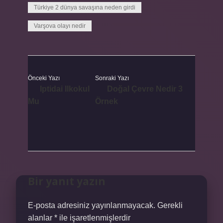
Türkiye 2 dünya savaşına neden girdi
Varşova olayı nedir
Önceki Yazı
Sonraki Yazı
Iptidai Ilkokul
Doğal Çevre Nedir 3
Mu
Örnek
Bir yanıt yazın
E-posta adresiniz yayınlanmayacak.
Gerekli
alanlar
*
ile işaretlenmişlerdir