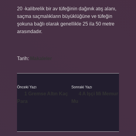
20 -kalibrelik bir av tüfeğinin dağınık atış alanı,
saçma saçmalıkların büyüklüğüne ve tüfeğin
şokuna bağlı olarak genellikle 25 ila 50 metre
arasındadır.
Tarih:
Makaleler
Önceki Yazı
Sonraki Yazı
1 Gremse Altın Kaç
4 A Işçi Mi Memur
Para
Mu