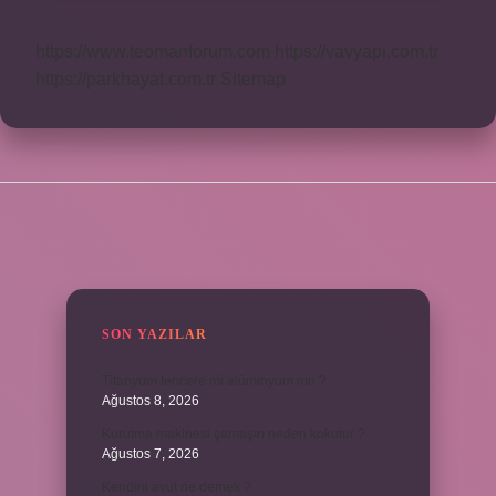
https://www.teomanforum.com
https://vavyapi.com.tr
https://parkhayat.com.tr
Sitemap
SIDEBAR
SON YAZILAR
Titanyum tencere mi alüminyum mu ?
Ağustos 8, 2026
Kurutma makinesi çamaşırı neden kokutur ?
Ağustos 7, 2026
Kendini avut ne demek ?