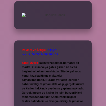
Reklam ve İletişim:
Skype:
live:.cid.575569c608265c69
Yasal Uyarı:
Bu internet sitesi, herhangi bir
marka, kurum veya şahıs şirketi ile hiçbir
bağlantısı bulunmamaktadır. Sitede yalnızca
kendi hazırladığımız makaleler
paylaşılmaktadır. Burada yer alan içerikler
haber niteliği taşımamakta olup, gerçek kurum
ve kişiler hakkında paylaşım yapılmamaktadır.
Gerçek kurum ve kişiler ile isim benzerlikleri
tamamen tesadüfidir. Sitemizdeki bilgiler
taslak halindedir ve tavsiye niteliği taşımazlar.