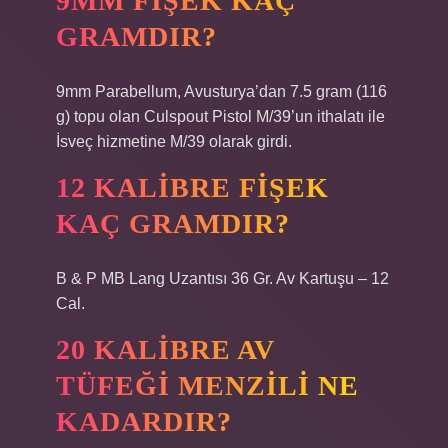
9MM FIŞEK KAÇ
GRAMDIR?
9mm Parabellum, Avusturya’dan 7.5 gram (116
g) topu olan Culspout Pistol M/39’un ithalatı ile
İsveç hizmetine M/39 olarak girdi.
12 KALIBRE FIŞEK
KAÇ GRAMDIR?
B & P MB Lang Uzantısı 36 Gr. Av Kartuşu – 12
Cal.
20 KALIBRE AV
TÜFEĞI MENZILI NE
KADARDIR?