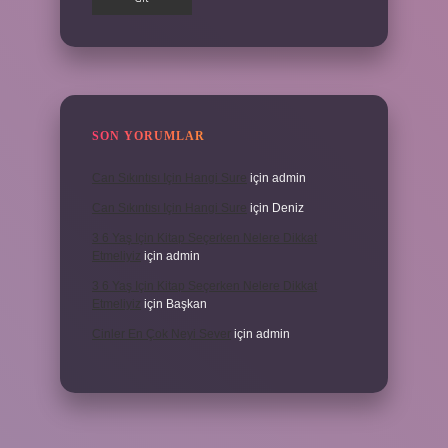
SON YORUMLAR
Can Sıkıntısı Için Hangi Sure
için
admin
Can Sıkıntısı Için Hangi Sure
için
Deniz
3 6 Yaş Için Kitap Seçerken Nelere Dikkat
Etmeliyiz
için
admin
3 6 Yaş Için Kitap Seçerken Nelere Dikkat
Etmeliyiz
için
Başkan
Cinler En Çok Neyi Sever
için
admin