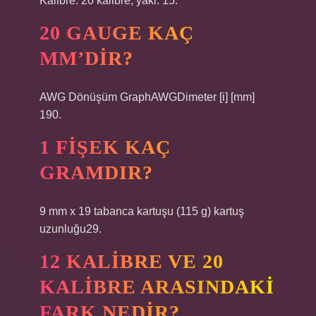
Kalibre: 20 kalibre, yakl. 15.
20 GAUGE KAÇ
MM’DIR?
AWG Dönüşüm GraphAWGDimeter [i] [mm]
190.
1 FIŞEK KAÇ
GRAMDIR?
9 mm x 19 tabanca kartuşu (115 g) kartuş
uzunluğu29.
12 KALIBRE VE 20
KALIBRE ARASINDAKI
FARK NEDIR?