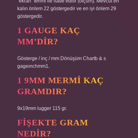
“ekran” terimi ile ifade edilir (ölçüm). Mevcut en
kalın önlem 22 göstergedir ve en iyi önlem 29
göstergedir.
1 GAUGE KAÇ
MM’DIR?
Gösterge / inç / mm Dönüşüm Chartb & s
gageınchmm1.
1 9MM MERMI KAÇ
GRAMDIR?
9x19mm lugger 115 gr.
FIŞEKTE GRAM
NEDIR?