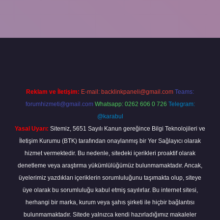
w.betexper.xyz/
Reklam ve İletişim:
E-mail:
backlinkpaneli@gmail.com
Teams:
forumhizmeti@gmail.com
Whatsapp: 0262 606 0 726
Telegram:
@karabul
Yasal Uyarı:
Sitemiz, 5651 Sayılı Kanun gereğince Bilgi Teknolojileri ve
İletişim Kurumu (BTK) tarafından onaylanmış bir Yer Sağlayıcı olarak
hizmet vermektedir. Bu nedenle, sitedeki içerikleri proaktif olarak
denetleme veya araştırma yükümlülüğümüz bulunmamaktadır. Ancak,
üyelerimiz yazdıkları içeriklerin sorumluluğunu taşımakta olup, siteye
üye olarak bu sorumluluğu kabul etmiş sayılırlar. Bu internet sitesi,
herhangi bir marka, kurum veya şahıs şirketi ile hiçbir bağlantısı
bulunmamaktadır. Sitede yalnızca kendi hazırladığımız makaleler