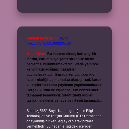
Reklam ve İletişim:
Skype:
live:.cid.575569c608265c69
Yasal Uyarı:
Bu internet sitesi, herhangi bir
marka, kurum veya şahıs şirketi ile hiçbir
bağlantısı bulunmamaktadır. Sitede yalnızca
kendi hazırladığımız makaleler
paylaşılmaktadır. Burada yer alan içerikler
haber niteliği taşımamakta olup, gerçek kurum
ve kişiler hakkında paylaşım yapılmamaktadır.
Gerçek kurum ve kişiler ile isim benzerlikleri
tamamen tesadüfidir. Sitemizdeki bilgiler
taslak halindedir ve tavsiye niteliği taşımazlar.
Sitemiz, 5651 Sayılı Kanun gereğince Bilgi
Teknolojileri ve İletişim Kurumu (BTK) tarafından
onaylanmış bir Yer Sağlayıcı olarak hizmet
vermektedir. Bu nedenle, sitedeki içerikleri