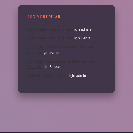
SON YORUMLAR
Can Sıkıntısı Için Hangi Sure
için
admin
Can Sıkıntısı Için Hangi Sure
için
Deniz
3 6 Yaş Için Kitap Seçerken Nelere Dikkat
Etmeliyiz
için
admin
3 6 Yaş Için Kitap Seçerken Nelere Dikkat
Etmeliyiz
için
Başkan
Cinler En Çok Neyi Sever
için
admin