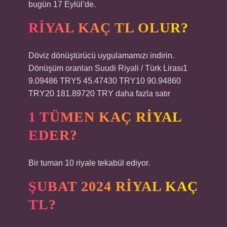
bugün 17 Eylül’de.
RIYAL KAÇ TL OLUR?
Döviz dönüştürücü uygulamamızı indirin.
Dönüşüm oranları Suudi Riyali / Türk Lirası1
9.09486 TRY5 45.47430 TRY10 90.94860
TRY20 181.89720 TRY daha fazla satır
1 TÜMEN KAÇ RIYAL
EDER?
Bir tuman 10 riyale tekabül ediyor.
ŞUBAT 2024 RIYAL KAÇ
TL?