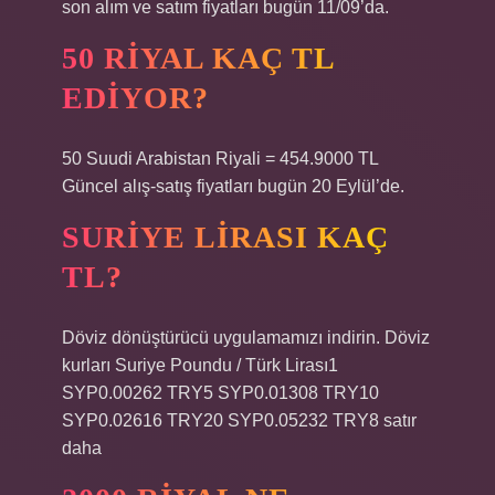
son alım ve satım fiyatları bugün 11/09’da.
50 RIYAL KAÇ TL
EDIYOR?
50 Suudi Arabistan Riyali = 454.9000 TL
Güncel alış-satış fiyatları bugün 20 Eylül’de.
SURIYE LIRASI KAÇ
TL?
Döviz dönüştürücü uygulamamızı indirin. Döviz
kurları Suriye Poundu / Türk Lirası1
SYP0.00262 TRY5 SYP0.01308 TRY10
SYP0.02616 TRY20 SYP0.05232 TRY8 satır
daha