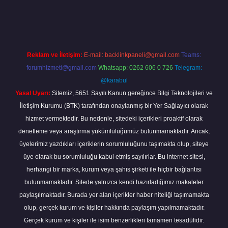
.betexper.xyz/
Reklam ve İletişim:
E-mail:
backlinkpaneli@gmail.com
Teams:
forumhizmeti@gmail.com
Whatsapp: 0262 606 0 726
Telegram:
@karabul
Yasal Uyarı:
Sitemiz, 5651 Sayılı Kanun gereğince Bilgi Teknolojileri ve
İletişim Kurumu (BTK) tarafından onaylanmış bir Yer Sağlayıcı olarak
hizmet vermektedir. Bu nedenle, sitedeki içerikleri proaktif olarak
denetleme veya araştırma yükümlülüğümüz bulunmamaktadır. Ancak,
üyelerimiz yazdıkları içeriklerin sorumluluğunu taşımakta olup, siteye
üye olarak bu sorumluluğu kabul etmiş sayılırlar. Bu internet sitesi,
herhangi bir marka, kurum veya şahıs şirketi ile hiçbir bağlantısı
bulunmamaktadır. Sitede yalnızca kendi hazırladığımız makaleler
paylaşılmaktadır. Burada yer alan içerikler haber niteliği taşımamakta
olup, gerçek kurum ve kişiler hakkında paylaşım yapılmamaktadır.
Gerçek kurum ve kişiler ile isim benzerlikleri tamamen tesadüfidir.