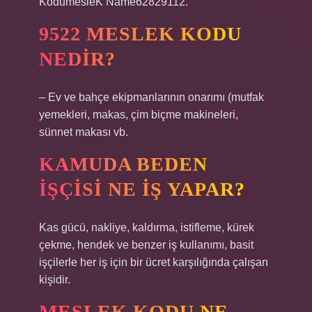
KodumesleK Name62829112.
9522 MESLEK KODU
NEDIR?
– Ev ve bahçe ekipmanlarının onarımı (mutfak
yemekleri, makas, çim biçme makineleri,
sünnet makası vb.
KAMUDA BEDEN
IŞÇISI NE IŞ YAPAR?
Kas gücü, nakliye, kaldırma, istifleme, kürek
çekme, hendek ve benzer iş kullanımı, basit
işçilerle her iş için bir ücret karşılığında çalışan
kişidir.
MESLEK KODU NE