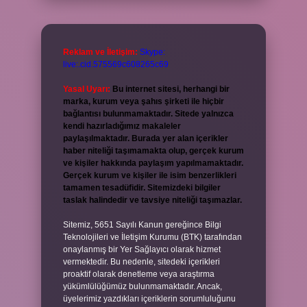
Reklam ve İletişim:
Skype:
live:.cid.575569c608265c69
Yasal Uyarı:
Bu internet sitesi, herhangi bir
marka, kurum veya şahıs şirketi ile hiçbir
bağlantısı bulunmamaktadır. Sitede yalnızca
kendi hazırladığımız makaleler
paylaşılmaktadır. Burada yer alan içerikler
haber niteliği taşımamakta olup, gerçek kurum
ve kişiler hakkında paylaşım yapılmamaktadır.
Gerçek kurum ve kişiler ile isim benzerlikleri
tamamen tesadüfidir. Sitemizdeki bilgiler
taslak halindedir ve tavsiye niteliği taşımazlar.
Sitemiz, 5651 Sayılı Kanun gereğince Bilgi
Teknolojileri ve İletişim Kurumu (BTK) tarafından
onaylanmış bir Yer Sağlayıcı olarak hizmet
vermektedir. Bu nedenle, sitedeki içerikleri
proaktif olarak denetleme veya araştırma
yükümlülüğümüz bulunmamaktadır. Ancak,
üyelerimiz yazdıkları içeriklerin sorumluluğunu