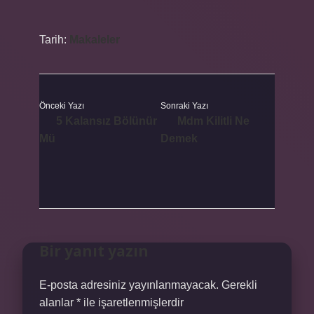
Tarih:
Makaleler
Önceki Yazı
Sonraki Yazı
5 Kalansız Bölünür
Mdm Kilitli Ne
Mü
Demek
Bir yanıt yazın
E-posta adresiniz yayınlanmayacak.
Gerekli
alanlar
*
ile işaretlenmişlerdir