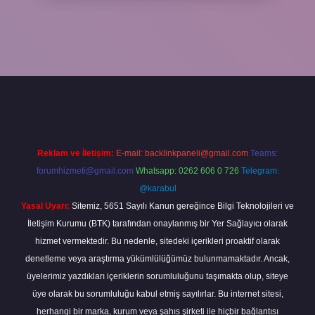
iş adresi
www.betexper.xyz/
Reklam ve İletişim:
E-mail:
backlinkpaneli@gmail.com
Teams:
forumhizmeti@gmail.com
Whatsapp: 0262 606 0 726
Telegram:
@karabul
Yasal Uyarı:
Sitemiz, 5651 Sayılı Kanun gereğince Bilgi Teknolojileri ve
İletişim Kurumu (BTK) tarafından onaylanmış bir Yer Sağlayıcı olarak
hizmet vermektedir. Bu nedenle, sitedeki içerikleri proaktif olarak
denetleme veya araştırma yükümlülüğümüz bulunmamaktadır. Ancak,
üyelerimiz yazdıkları içeriklerin sorumluluğunu taşımakta olup, siteye
üye olarak bu sorumluluğu kabul etmiş sayılırlar. Bu internet sitesi,
herhangi bir marka, kurum veya şahıs şirketi ile hiçbir bağlantısı