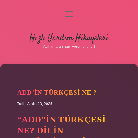
menüyü
aç
Anasayfa
Hızlı Yardım Hikayeleri
Gizlilik Politikası
Acil anlara ilham veren bilgiler!
Yasal Uyarı
Hakkımızda
ADD’IN TÜRKÇESI NE ?
Tarih: Aralık 23, 2025
“ADD”IN TÜRKÇESI
NE? DILIN