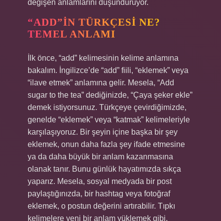
değişen anlamlarını düşündürüyor.
“ADD”IN TÜRKÇESI NE?
TEMEL ANLAMI
İlk önce, “add” kelimesinin kelime anlamına
bakalım. İngilizce’de “add” fiili, “eklemek” veya
“ilave etmek” anlamına gelir. Mesela, “Add
sugar to the tea” dediğinizde, “Çaya şeker ekle”
demek istiyorsunuz. Türkçeye çevirdiğimizde,
genelde “eklemek” veya “katmak” kelimeleriyle
karşılaşıyoruz. Bir şeyin içine başka bir şey
eklemek, onun daha fazla şey ifade etmesine
ya da daha büyük bir anlam kazanmasına
olanak tanır. Bunu günlük hayatımızda sıkça
yaparız. Mesela, sosyal medyada bir post
paylaştığınızda, bir hashtag veya fotoğraf
eklemek, o postun değerini artırabilir. Tıpkı
kelimelere yeni bir anlam yüklemek gibi.