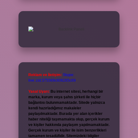
Reklam ve İletişim:
Skype:
live:.cid.575569c608265c69
Yasal Uyarı:
Bu internet sitesi, herhangi bir
marka, kurum veya şahıs şirketi ile hiçbir
bağlantısı bulunmamaktadır. Sitede yalnızca
kendi hazırladığımız makaleler
paylaşılmaktadır. Burada yer alan içerikler
haber niteliği taşımamakta olup, gerçek kurum
ve kişiler hakkında paylaşım yapılmamaktadır.
Gerçek kurum ve kişiler ile isim benzerlikleri
tamamen tesadüfidir. Sitemizdeki bilgiler