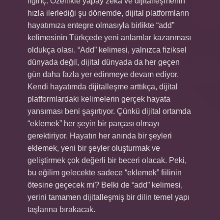
ilginç. Özellikle yapay zeka ve dijitalleşmenin
hızla ilerlediği şu dönemde, dijital platformların
hayatımıza entegre olmasıyla birlikte “add”
kelimesinin Türkçede yeni anlamlar kazanması
oldukça olası. “Add” kelimesi, yalnızca fiziksel
dünyada değil, dijital dünyada da her geçen
gün daha fazla yer edinmeye devam ediyor.
Kendi hayatımda dijitalleşme arttıkça, dijital
platformlardaki kelimelerin gerçek hayata
yansıması beni şaşırtıyor. Çünkü dijital ortamda
“eklemek” her şeyin bir parçası olmayı
gerektiriyor. Hayatın her anında bir şeyleri
eklemek, yeni bir şeyler oluşturmak ve
geliştirmek çok değerli bir beceri olacak. Peki,
bu eğilim gelecekte sadece “eklemek” fiilinin
ötesine geçecek mi? Belki de “add” kelimesi,
yerini tamamen dijitalleşmiş bir dilin temel yapı
taşlarına bırakacak.