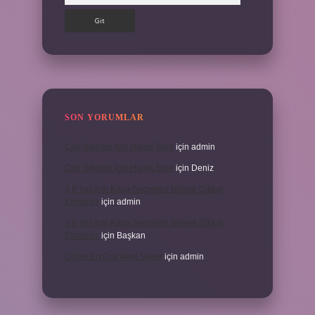
SON YORUMLAR
Can Sıkıntısı Için Hangi Sure
için
admin
Can Sıkıntısı Için Hangi Sure
için
Deniz
3 6 Yaş Için Kitap Seçerken Nelere Dikkat
Etmeliyiz
için
admin
3 6 Yaş Için Kitap Seçerken Nelere Dikkat
Etmeliyiz
için
Başkan
Cinler En Çok Neyi Sever
için
admin