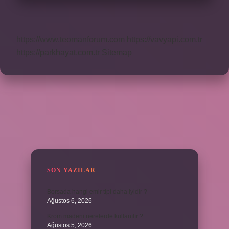
https://www.teomanforum.com
https://vavyapi.com.tr
https://parkhayat.com.tr
Sitemap
SIDEBAR
SON YAZILAR
Borsada hangi emir tipi daha iyidir ?
Ağustos 6, 2026
Krom madeni nerelerde kullanılır ?
Ağustos 5, 2026