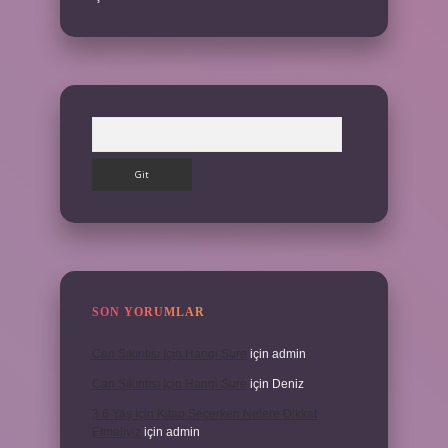
Arama
SON YORUMLAR
Can Sıkıntısı Için Hangi Sure
için
admin
Can Sıkıntısı Için Hangi Sure
için
Deniz
3 6 Yaş Için Kitap Seçerken Nelere Dikkat
Etmeliyiz
için
admin