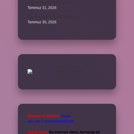
Şanzıman vites kutusu mu ?
Temmuz 31, 2026
Batuhan hangi dizide oynuyor ?
Temmuz 30, 2026
Reklam ve İletişim:
Skype:
live:.cid.575569c608265c69
Yasal Uyarı:
Bu internet sitesi, herhangi bir