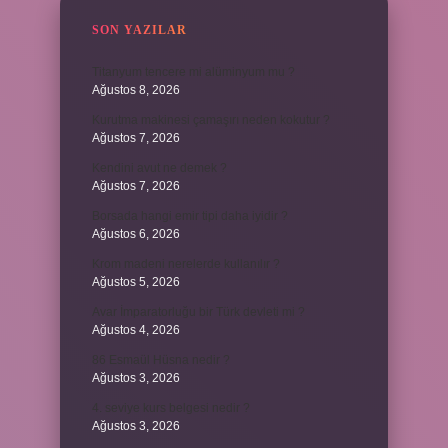
SON YAZILAR
Titanyum tencere mi alüminyum mu ?
Ağustos 8, 2026
Kurutma makinesi çamaşırı neden kokutur ?
Ağustos 7, 2026
Kendini avut ne demek ?
Ağustos 7, 2026
Borsada hangi emir tipi daha iyidir ?
Ağustos 6, 2026
Krom madeni nerelerde kullanılır ?
Ağustos 5, 2026
Avar İmparatorluğu bir Türk devleti mi ?
Ağustos 4, 2026
86 Esmaül Hüsna nedir ?
Ağustos 3, 2026
4. seviye kurs belgesi nedir ?
Ağustos 3, 2026