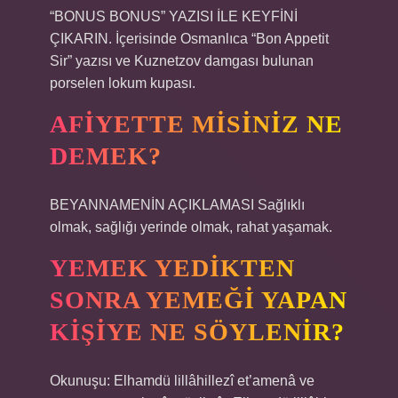
“BONUS BONUS” YAZISI İLE KEYFİNİ
ÇIKARIN. İçerisinde Osmanlıca “Bon Appetit
Sir” yazısı ve Kuznetzov damgası bulunan
porselen lokum kupası.
AFIYETTE MISINIZ NE
DEMEK?
BEYANNAMENİN AÇIKLAMASI Sağlıklı
olmak, sağlığı yerinde olmak, rahat yaşamak.
YEMEK YEDIKTEN
SONRA YEMEĞI YAPAN
KIŞIYE NE SÖYLENIR?
Okunuşu: Elhamdü lillâhillezî et’amenâ ve