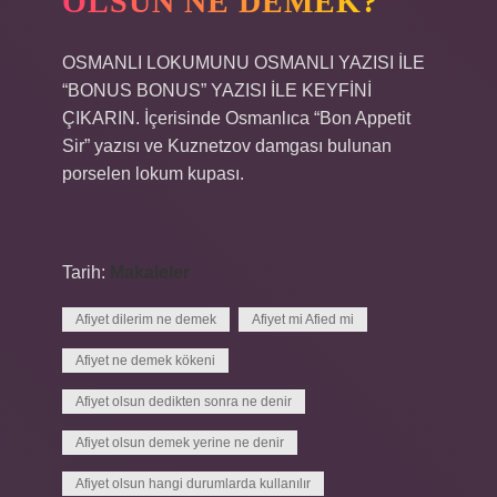
OLSUN NE DEMEK?
OSMANLI LOKUMUNU OSMANLI YAZISI İLE
“BONUS BONUS” YAZISI İLE KEYFİNİ
ÇIKARIN. İçerisinde Osmanlıca “Bon Appetit
Sir” yazısı ve Kuznetzov damgası bulunan
porselen lokum kupası.
Tarih:
Makaleler
Afiyet dilerim ne demek
Afiyet mi Afied mi
Afiyet ne demek kökeni
Afiyet olsun dedikten sonra ne denir
Afiyet olsun demek yerine ne denir
Afiyet olsun hangi durumlarda kullanılır