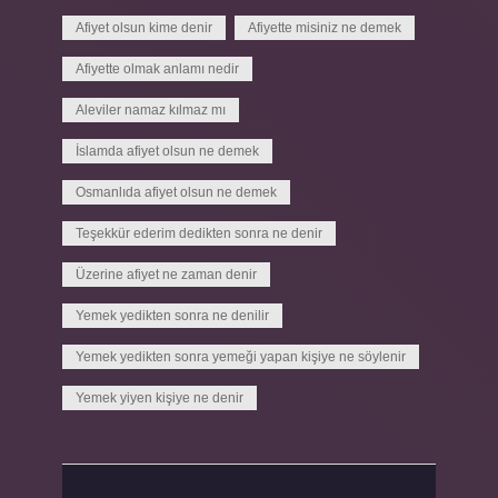
Afiyet olsun kime denir
Afiyette misiniz ne demek
Afiyette olmak anlamı nedir
Aleviler namaz kılmaz mı
İslamda afiyet olsun ne demek
Osmanlıda afiyet olsun ne demek
Teşekkür ederim dedikten sonra ne denir
Üzerine afiyet ne zaman denir
Yemek yedikten sonra ne denilir
Yemek yedikten sonra yemeği yapan kişiye ne söylenir
Yemek yiyen kişiye ne denir