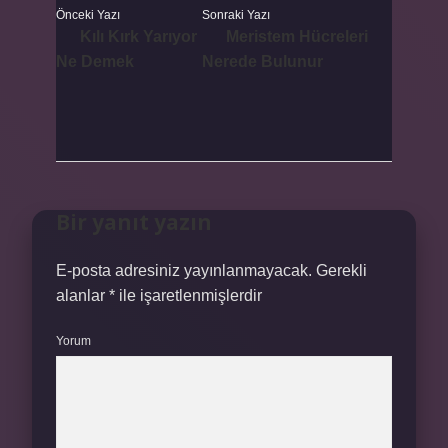
Önceki Yazı
Sonraki Yazı
Kılı Kırk Yarıyor
Meristem Hücreleri
Ne Demek
Nerede Bulunur
Bir yanıt yazın
E-posta adresiniz yayınlanmayacak.
Gerekli
alanlar
*
ile işaretlenmişlerdir
Yorum