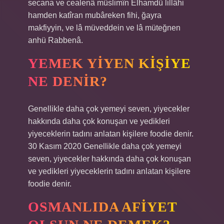
secana ve cealenâ müslimîn Elhamdü lillâhi
hamden katîran mubâreken fihi, ğayra
makfiyyin, ve lâ müveddein ve lâ müteğnen
anhü Rabbenâ.
YEMEK YIYEN KIŞIYE
NE DENIR?
Genellikle daha çok yemeyi seven, yiyecekler
hakkında daha çok konuşan ve yedikleri
yiyeceklerin tadını anlatan kişilere foodie denir.
30 Kasım 2020 Genellikle daha çok yemeyi
seven, yiyecekler hakkında daha çok konuşan
ve yedikleri yiyeceklerin tadını anlatan kişilere
foodie denir.
OSMANLIDA AFIYET