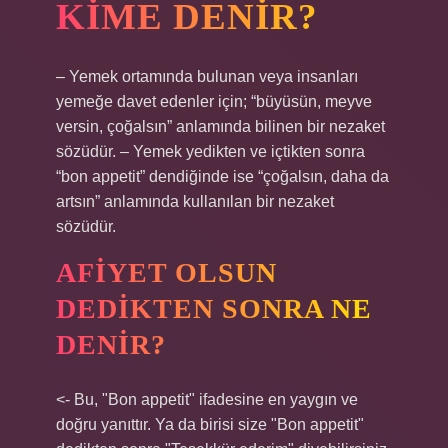
KIME DENIR?
– Yemek ortamında bulunan veya insanları
yemeğe davet edenler için; “büyüsün, meyve
versin, çoğalsın” anlamında bilinen bir nezaket
sözüdür. – Yemek yedikten ve içtikten sonra
“bon appetit” dendiğinde ise “çoğalsın, daha da
artsın” anlamında kullanılan bir nezaket
sözüdür.
AFIYET OLSUN
DEDIKTEN SONRA NE
DENIR?
<- Bu, "Bon appetit" ifadesine en yaygın ve
doğru yanıttır. Ya da birisi size "Bon appetit"