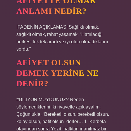
AFIYETTE OLMAK
ANLAMI NEDIR?
İFADENİN AÇIKLAMASI Sağlıklı olmak,
sağlıklı olmak, rahat yaşamak. “Hatırladığı
herkesi tek tek aradı ve iyi olup olmadıklarını
sordu.”
AFIYET OLSUN
DEMEK YERINE NE
DENIR?
#BİLİYOR MUYDUNUZ? Neden
söylemediklerini iki rivayetle açıklayalım:
Çoğunlukla, “Bereketli olsun, bereketli olsun,
kolay olsun, hafif olsun” derler… 1- Kerbela
olayından sonra Yezit, halktan inanılmaz bir