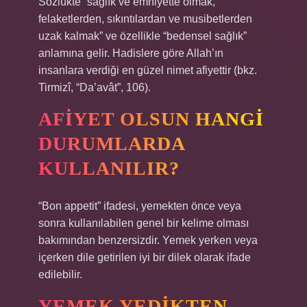
Sözlükte “sağlık ve emniyette olmak,
felaketlerden, sıkıntılardan ve musibetlerden
uzak kalmak” ve özellikle “bedensel sağlık”
anlamına gelir. Hadislere göre Allah’ın
insanlara verdiği en güzel nimet afiyettir (bkz.
Tirmizî, “Da’avât”, 106).
AFIYET OLSUN HANGI
DURUMLARDA
KULLANILIR?
“Bon appetit” ifadesi, yemekten önce veya
sonra kullanılabilen genel bir kelime olması
bakımından benzersizdir. Yemek yerken veya
içerken dile getirilen iyi bir dilek olarak ifade
edilebilir.
YEMEK YEDIKTEN