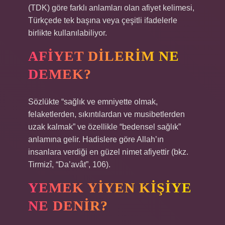
(TDK) göre farklı anlamları olan afiyet kelimesi,
Türkçede tek başına veya çeşitli ifadelerle
birlikte kullanılabiliyor.
AFIYET DILERIM NE
DEMEK?
Sözlükte “sağlık ve emniyette olmak,
felaketlerden, sıkıntılardan ve musibetlerden
uzak kalmak” ve özellikle “bedensel sağlık”
anlamına gelir. Hadislere göre Allah’ın
insanlara verdiği en güzel nimet afiyettir (bkz.
Tirmizî, “Da’avât”, 106).
YEMEK YIYEN KIŞIYE
NE DENIR?