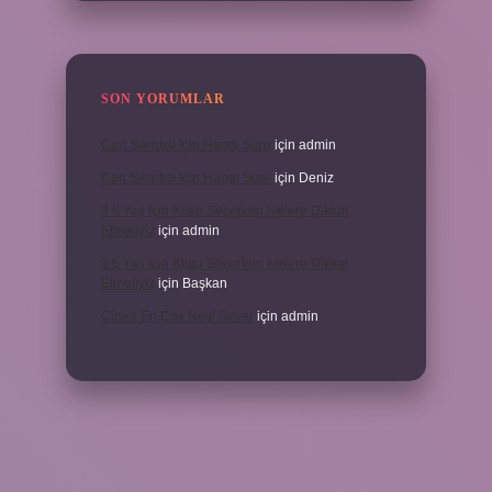
SON YORUMLAR
Can Sıkıntısı Için Hangi Sure
için
admin
Can Sıkıntısı Için Hangi Sure
için
Deniz
3 6 Yaş Için Kitap Seçerken Nelere Dikkat
Etmeliyiz
için
admin
3 6 Yaş Için Kitap Seçerken Nelere Dikkat
Etmeliyiz
için
Başkan
Cinler En Çok Neyi Sever
için
admin