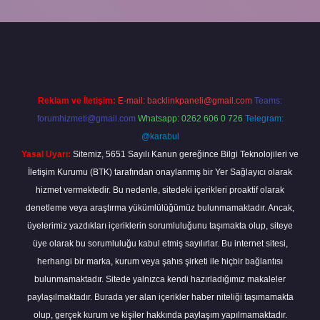
xper.xyz/
Reklam ve İletişim:
E-mail:
backlinkpaneli@gmail.com
Teams:
forumhizmeti@gmail.com
Whatsapp: 0262 606 0 726
Telegram:
@karabul
Yasal Uyarı:
Sitemiz, 5651 Sayılı Kanun gereğince Bilgi Teknolojileri ve
İletişim Kurumu (BTK) tarafından onaylanmış bir Yer Sağlayıcı olarak
hizmet vermektedir. Bu nedenle, sitedeki içerikleri proaktif olarak
denetleme veya araştırma yükümlülüğümüz bulunmamaktadır. Ancak,
üyelerimiz yazdıkları içeriklerin sorumluluğunu taşımakta olup, siteye
üye olarak bu sorumluluğu kabul etmiş sayılırlar. Bu internet sitesi,
herhangi bir marka, kurum veya şahıs şirketi ile hiçbir bağlantısı
bulunmamaktadır. Sitede yalnızca kendi hazırladığımız makaleler
paylaşılmaktadır. Burada yer alan içerikler haber niteliği taşımamakta
olup, gerçek kurum ve kişiler hakkında paylaşım yapılmamaktadır.