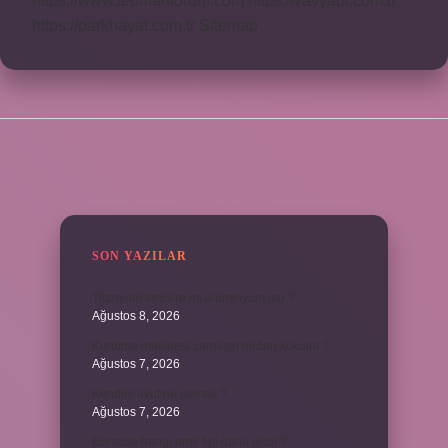
https://www.teomanforum.com
https://vavyapi.com.tr
https://parkhayat.com.tr
Sitemap
SIDEBAR
SON YAZILAR
Titanyum tencere mi alüminyum mu ?
Ağustos 8, 2026
Kurutma makinesi çamaşırı neden kokutur ?
Ağustos 7, 2026
Kendini avut ne demek ?
Ağustos 7, 2026
Borsada hangi emir tipi daha iyidir ?