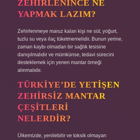
ZEHIRLENINCE NE
YAPMAK LAZIM?
Zehirlenmeye maruz kalan kişi ne süt, yoğurt,
tuzlu su veya ilaç tüketmemelidir. Bunun yerine,
zaman kaybı olmadan bir sağlık tesisine
danışılmalıdır ve mümkünse, tedavi sürecini
desteklemek için yenen mantar örneği
alınmalıdır.
TÜRKIYE’DE YETIŞEN
ZEHIRSIZ MANTAR
ÇEŞITLERI
NELERDIR?
Ülkemizde, yenilebilir ve toksik olmayan