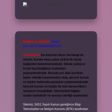
Reklam ve İletişim:
Skype:
live:.cid.575569c608265c69
Yasal Uyarı:
Bu internet sitesi, herhangi bir
marka, kurum veya şahıs şirketi ile hiçbir
bağlantısı bulunmamaktadır. Sitede yalnızca
kendi hazırladığımız makaleler
paylaşılmaktadır. Burada yer alan içerikler
haber niteliği taşımamakta olup, gerçek kurum
ve kişiler hakkında paylaşım yapılmamaktadır.
Gerçek kurum ve kişiler ile isim benzerlikleri
tamamen tesadüfidir. Sitemizdeki bilgiler
taslak halindedir ve tavsiye niteliği taşımazlar.
Sitemiz, 5651 Sayılı Kanun gereğince Bilgi
Teknolojileri ve İletişim Kurumu (BTK) tarafından