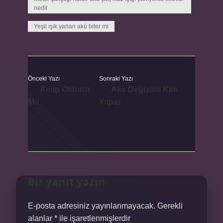
nedir
Yeşil ışık yanan akü biter mi
Önceki Yazı
Sonraki Yazı
Amip Oldurur
Aks Değişimi Kim
Mu
Yapar
Bir yanıt yazın
E-posta adresiniz yayınlanmayacak.
Gerekli
alanlar
*
ile işaretlenmişlerdir