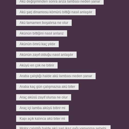
Akü değişiminden sonra arıza lambası neden yanar
Akü şarj dinamosu kömürü bittiği nasıl anlaşılır
Akü tamamen boşalırsa ne olur
Akünün bittiğini nasıl anlarız
Akünün ömrü kaç yıldır
Akünün zayıf olduğu nasıl anlaşılır
Aküyü en çok ne bitirir
Araba çalıştığı halde akü lambası neden yanar
Araba kaç gün çalışmazsa akü biter
Araç aküsü zayıf olursa ne olur
Araç içi lamba aküyü bitirir mi
Kapı açık kalınca akü biter mi
Motor çalıştığı halde akü şarj ikaz ışığı yanıyorsa sebebi