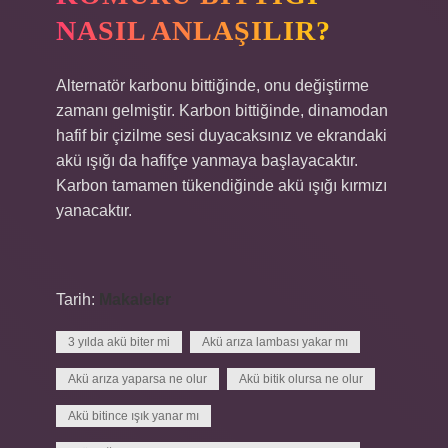
NASIL ANLAŞILIR?
Alternatör karbonu bittiğinde, onu değiştirme
zamanı gelmiştir. Karbon bittiğinde, dinamodan
hafif bir çizilme sesi duyacaksınız ve ekrandaki
akü ışığı da hafifçe yanmaya başlayacaktır.
Karbon tamamen tükendiğinde akü ışığı kırmızı
yanacaktır.
Tarih:
Makaleler
3 yılda akü biter mi
Akü arıza lambası yakar mı
Akü arıza yaparsa ne olur
Akü bitik olursa ne olur
Akü bitince ışık yanar mı