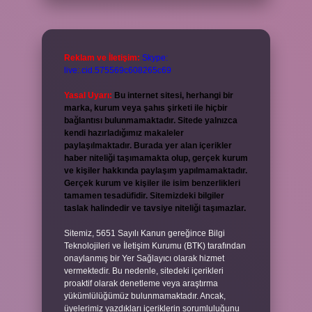
Reklam ve İletişim:
Skype:
live:.cid.575569c608265c69
Yasal Uyarı:
Bu internet sitesi, herhangi bir
marka, kurum veya şahıs şirketi ile hiçbir
bağlantısı bulunmamaktadır. Sitede yalnızca
kendi hazırladığımız makaleler
paylaşılmaktadır. Burada yer alan içerikler
haber niteliği taşımamakta olup, gerçek kurum
ve kişiler hakkında paylaşım yapılmamaktadır.
Gerçek kurum ve kişiler ile isim benzerlikleri
tamamen tesadüfidir. Sitemizdeki bilgiler
taslak halindedir ve tavsiye niteliği taşımazlar.
Sitemiz, 5651 Sayılı Kanun gereğince Bilgi
Teknolojileri ve İletişim Kurumu (BTK) tarafından
onaylanmış bir Yer Sağlayıcı olarak hizmet
vermektedir. Bu nedenle, sitedeki içerikleri
proaktif olarak denetleme veya araştırma
yükümlülüğümüz bulunmamaktadır. Ancak,
üyelerimiz yazdıkları içeriklerin sorumluluğunu