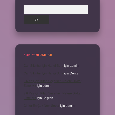
Arama
SON YORUMLAR
Can Sıkıntısı Için Hangi Sure
için
admin
Can Sıkıntısı Için Hangi Sure
için
Deniz
3 6 Yaş Için Kitap Seçerken Nelere Dikkat
Etmeliyiz
için
admin
3 6 Yaş Için Kitap Seçerken Nelere Dikkat
Etmeliyiz
için
Başkan
Cinler En Çok Neyi Sever
için
admin