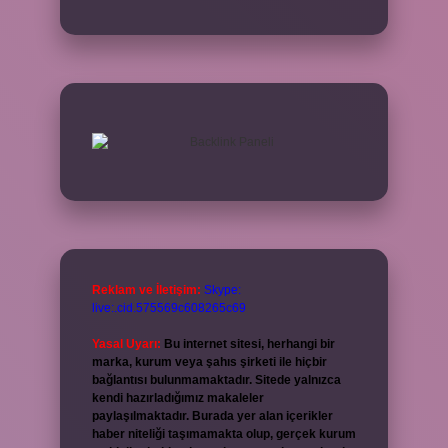
Reklam ve İletişim:
Skype:
live:.cid.575569c608265c69
Yasal Uyarı:
Bu internet sitesi, herhangi bir
marka, kurum veya şahıs şirketi ile hiçbir
bağlantısı bulunmamaktadır. Sitede yalnızca
kendi hazırladığımız makaleler
paylaşılmaktadır. Burada yer alan içerikler
haber niteliği taşımamakta olup, gerçek kurum