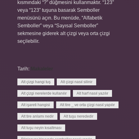
kısmındaki “?” düğmesini kullanmaktır. “123”
veya “123” tuşuna basarak Semboller
menüsünü açın. Bu menüde, “Alfabetik
Semboller” veya “Sayısal Semboller”
sekmesine giderek alt çizgi veya orta çizgi
seçilebilir.
Tarih:
Makaleler
Alt çizgi hangi tuş
Alt çizgi nasıl silinir
Alt çizgi nerelerde kullanılır
Alt harf nasıl yazılır
Alt işareti hangisi
Alt tire _ ve orta çizgi nasıl yapılır
Alt tire anlamı nedir
Alt tuşu nerededir
Alt tuşu neyin kısaltması