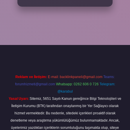
texper.xyz/
Reklam ve İletişim:
E-mail:
backlinkpaneli@gmail.com
Teams:
forumhizmeti@gmail.com
Whatsapp: 0262 606 0 726
Telegram:
@karabul
Yasal Uyarı:
Sitemiz, 5651 Sayılı Kanun gereğince Bilgi Teknolojileri ve
İletişim Kurumu (BTK) tarafından onaylanmış bir Yer Sağlayıcı olarak
hizmet vermektedir. Bu nedenle, sitedeki içerikleri proaktif olarak
denetleme veya araştırma yükümlülüğümüz bulunmamaktadır. Ancak,
üyelerimiz yazdıkları içeriklerin sorumluluğunu taşımakta olup, siteye