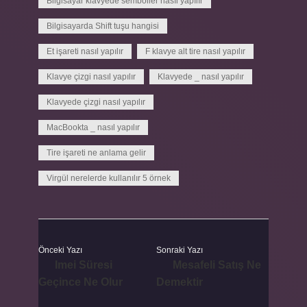
Bilgisayar klavyede semboller nasıl yapılır
Bilgisayarda Shift tuşu hangisi
Et işareti nasıl yapılır
F klavye alt tire nasıl yapılır
Klavye çizgi nasıl yapılır
Klavyede _ nasıl yapılır
Klavyede çizgi nasıl yapılır
MacBookta _ nasıl yapılır
Tire işareti ne anlama gelir
Virgül nerelerde kullanılır 5 örnek
Önceki Yazı
Sonraki Yazı
Imei Süresi
Mesafeli Satış Ne
Geçince Ne Olur
Demektir