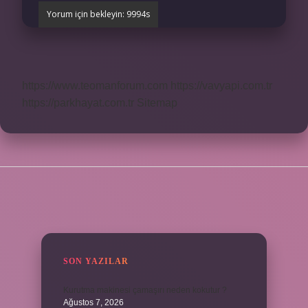
https://www.teomanforum.com
https://vavyapi.com.tr
https://parkhayat.com.tr
Sitemap
SIDEBAR
SON YAZILAR
Kurutma makinesi çamaşırı neden kokutur ?
Ağustos 7, 2026