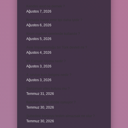
Kendini avut ne demek ?
Ağustos 7, 2026
Borsada hangi emir tipi daha iyidir ?
Ağustos 6, 2026
Krom madeni nerelerde kullanılır ?
Ağustos 5, 2026
Avar İmparatorluğu bir Türk devleti mi ?
Ağustos 4, 2026
86 Esmaül Hüsna nedir ?
Ağustos 3, 2026
4. seviye kurs belgesi nedir ?
Ağustos 3, 2026
Şanzıman vites kutusu mu ?
Temmuz 31, 2026
Batuhan hangi dizide oynuyor ?
Temmuz 30, 2026
Şubedeki kargoyu teslim almazsak ne olur ?
Temmuz 30, 2026