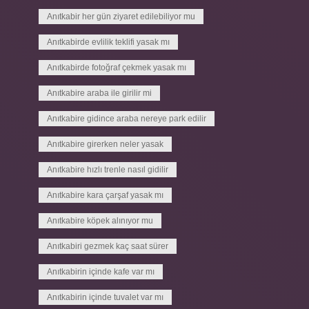
Anıtkabir her gün ziyaret edilebiliyor mu
Anıtkabirde evlilik teklifi yasak mı
Anıtkabirde fotoğraf çekmek yasak mı
Anıtkabire araba ile girilir mi
Anıtkabire gidince araba nereye park edilir
Anıtkabire girerken neler yasak
Anıtkabire hızlı trenle nasıl gidilir
Anıtkabire kara çarşaf yasak mı
Anıtkabire köpek alınıyor mu
Anıtkabiri gezmek kaç saat sürer
Anıtkabirin içinde kafe var mı
Anıtkabirin içinde tuvalet var mı