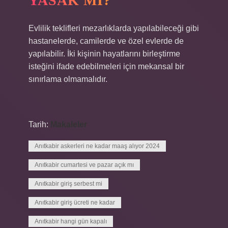
YASAK MI?
Evlilik teklifleri mezarlıklarda yapılabileceği gibi
hastanelerde, camilerde ve özel evlerde de
yapılabilir. İki kişinin hayatlarını birleştirme
isteğini ifade edebilmeleri için mekansal bir
sınırlama olmamalıdır.
Tarih:
Makaleler
Anıtkabir askerleri ne kadar maaş alıyor 2024
Anıtkabir cumartesi ve pazar açık mı
Anıtkabir giriş serbest mi
Anıtkabir giriş ücreti ne kadar
Anıtkabir hangi gün kapalı