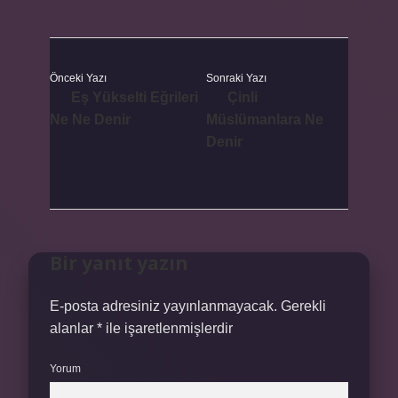
Önceki Yazı
Sonraki Yazı
Eş Yükselti Eğrileri
Çinli
Ne Ne Denir
Müslümanlara Ne
Denir
Bir yanıt yazın
E-posta adresiniz yayınlanmayacak.
Gerekli
alanlar
*
ile işaretlenmişlerdir
Yorum