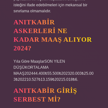
isteğini ifade edebilmeleri için mekansal bir
sınırlama olmamalıdır.
ANITKABIR
ASKERLERI NE
KADAR MAAŞ ALIYOR
2024?
Yıla Göre MaaşlarSON YILEN
DÜŞÜKORTALAMA
MAAŞ202444.400₺55.500₺202320.003₺25.00
3₺202210.527₺13.159₺20215.018₺6.
ANITKABIR GIRIŞ
SERBEST MI?