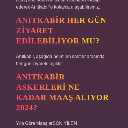
ederek Anıtkabir’e kolayca ulaşabilirsiniz.
ANITKABIR HER GÜN
ZIYARET
EDILEBILIYOR MU?
Anıtkabir, aşağıda belirtilen saatler arasında
her gün ziyarete açıktır.
ANITKABIR
ASKERLERI NE
KADAR MAAŞ ALIYOR
2024?
Yıla Göre MaaşlarSON YILEN