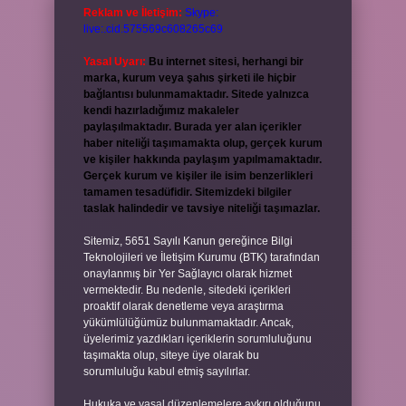
Reklam ve İletişim:
Skype:
live:.cid.575569c608265c69
Yasal Uyarı:
Bu internet sitesi, herhangi bir
marka, kurum veya şahıs şirketi ile hiçbir
bağlantısı bulunmamaktadır. Sitede yalnızca
kendi hazırladığımız makaleler
paylaşılmaktadır. Burada yer alan içerikler
haber niteliği taşımamakta olup, gerçek kurum
ve kişiler hakkında paylaşım yapılmamaktadır.
Gerçek kurum ve kişiler ile isim benzerlikleri
tamamen tesadüfidir. Sitemizdeki bilgiler
taslak halindedir ve tavsiye niteliği taşımazlar.
Sitemiz, 5651 Sayılı Kanun gereğince Bilgi
Teknolojileri ve İletişim Kurumu (BTK) tarafından
onaylanmış bir Yer Sağlayıcı olarak hizmet
vermektedir. Bu nedenle, sitedeki içerikleri
proaktif olarak denetleme veya araştırma
yükümlülüğümüz bulunmamaktadır. Ancak,
üyelerimiz yazdıkları içeriklerin sorumluluğunu
taşımakta olup, siteye üye olarak bu
sorumluluğu kabul etmiş sayılırlar.
Hukuka ve yasal düzenlemelere aykırı olduğunu