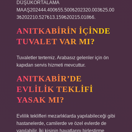
DÜŞÜKORTALAMA
MAAŞ202444.400₺55.500₺202320.003₺25.00
3₺202210.527₺13.159₺20215.018₺6.
ANITKABIRIN IÇINDE
TUVALET VAR MI?
Tuvaletler tertemiz. Arabasız gelenler için ön
kapıdan servis hizmeti mevcuttur.
ANITKABIR’DE
EVLILIK TEKLIFI
YASAK MI?
Evlilik teklifleri mezarlıklarda yapılabileceği gibi
hastanelerde, camilerde ve özel evlerde de
yapılabilir. İki kişinin hayatlarını birleştirme