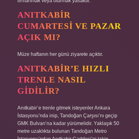
tırmanmak veya oturmak yasaktır.
ANITKABIR
CUMARTESI VE PAZAR
AÇIK MI?
Müze haftanın her günü ziyarete açıktır.
ANITKABIR’E HIZLI
TRENLE NASIL
GIDILIR?
Anıtkabir’e trenle gitmek isteyenler Ankara
İstasyonu’nda inip, Tandoğan Çarşısı’nı geçip
GMK Bulvarı’na kadar yürümelidir. Yaklaşık 50
metre uzaklıkta bulunan Tandoğan Metro
İstasyonu’ndan Anıtkabir Caddesi’ni takip