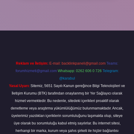
w.betexper.xyz/
Reklam ve İletişim:
E-mail:
backlinkpaneli@gmail.com
Teams:
forumhizmeti@gmail.com
Whatsapp: 0262 606 0 726
Telegram:
@karabul
Yasal Uyarı:
Sitemiz, 5651 Sayılı Kanun gereğince Bilgi Teknolojileri ve
İletişim Kurumu (BTK) tarafından onaylanmış bir Yer Sağlayıcı olarak
hizmet vermektedir. Bu nedenle, sitedeki içerikleri proaktif olarak
denetleme veya araştırma yükümlülüğümüz bulunmamaktadır. Ancak,
üyelerimiz yazdıkları içeriklerin sorumluluğunu taşımakta olup, siteye
üye olarak bu sorumluluğu kabul etmiş sayılırlar. Bu internet sitesi,
herhangi bir marka, kurum veya şahıs şirketi ile hiçbir bağlantısı