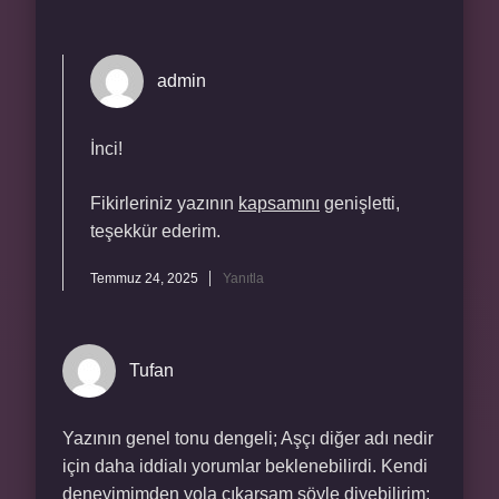
admin
İnci!
Fikirleriniz yazının
kapsamını
genişletti,
teşekkür ederim.
Temmuz 24, 2025
Yanıtla
Tufan
Yazının genel tonu dengeli; Aşçı diğer adı nedir
için daha iddialı yorumlar beklenebilirdi. Kendi
deneyimimden yola çıkarsam şöyle diyebilirim: