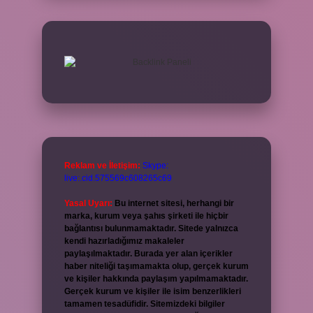
Reklam ve İletişim:
Skype:
live:.cid.575569c608265c69
Yasal Uyarı:
Bu internet sitesi, herhangi bir
marka, kurum veya şahıs şirketi ile hiçbir
bağlantısı bulunmamaktadır. Sitede yalnızca
kendi hazırladığımız makaleler
paylaşılmaktadır. Burada yer alan içerikler
haber niteliği taşımamakta olup, gerçek kurum
ve kişiler hakkında paylaşım yapılmamaktadır.
Gerçek kurum ve kişiler ile isim benzerlikleri
tamamen tesadüfidir. Sitemizdeki bilgiler