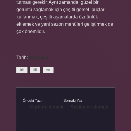
tutması gerekir. Aynı zamanda, güzel bir
görüntü sağlamak için çeşitli görsel ipuçları
kullanmak, çeşitli aşamalarda özgünlük
eklemek ve yeni sezon menüleri geliştirmek de
çok önemlidir.
Tarih:
Makaleler
bir
itli
ve
Önceki Yazı
Sonraki Yazı
Cartt ne demek
Şakika ne demek