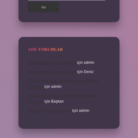
SON YORUMLAR
Can Sıkıntısı Için Hangi Sure
için
admin
Can Sıkıntısı Için Hangi Sure
için
Deniz
3 6 Yaş Için Kitap Seçerken Nelere Dikkat
Etmeliyiz
için
admin
3 6 Yaş Için Kitap Seçerken Nelere Dikkat
Etmeliyiz
için
Başkan
Cinler En Çok Neyi Sever
için
admin