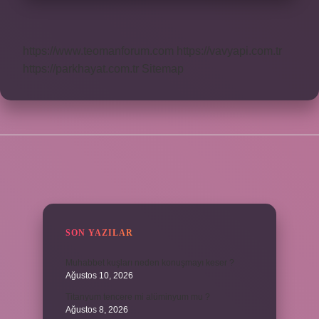
https://www.teomanforum.com
https://vavyapi.com.tr
https://parkhayat.com.tr
Sitemap
SIDEBAR
SON YAZILAR
Muhabbet kuşları neden konuşmayı keser ?
Ağustos 10, 2026
Titanyum tencere mi alüminyum mu ?
Ağustos 8, 2026