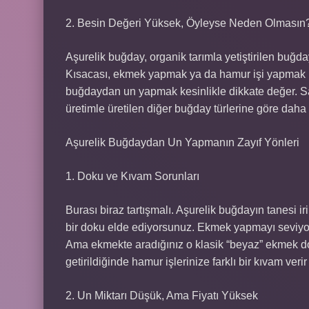
2. Besin Değeri Yüksek, Öyleyse Neden Olmasın
Aşurelik buğday, organik tarımla yetiştirilen buğday
Kısacası, ekmek yapmak ya da hamur işi yapmak içi
buğdaydan un yapmak kesinlikle dikkate değer. Sağ
üretimle üretilen diğer buğday türlerine göre daha a
Aşurelik Buğdaydan Un Yapmanın Zayıf Yönleri
1. Doku ve Kıvam Sorunları
Burası biraz tartışmalı. Aşurelik buğdayın tanesi i
bir doku elde ediyorsunuz. Ekmek yapmayı seviyorsan
Ama ekmekte aradığınız o klasik “beyaz” ekmek d
getirildiğinde hamur işlerinize farklı bir kıvam ver
2. Un Miktarı Düşük, Ama Fiyatı Yüksek