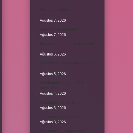
Kurutma makinesi çamaşırı neden
kokutur ?
Ağustos 7, 2026
Kendini avut ne demek ?
Ağustos 7, 2026
Borsada hangi emir tipi daha iyidir
?
Ağustos 6, 2026
Krom madeni nerelerde kullanılır
?
Ağustos 5, 2026
Avar İmparatorluğu bir Türk
devleti mi ?
Ağustos 4, 2026
86 Esmaül Hüsna nedir ?
Ağustos 3, 2026
4. seviye kurs belgesi nedir ?
Ağustos 3, 2026
Şanzıman vites kutusu mu ?