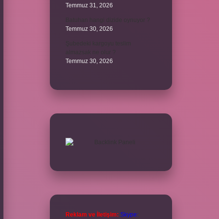
Temmuz 31, 2026
Batuhan hangi dizide oynuyor ?
Temmuz 30, 2026
Şubedeki kargoyu teslim
almazsak ne olur ?
Temmuz 30, 2026
Reklam ve İletişim:
Skype: