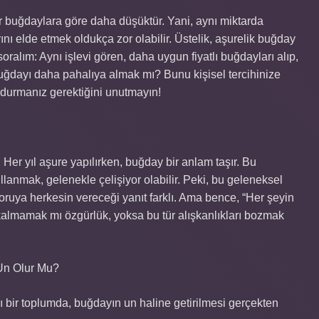
r buğdaylara göre daha düşüktür. Yani, aynı miktarda
nı elde etmek oldukça zor olabilir. Üstelik, aşurelik buğday
oralım: Aynı işlevi gören, daha uygun fiyatlı buğdayları alıp,
uğdayı daha pahalıya almak mı? Bunu kişisel tercihinize
durmanız gerektiğini unutmayın!
 Her yıl aşure yapılırken, buğday bir anlam taşır. Bu
lanmak, gelenekle çelişiyor olabilir. Peki, bu geleneksel
ruya herkesin vereceği yanıt farklı. Ama bence, “Her şeyin
kalmamak mı özgürlük, yoksa bu tür alışkanlıkları bozmak
 Un Olur Mu?
ı bir toplumda, buğdayın un haline getirilmesi gerçekten