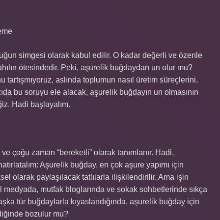
leme
uğun simgesi olarak kabul edilir. O kadar değerli ve özenle
r tahılın ötesindedir. Peki, aşurelik buğdaydan un olur mu?
tartışmıyoruz, aslında toplumun nasıl üretim süreçlerini,
da bu soruyu ele alacak, aşurelik buğdayın un olmasının
ğiz. Hadi başlayalım.
r ve çoğu zaman “bereketli” olarak tanımlanır. Hadi,
ırlatalım: Aşurelik buğday, en çok aşure yapımı için
sel olarak paylaşılacak tatlılarla ilişkilendirilir. Ama işin
yal medyada, mutfak bloglarında ve sokak sohbetlerinde sıkça
aşka tür buğdaylarla kıyaslandığında, aşurelik buğday için
ldiğinde bozulur mu?