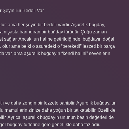
 Şeyin Bir Bedeli Var.
r, ama her şeyin bir bedeli vardır. Aşurelik buğday,
azla nişasta barındıran bir buğday türüdür. Çoğu zaman
t sağlar. Ancak, un haline getirildiğinde, buğdayın doğal
et, olur ama belki o aşuredeki o “bereketli” lezzeti bir parça
a var, ama aşurelik buğdayın “kendi halini” sevenlerin
lı ve daha zengin bir lezzete sahiptir. Aşurelik buğday, un
lu mamullerinizinize daha yoğun bir tat katabilir. Özellikle
ir. Ayrıca, aşurelik buğdayın ununun besin değerleri de
iğer buğday türlerine göre genellikle daha fazladır.