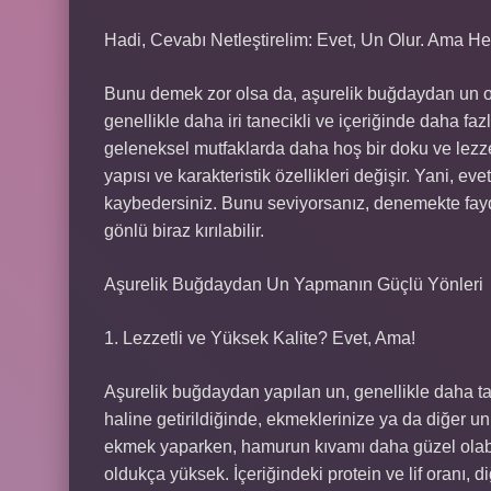
Hadi, Cevabı Netleştirelim: Evet, Un Olur. Ama Her
Bunu demek zor olsa da, aşurelik buğdaydan un olu
genellikle daha iri tanecikli ve içeriğinde daha f
geleneksel mutfaklarda daha hoş bir doku ve lezze
yapısı ve karakteristik özellikleri değişir. Yani, ev
kaybedersiniz. Bunu seviyorsanız, denemekte fayd
gönlü biraz kırılabilir.
Aşurelik Buğdaydan Un Yapmanın Güçlü Yönleri
1. Lezzetli ve Yüksek Kalite? Evet, Ama!
Aşurelik buğdaydan yapılan un, genellikle daha tat
haline getirildiğinde, ekmeklerinize ya da diğer un
ekmek yaparken, hamurun kıvamı daha güzel olabil
oldukça yüksek. İçeriğindeki protein ve lif oranı, d