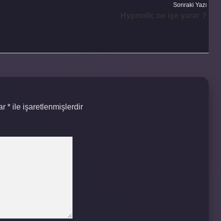
Sonraki Yazı
Hypnotic ne işe yarar ?
lar
*
ile işaretlenmişlerdir