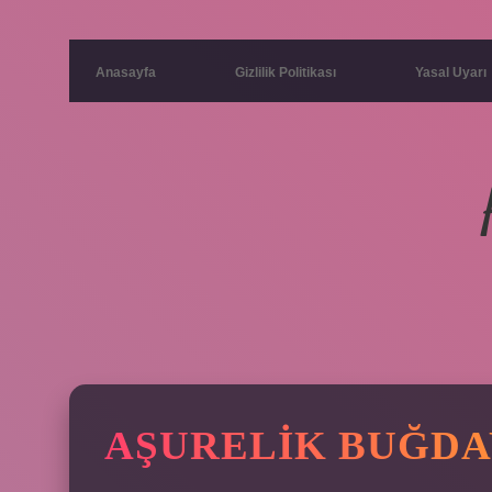
Anasayfa
Gizlilik Politikası
Yasal Uyarı
AŞURELIK BUĞDA