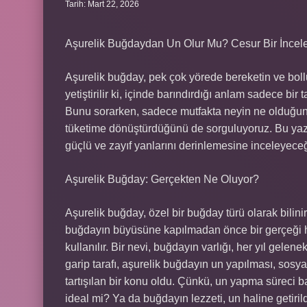
Tarih: Mart 22, 2026
Aşurelik Buğdaydan Un Olur Mu? Cesur Bir İnce
Aşurelik buğday, pek çok yörede bereketin ve boll
yetiştirilir ki, içinde barındırdığı anlam sadece bi
Bunu sorarken, sadece mutfakta neyin ne olduğunu 
tüketime dönüştürdüğünü de sorguluyoruz. Bu yazı
güçlü ve zayıf yanlarını derinlemesine inceleyece
Aşurelik Buğday: Gerçekten Ne Oluyor?
Aşurelik buğday, özel bir buğday türü olarak bilini
buğdayın büyüsüne kapılmadan önce bir gerçeği hat
kullanılır. Bir nevi, buğdayın varlığı, her yıl gelenek
garip tarafı, aşurelik buğdayın un yapılması, sos
tartışılan bir konu oldu. Çünkü, un yapma süreci b
ideal mi? Ya da buğdayın lezzeti, un haline getiri