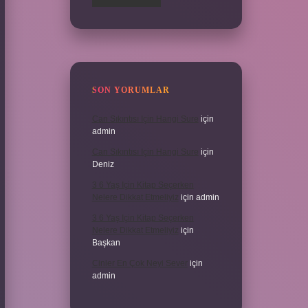
SON YORUMLAR
Can Sıkıntısı Için Hangi Sure
için
admin
Can Sıkıntısı Için Hangi Sure
için
Deniz
3 6 Yaş Için Kitap Seçerken
Nelere Dikkat Etmeliyiz
için
admin
3 6 Yaş Için Kitap Seçerken
Nelere Dikkat Etmeliyiz
için
Başkan
Cinler En Çok Neyi Sever
için
admin