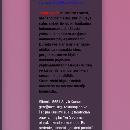
live:.cid.575569c608265c69
Yasal Uyarı:
Bu internet sitesi,
herhangi bir marka, kurum veya
şahıs şirketi ile hiçbir bağlantısı
bulunmamaktadır. Sitede
yalnızca kendi hazırladığımız
makaleler paylaşılmaktadır.
Burada yer alan içerikler haber
niteliği taşımamakta olup,
gerçek kurum ve kişiler
hakkında paylaşım
yapılmamaktadır. Gerçek kurum
ve kişiler ile isim benzerlikleri
tamamen tesadüfidir.
Sitemizdeki bilgiler taslak
halindedir ve tavsiye niteliği
taşımazlar.
Sitemiz, 5651 Sayılı Kanun
gereğince Bilgi Teknolojileri ve
İletişim Kurumu (BTK) tarafından
onaylanmış bir Yer Sağlayıcı
olarak hizmet vermektedir. Bu
nedenle, sitedeki içerikleri proaktif