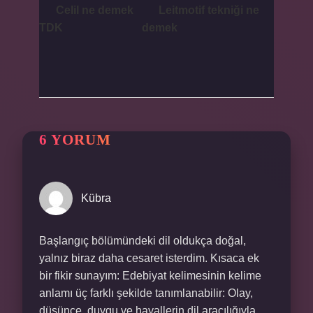
Celil ne demek
Leitmotif tekniği ne
TDK
demek
6 YORUM
Kübra
Başlangıç bölümündeki dil oldukça doğal,
yalnız biraz daha cesaret isterdim. Kısaca ek
bir fikir sunayım: Edebiyat kelimesinin kelime
anlamı üç farklı şekilde tanımlanabilir: Olay,
düşünce, duygu ve hayallerin dil aracılığıyla