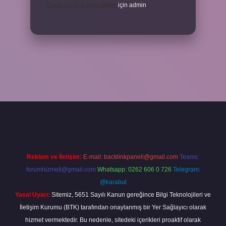
Cinler En Çok Neyi Sever
için
admin
betexper.xyz/
Reklam ve İletişim:
E-mail:
backlinkpaneli@gmail.com
Teams:
forumhizmeti@gmail.com
Whatsapp: 0262 606 0 726
Telegram:
@karabul
Yasal Uyarı:
Sitemiz, 5651 Sayılı Kanun gereğince Bilgi Teknolojileri ve
İletişim Kurumu (BTK) tarafından onaylanmış bir Yer Sağlayıcı olarak
hizmet vermektedir. Bu nedenle, sitedeki içerikleri proaktif olarak