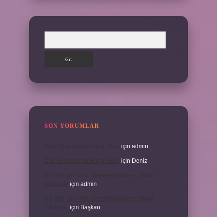
Arama
SON YORUMLAR
Can Sıkıntısı Için Hangi Sure
için
admin
Can Sıkıntısı Için Hangi Sure
için
Deniz
3 6 Yaş Için Kitap Seçerken Nelere Dikkat
Etmeliyiz
için
admin
3 6 Yaş Için Kitap Seçerken Nelere Dikkat
Etmeliyiz
için
Başkan