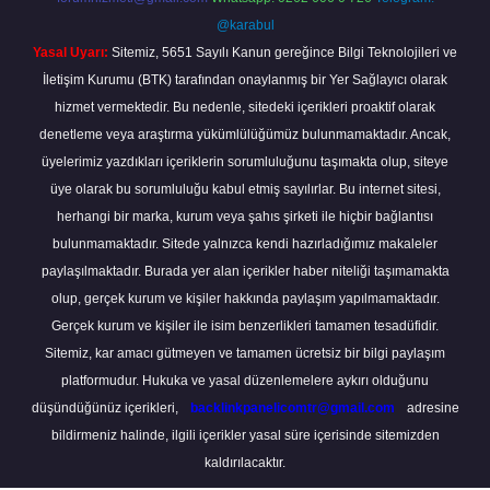
@karabul
Yasal Uyarı:
Sitemiz, 5651 Sayılı Kanun gereğince Bilgi Teknolojileri ve
İletişim Kurumu (BTK) tarafından onaylanmış bir Yer Sağlayıcı olarak
hizmet vermektedir. Bu nedenle, sitedeki içerikleri proaktif olarak
denetleme veya araştırma yükümlülüğümüz bulunmamaktadır. Ancak,
üyelerimiz yazdıkları içeriklerin sorumluluğunu taşımakta olup, siteye
üye olarak bu sorumluluğu kabul etmiş sayılırlar. Bu internet sitesi,
herhangi bir marka, kurum veya şahıs şirketi ile hiçbir bağlantısı
bulunmamaktadır. Sitede yalnızca kendi hazırladığımız makaleler
paylaşılmaktadır. Burada yer alan içerikler haber niteliği taşımamakta
olup, gerçek kurum ve kişiler hakkında paylaşım yapılmamaktadır.
Gerçek kurum ve kişiler ile isim benzerlikleri tamamen tesadüfidir.
Sitemiz, kar amacı gütmeyen ve tamamen ücretsiz bir bilgi paylaşım
platformudur. Hukuka ve yasal düzenlemelere aykırı olduğunu
düşündüğünüz içerikleri,
backlinkpanelicomtr@gmail.com
adresine
bildirmeniz halinde, ilgili içerikler yasal süre içerisinde sitemizden
kaldırılacaktır.