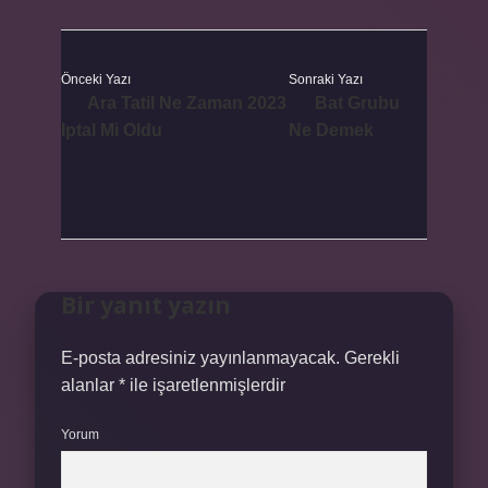
Önceki Yazı
Sonraki Yazı
Ara Tatil Ne Zaman 2023
Bat Grubu
Iptal Mi Oldu
Ne Demek
Bir yanıt yazın
E-posta adresiniz yayınlanmayacak.
Gerekli
alanlar
*
ile işaretlenmişlerdir
Yorum