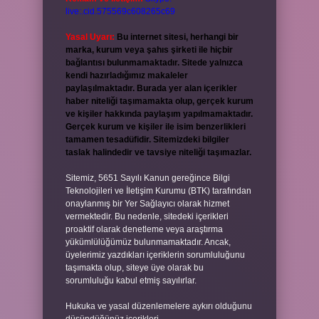
live:.cid.575569c608265c69
Yasal Uyarı:
Bu internet sitesi, herhangi bir
marka, kurum veya şahıs şirketi ile hiçbir
bağlantısı bulunmamaktadır. Sitede yalnızca
kendi hazırladığımız makaleler
paylaşılmaktadır. Burada yer alan içerikler
haber niteliği taşımamakta olup, gerçek kurum
ve kişiler hakkında paylaşım yapılmamaktadır.
Gerçek kurum ve kişiler ile isim benzerlikleri
tamamen tesadüfidir. Sitemizdeki bilgiler
taslak halindedir ve tavsiye niteliği taşımazlar.
Sitemiz, 5651 Sayılı Kanun gereğince Bilgi
Teknolojileri ve İletişim Kurumu (BTK) tarafından
onaylanmış bir Yer Sağlayıcı olarak hizmet
vermektedir. Bu nedenle, sitedeki içerikleri
proaktif olarak denetleme veya araştırma
yükümlülüğümüz bulunmamaktadır. Ancak,
üyelerimiz yazdıkları içeriklerin sorumluluğunu
taşımakta olup, siteye üye olarak bu
sorumluluğu kabul etmiş sayılırlar.
Hukuka ve yasal düzenlemelere aykırı olduğunu