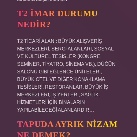
T2 IMAR DURUMU
NEDIR?
T2 TİCARİ ALANI: BÜYÜK ALIŞVERİŞ
MERKEZLERİ, SERGİ ALANLARI, SOSYAL
VE KÜLTÜREL TESİSLER (KONGRE,
SEMİNER, TİYATRO, SİNEMA VB.), DÜĞÜN
SALONU GİBİ EĞLENCE ÜNİTELERİ,
BÜYÜK OTEL VE ​​DİĞER KONAKLAMA
TESİSLERİ, RESTORANLAR, BÜYÜK İŞ
MERKEZLERİ, İŞ YERLERİ, SAĞLIK
HİZMETLERİ İÇİN BİNALARIN
YAPILABİLECEĞİ ALANLARDIR…
TAPUDA AYRIK NIZAM
NE DEMEK?