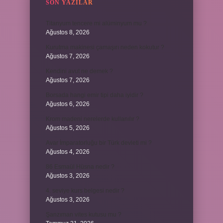
SON YAZILAR
Titanyum tencere mi alüminyum mu ?
Ağustos 8, 2026
Kurutma makinesi çamaşırı neden kokutur ?
Ağustos 7, 2026
Kendini avut ne demek ?
Ağustos 7, 2026
Borsada hangi emir tipi daha iyidir ?
Ağustos 6, 2026
Krom madeni nerelerde kullanılır ?
Ağustos 5, 2026
Avar İmparatorluğu bir Türk devleti mi ?
Ağustos 4, 2026
86 Esmaül Hüsna nedir ?
Ağustos 3, 2026
4. seviye kurs belgesi nedir ?
Ağustos 3, 2026
Şanzıman vites kutusu mu ?