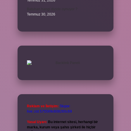
Temmuz 31, 2026
Batuhan hangi dizide oynuyor ?
Temmuz 30, 2026
Reklam ve İletişim:
Skype:
live:.cid.575569c608265c69
Yasal Uyarı:
Bu internet sitesi, herhangi bir
marka, kurum veya şahıs şirketi ile hiçbir