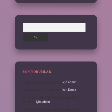
Arama
SON YORUMLAR
Can Sıkıntısı Için Hangi Sure
için
admin
Can Sıkıntısı Için Hangi Sure
için
Deniz
3 6 Yaş Için Kitap Seçerken Nelere Dikkat
Etmeliyiz
için
admin
3 6 Yaş Için Kitap Seçerken Nelere Dikkat