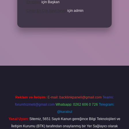
Etmeliyiz
için
Başkan
Cinler En Çok Neyi Sever
için
admin
xper.xyz/
Reklam ve İletişim:
E-mail:
backlinkpaneli@gmail.com
Teams:
forumhizmeti@gmail.com
Whatsapp: 0262 606 0 726
Telegram:
@karabul
Yasal Uyarı:
Sitemiz, 5651 Sayılı Kanun gereğince Bilgi Teknolojileri ve
İletişim Kurumu (BTK) tarafından onaylanmış bir Yer Sağlayıcı olarak