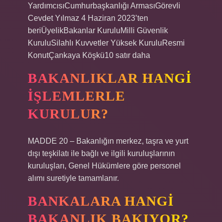
YardımcısıCumhurbaşkanlığı ArmasıGörevli
Cevdet Yılmaz 4 Haziran 2023’ten
beriÜyelikBakanlar KuruluMilli Güvenlik
KuruluSilahlı Kuvvetler Yüksek KuruluResmi
KonutÇankaya Köşkü10 satır daha
BAKANLIKLAR HANGI
IŞLEMLERLE
KURULUR?
MADDE 20 – Bakanlığın merkez, taşra ve yurt
dışı teşkilatı ile bağlı ve ilgili kuruluşlarının
kuruluşları, Genel Hükümlere göre personel
alımı suretiyle tamamlanır.
BANKALARA HANGI
BAKANLIK BAKIYOR?