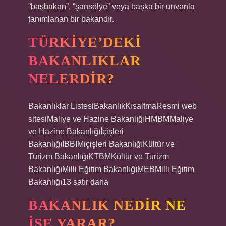
“başbakan”, “şansölye” veya başka bir unvanla
tanımlanan bir bakandır.
TÜRKIYE’DEKI
BAKANLIKLAR
NELERDIR?
Bakanlıklar ListesiBakanlıkKısaltmaResmi web
sitesiMaliye ve Hazine BakanlığıHMBMMaliye
ve Hazine Bakanlığıİçişleri
BakanlığıIBBIMiçişleri BakanlığıKültür ve
Turizm BakanlığıKTBMKültür ve Turizm
BakanlığıMilli Eğitim BakanlığıMEBMilli Eğitim
Bakanlığı13 satır daha
BAKANLIK NEDIR NE
IŞE YARAR?