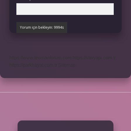
https://www.teomanforum.com
https://vavyapi.com.tr
https://parkhayat.com.tr
Sitemap
SIDEBAR