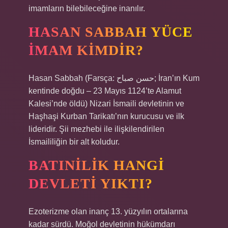
imamların bilebileceğine inanılır.
HASAN SABBAH YÜCE
İMAM KIMDIR?
Hasan Sabbah (Farsça: حسن صباح; İran’ın Kum
kentinde doğdu – 23 Mayıs 1124’te Alamut
Kalesi’nde öldü) Nizari İsmaili devletinin ve
Haşhaşi Kurban Tarikatı’nın kurucusu ve ilk
lideridir. Şii mezhebi ile ilişkilendirilen
İsmaililiğin bir alt koludur.
BATINILIK HANGI
DEVLETI YIKTI?
Ezoterizme olan inanç 13. yüzyılın ortalarına
kadar sürdü. Moğol devletinin hükümdarı