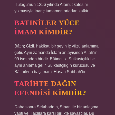
Hülagü’nün 1256 yılında Alamut kalesini
yıkmasıyla inanç tamamen ortadan kalktı.
BATINILER YÜCE
İMAM KIMDIR?
Bâtın; Gizli, hakikat, bir şeyin iç yüzü anlamına
gelir. Aynı zamanda İslam anlayışında Allah’ın
99 isminden biridir. Bâtıncılık, Suikastçılık ile
aynı anlama gelir. Suikastçılığın kurucusu ve
Bâtınîlerin baş imamı Hasan Sabbah’tır.
TARIHTE DAĞIN
EFENDISI KIMDIR?
Daha sonra Selahaddin, Sinan ile bir anlaşma
yaptı ve Haçlılara karşı birlikte savaştılar. Bu