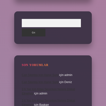
Arama
SON YORUMLAR
Can Sıkıntısı Için Hangi Sure
için
admin
Can Sıkıntısı Için Hangi Sure
için
Deniz
3 6 Yaş Için Kitap Seçerken Nelere Dikkat
Etmeliyiz
için
admin
3 6 Yaş Için Kitap Seçerken Nelere Dikkat
Etmeliyiz
için
Başkan