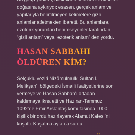
doğasına aykırıydı; esasen, gerçek anlam ve
yapılarıyla belirtilmeyen kelimelere gizli
anlamlar atfetmekten ibaretti. Bu anlamlara,
ezoterik yorumları benimseyenler tarafından
“gizli anlam” veya “ezoterik anlam” deniyordu.
HASAN SABBAHI
ÖLDÜREN KIM?
Selçuklu veziri Nizâmülmülk, Sultan I.
Melikşah’ı bölgedeki İsmaili faaliyetlerine son
vermeye ve Hasan Sabbah’ı ortadan
kaldırmaya ikna etti ve Haziran-Temmuz
1092’de Emir Arslantaş komutasında 1000
kişilik bir ordu hazırlayarak Alamut Kalesi’ni
kuşattı. Kuşatma aylarca sürdü.