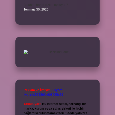
Batuhan hangi dizide oynuyor ?
Temmuz 30, 2026
Reklam ve İletişim:
Skype:
live:.cid.575569c608265c69
Yasal Uyarı:
Bu internet sitesi, herhangi bir
marka, kurum veya şahıs şirketi ile hiçbir
bağlantısı bulunmamaktadır. Sitede yalnızca