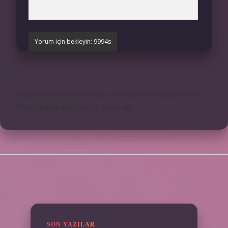
https://www.teomanforum.com
https://vavyapi.com.tr
https://parkhayat.com.tr
Sitemap
SIDEBAR
SON YAZILAR