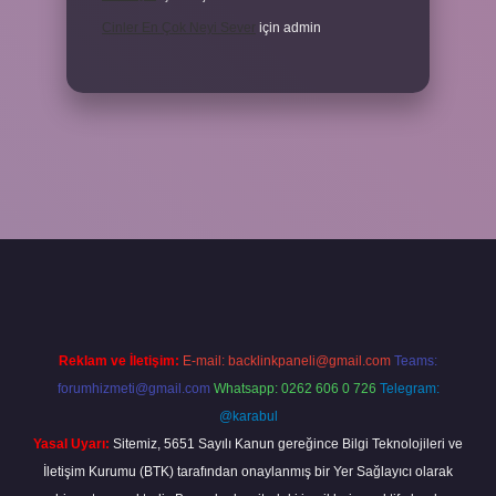
Cinler En Çok Neyi Sever
için
admin
xper.xyz/
Reklam ve İletişim:
E-mail:
backlinkpaneli@gmail.com
Teams:
forumhizmeti@gmail.com
Whatsapp: 0262 606 0 726
Telegram:
@karabul
Yasal Uyarı:
Sitemiz, 5651 Sayılı Kanun gereğince Bilgi Teknolojileri ve
İletişim Kurumu (BTK) tarafından onaylanmış bir Yer Sağlayıcı olarak