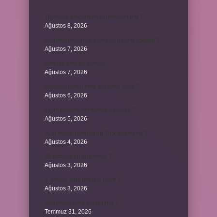
Titanyum tencere mi alüminyum mu ?
Ağustos 8, 2026
Kurutma makinesi çamaşırı neden kokutur ?
Ağustos 7, 2026
Kendini avut ne demek ?
Ağustos 7, 2026
Borsada hangi emir tipi daha iyidir ?
Ağustos 6, 2026
Krom madeni nerelerde kullanılır ?
Ağustos 5, 2026
Avar İmparatorluğu bir Türk devleti mi ?
Ağustos 4, 2026
86 Esmaül Hüsna nedir ?
Ağustos 3, 2026
4. seviye kurs belgesi nedir ?
Ağustos 3, 2026
Şanzıman vites kutusu mu ?
Temmuz 31, 2026