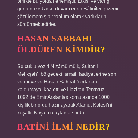
birlikte bu yolda ilerlemiştir. Etkisi ve varlığı
günümüze kadar devam eden Bâtınîler, gizemi
çözülememiş bir toplum olarak varlıklarını
sürdürmektedirler.
HASAN SABBAHI
ÖLDÜREN KIMDIR?
Selçuklu veziri Nizâmülmülk, Sultan I.
Melikşah’ı bölgedeki İsmaili faaliyetlerine son
vermeye ve Hasan Sabbah’ı ortadan
kaldırmaya ikna etti ve Haziran-Temmuz
1092’de Emir Arslantaş komutasında 1000
kişilik bir ordu hazırlayarak Alamut Kalesi’ni
kuşattı. Kuşatma aylarca sürdü.
BATINI ILMI NEDIR?