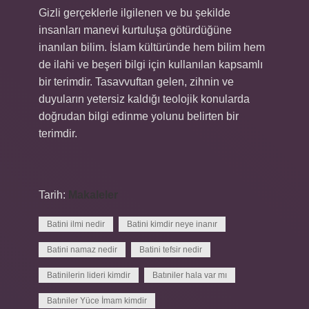
Gizli gerçeklerle ilgilenen ve bu şekilde
insanları manevi kurtuluşa götürdüğüne
inanılan bilim. İslam kültüründe hem bilim hem
de ilahi ve beşeri bilgi için kullanılan kapsamlı
bir terimdir. Tasavvuftan gelen, zihnin ve
duyuların yetersiz kaldığı teolojik konularda
doğrudan bilgi edinme yolunu belirten bir
terimdir.
Tarih:
Makaleler
Batini ilmi nedir
Batini kimdir neye inanır
Batini namaz nedir
Batini tefsir nedir
Batinilerin lideri kimdir
Batıniler hala var mı
Batıniler Yüce İmam kimdir