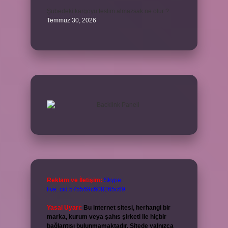
Şubedeki kargoyu teslim almazsak ne olur ?
Temmuz 30, 2026
Reklam ve İletişim:
Skype:
live:.cid.575569c608265c69
Yasal Uyarı:
Bu internet sitesi, herhangi bir
marka, kurum veya şahıs şirketi ile hiçbir
bağlantısı bulunmamaktadır. Sitede yalnızca