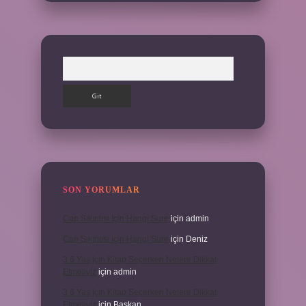
Arama
SON YORUMLAR
Can Sıkıntısı Için Hangi Sure
için
admin
Can Sıkıntısı Için Hangi Sure
için
Deniz
3 6 Yaş Için Kitap Seçerken Nelere Dikkat
Etmeliyiz
için
admin
3 6 Yaş Için Kitap Seçerken Nelere Dikkat
Etmeliyiz
için
Başkan