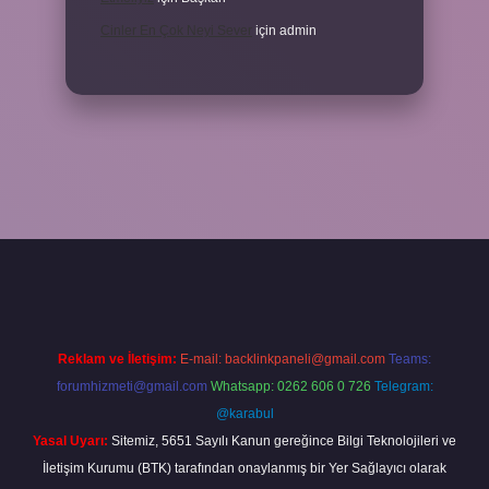
Cinler En Çok Neyi Sever
için
admin
exper.xyz/
Reklam ve İletişim:
E-mail:
backlinkpaneli@gmail.com
Teams:
forumhizmeti@gmail.com
Whatsapp: 0262 606 0 726
Telegram:
@karabul
Yasal Uyarı:
Sitemiz, 5651 Sayılı Kanun gereğince Bilgi Teknolojileri ve
İletişim Kurumu (BTK) tarafından onaylanmış bir Yer Sağlayıcı olarak