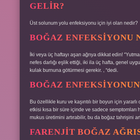
GELIR?
Üst solunum yolu enfeksiyonu için iyi olan nedir?
BOĞAZ ENFEKSIYONU 
İki veya üç haftayı aşan ağrıya dikkat edin! “Yutma
nefes darlığı eşlik ettiği, iki ila üç hafta, genel u
kulak burnuna götürmesi gerekir. , “dedi.
BOĞAZ ENFEKSIYONUNA
Bu özellikle kuru ve kaşıntılı bir boyun için yararlı
etkisi kısa bir süre içinde ve sadece semptomları ha
mukus üretimini artırabilir, bu da boğaz tahrişini artı
FARENJIT BOĞAZ AĞRIS