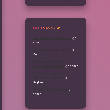
SON YORUMLAR
Can Sıkıntısı Için Hangi Sure
için
admin
Can Sıkıntısı Için Hangi Sure
için
Deniz
3 6 Yaş Için Kitap Seçerken
Nelere Dikkat Etmeliyiz
için
admin
3 6 Yaş Için Kitap Seçerken
Nelere Dikkat Etmeliyiz
için
Başkan
Cinler En Çok Neyi Sever
için
admin