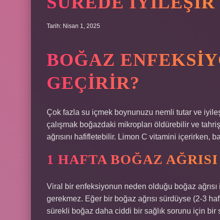
SÜREDE IYILEŞIR
Tarih: Nisan 1, 2025
BOĞAZ ENFEKSIY
GEÇIRIR?
Çok fazla su içmek boynunuzu nemli tutar ve iyileşmey
çalışmak boğazdaki mikropları öldürebilir ve tahri
ağrısını hafifletebilir. Limon C vitamini içerirken, ba
1 HAFTA BOĞAZ AĞRIS
Viral bir enfeksiyonun neden olduğu boğaz ağrısı ile
gerekmez. Eğer bir boğaz ağrısı sürdüyse (2-3 haf
sürekli boğaz daha ciddi bir sağlık sorunu için bir