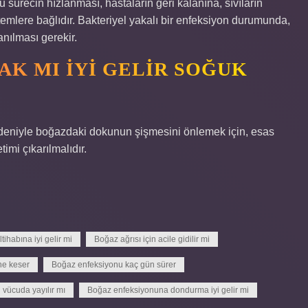
u sürecin hızlanması, hastaların geri kalanına, sıvıların
emlere bağlıdır. Bakteriyel yakalı bir enfeksiyon durumunda,
anılması gerekir.
AK MI IYI GELIR SOĞUK
edeniyle boğazdaki dokunun şişmesini önlemek için, esas
timi çıkarılmalıdır.
ihabına iyi gelir mi
Boğaz ağrısı için acile gidilir mi
ne keser
Boğaz enfeksiyonu kaç gün sürer
vücuda yayılır mı
Boğaz enfeksiyonuna dondurma iyi gelir mi