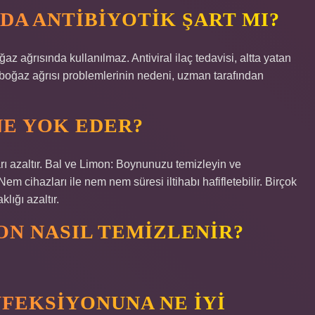
A ANTIBIYOTIK ŞART MI?
z ağrısında kullanılmaz. Antiviral ilaç tedavisi, altta yatan
ğı boğaz ağrısı problemlerinin nedeni, uzman tarafından
NE YOK EDER?
arı azaltır. Bal ve Limon: Boynunuzu temizleyin ve
em cihazları ile nem nem süresi iltihabı hafifletebilir. Birçok
lığı azaltır.
N NASIL TEMIZLENIR?
FEKSIYONUNA NE IYI