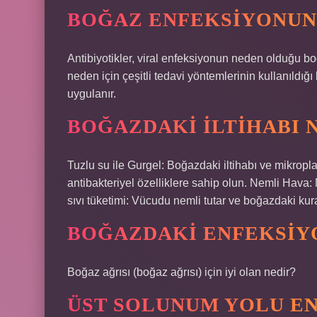
BOĞAZ ENFEKSIYONUND
Antibiyotikler, viral enfeksiyonun neden olduğu boğa
neden için çeşitli tedavi yöntemlerinin kullanıldı
uygulanır.
BOĞAZDAKI ILTIHABI 
Tuzlu su ile Gurgel: Boğazdaki iltihabı ve mikropl
antibakteriyel özelliklere sahip olun. Nemli Hava: N
sıvı tüketimi: Vücudu nemli tutar ve boğazdaki kurak
BOĞAZDAKI ENFEKSIYO
Boğaz ağrısı (boğaz ağrısı) için iyi olan nedir?
ÜST SOLUNUM YOLU EN