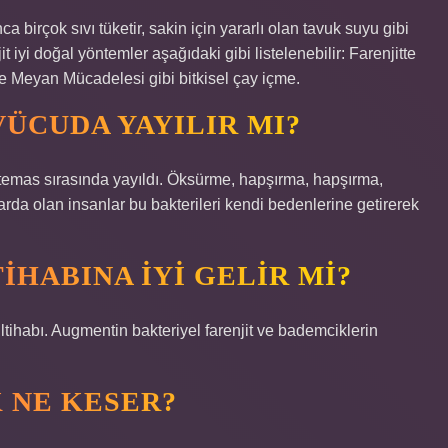
birçok sıvı tüketir, sakin için yararlı olan tavuk suyu gibi
it iyi doğal yöntemler aşağıdaki gibi listelenebilir: Farenjitte
 Meyan Mücadelesi gibi bitkisel çay içme.
ÜCUDA YAYILIR MI?
ın temas sırasında yayıldı. Öksürme, hapşırma, hapşırma,
larda olan insanlar bu bakterileri kendi bedenlerine getirerek
HABINA IYI GELIR MI?
ltihabı. Augmentin bakteriyel farenjit ve bademciklerin
K NE KESER?