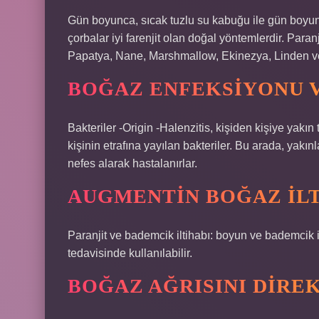
Gün boyunca, sıcak tuzlu su kabuğu ile gün boyunca 
çorbalar iyi farenjit olan doğal yöntemlerdir. Paranj
Papatya, Nane, Marshmallow, Ekinezya, Linden ve
BOĞAZ ENFEKSIYONU V
Bakteriler -Origin -Halenzitis, kişiden kişiye yak
kişinin etrafına yayılan bakteriler. Bu arada, yakın
nefes alarak hastalanırlar.
AUGMENTIN BOĞAZ ILTI
Paranjit ve bademcik iltihabı: boyun ve bademcik i
tedavisinde kullanılabilir.
BOĞAZ AĞRISINI DIRE