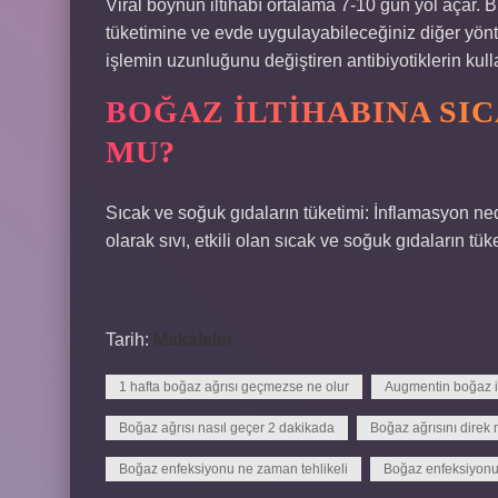
Viral boynun iltihabı ortalama 7-10 gün yol açar. B
tüketimine ve evde uygulayabileceğiniz diğer yönt
işlemin uzunluğunu değiştiren antibiyotiklerin kull
BOĞAZ ILTIHABINA SIC
MU?
Sıcak ve soğuk gıdaların tüketimi: İnflamasyon n
olarak sıvı, etkili olan sıcak ve soğuk gıdaların tüke
Tarih:
Makaleler
1 hafta boğaz ağrısı geçmezse ne olur
Augmentin boğaz ilt
Boğaz ağrısı nasıl geçer 2 dakikada
Boğaz ağrısını direk 
Boğaz enfeksiyonu ne zaman tehlikeli
Boğaz enfeksiyonu 