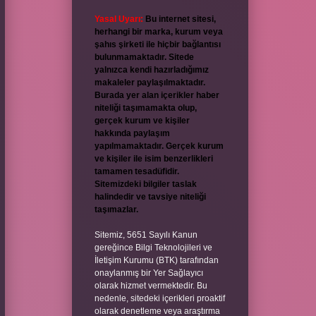
Yasal Uyarı:
Bu internet sitesi,
herhangi bir marka, kurum veya
şahıs şirketi ile hiçbir bağlantısı
bulunmamaktadır. Sitede
yalnızca kendi hazırladığımız
makaleler paylaşılmaktadır.
Burada yer alan içerikler haber
niteliği taşımamakta olup,
gerçek kurum ve kişiler
hakkında paylaşım
yapılmamaktadır. Gerçek kurum
ve kişiler ile isim benzerlikleri
tamamen tesadüfidir.
Sitemizdeki bilgiler taslak
halindedir ve tavsiye niteliği
taşımazlar.
Sitemiz, 5651 Sayılı Kanun
gereğince Bilgi Teknolojileri ve
İletişim Kurumu (BTK) tarafından
onaylanmış bir Yer Sağlayıcı
olarak hizmet vermektedir. Bu
nedenle, sitedeki içerikleri proaktif
olarak denetleme veya araştırma