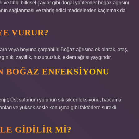
ı ve tıbbi bitkisel çaylar gibi doğal yöntemler boğaz ağrısını
havanın sağlanması ve tahriş edici maddelerden kaçınmak da
YE VURUR?
laklara veya boyuna çarpabilir. Boğaz ağrısına ek olarak, ateş,
ınlık, zayıflık, huzursuzluk, eklem ağrısı yaygındır.
N BOĞAZ ENFEKSIYONU
renjit; Üst solunum yolunun sık sık enfeksiyonu, harcama
ranları ve yüksek sesle konuşma gibi faktörlere sürekli
LE GIDILIR MI?