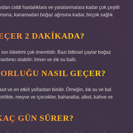
ıklardan ciddi hastalıklara ve yaralanmalara kadar çok çeşitli
rısına, kanamadan boğaz ağrısına kadar, birçok sağlık
GEÇER 2 DAKIKADA?
ıvı tüketimi çok önemlidir. Bazı bitkisel çaylar boğaz
dımcı olabilir: limon ve ılık su ballı.
ORLUĞU NASIL GEÇER?
 ve en etkili yollardan biridir. Örneğin, ılık su ve bal
rlikte, meyve ve içecekler, baharatlar, alkol, kahve ve
KAÇ GÜN SÜRER?