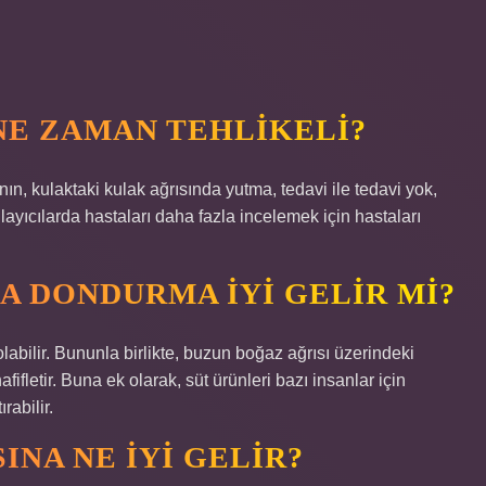
NE ZAMAN TEHLIKELI?
nın, kulaktaki kulak ağrısında yutma, tedavi ile tedavi yok,
ygulayıcılarda hastaları daha fazla incelemek için hastaları
 DONDURMA IYI GELIR MI?
 olabilir. Bununla birlikte, buzun boğaz ağrısı üzerindeki
fifletir. Buna ek olarak, süt ürünleri bazı insanlar için
rabilir.
INA NE IYI GELIR?