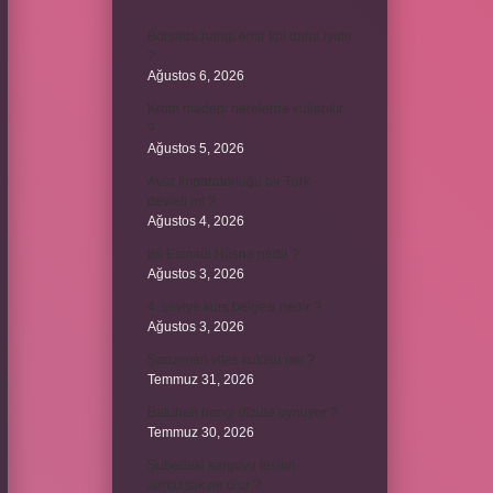
Borsada hangi emir tipi daha iyidir
?
Ağustos 6, 2026
Krom madeni nerelerde kullanılır
?
Ağustos 5, 2026
Avar İmparatorluğu bir Türk
devleti mi ?
Ağustos 4, 2026
86 Esmaül Hüsna nedir ?
Ağustos 3, 2026
4. seviye kurs belgesi nedir ?
Ağustos 3, 2026
Şanzıman vites kutusu mu ?
Temmuz 31, 2026
Batuhan hangi dizide oynuyor ?
Temmuz 30, 2026
Şubedeki kargoyu teslim
almazsak ne olur ?