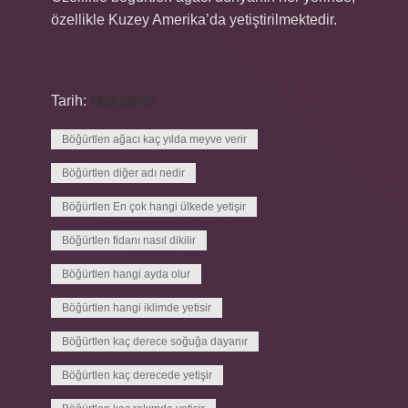
özellikle Kuzey Amerika’da yetiştirilmektedir.
Tarih:
Makaleler
Böğürtlen ağacı kaç yılda meyve verir
Böğürtlen diğer adı nedir
Böğürtlen En çok hangi ülkede yetişir
Böğürtlen fidanı nasıl dikilir
Böğürtlen hangi ayda olur
Böğürtlen hangi iklimde yetisir
Böğürtlen kaç derece soğuğa dayanır
Böğürtlen kaç derecede yetişir