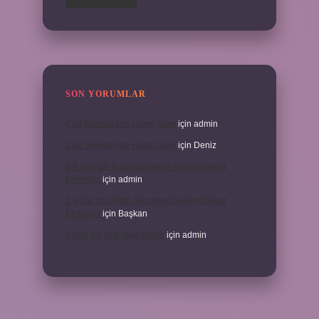
SON YORUMLAR
Can Sıkıntısı Için Hangi Sure
için
admin
Can Sıkıntısı Için Hangi Sure
için
Deniz
3 6 Yaş Için Kitap Seçerken Nelere Dikkat
Etmeliyiz
için
admin
3 6 Yaş Için Kitap Seçerken Nelere Dikkat
Etmeliyiz
için
Başkan
Cinler En Çok Neyi Sever
için
admin