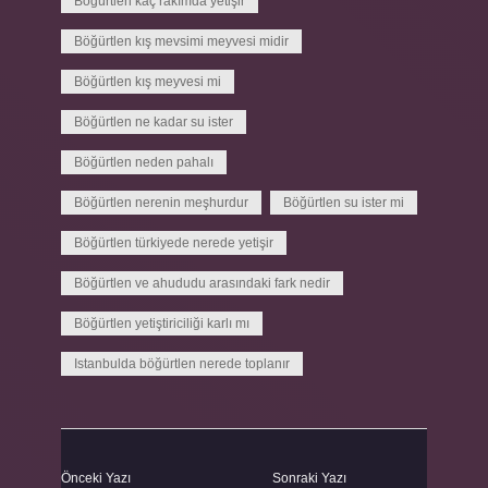
Böğürtlen kaç rakımda yetişir
Böğürtlen kış mevsimi meyvesi midir
Böğürtlen kış meyvesi mi
Böğürtlen ne kadar su ister
Böğürtlen neden pahalı
Böğürtlen nerenin meşhurdur
Böğürtlen su ister mi
Böğürtlen türkiyede nerede yetişir
Böğürtlen ve ahududu arasındaki fark nedir
Böğürtlen yetiştiriciliği karlı mı
Istanbulda böğürtlen nerede toplanır
Önceki Yazı
Sonraki Yazı