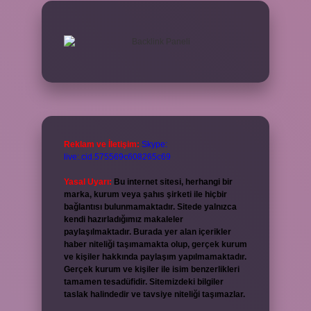
Reklam ve İletişim:
Skype:
live:.cid.575569c608265c69
Yasal Uyarı:
Bu internet sitesi, herhangi bir
marka, kurum veya şahıs şirketi ile hiçbir
bağlantısı bulunmamaktadır. Sitede yalnızca
kendi hazırladığımız makaleler
paylaşılmaktadır. Burada yer alan içerikler
haber niteliği taşımamakta olup, gerçek kurum
ve kişiler hakkında paylaşım yapılmamaktadır.
Gerçek kurum ve kişiler ile isim benzerlikleri
tamamen tesadüfidir. Sitemizdeki bilgiler
taslak halindedir ve tavsiye niteliği taşımazlar.