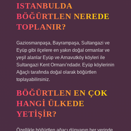
ISTANBULDA
BÖĞÜRTLEN NEREDE
TOPLANIR?
Gaziosmanpaşa, Bayrampaşa, Sultangazi ve
Eyüp gibi ilçelere en yakın doğal ormanlar ve
yeşil alanlar Eyüp ve Arnavutköy köyleri ile
Sultangazi Kent Ormanı’ndadır. Eyüp köylerinin
Ağaçlı tarafında doğal olarak böğürtlen
toplayabilirsiniz.
BÖĞÜRTLEN EN ÇOK
HANGI ÜLKEDE
YETIŞIR?
Özellikle böğürtlen ağacı dünyanın her yerinde,