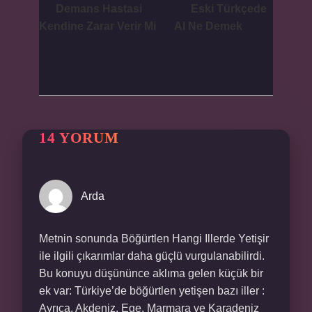
Demans Hastasi
Eski Türkçede
Kendine Zarar Verir Mi
Al Ne Demek
14 YORUM
Arda
Metnin sonunda Böğürtlen Hangi Illerde Yetişir
ile ilgili çıkarımlar daha güçlü vurgulanabilirdi.
Bu konuyu düşününce aklıma gelen küçük bir
ek var: Türkiye’de böğürtlen yetişen bazı iller :
Ayrıca, Akdeniz, Ege, Marmara ve Karadeniz