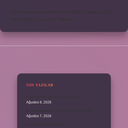
https://www.teomanforum.com
https://vavyapi.com.tr
https://parkhayat.com.tr
Sitemap
SIDEBAR
SON YAZILAR
Titanyum tencere mi alüminyum mu ?
Ağustos 8, 2026
Kurutma makinesi çamaşırı neden kokutur ?
Ağustos 7, 2026
Kendini avut ne demek ?