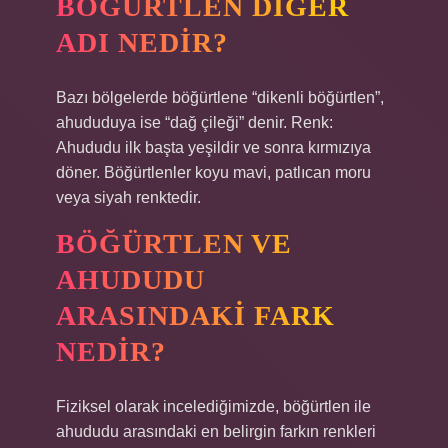
BÖĞÜRTLEN DIĞER
ADI NEDIR?
Bazı bölgelerde böğürtlene “dikenli böğürtlen”,
ahududuya ise “dağ çileği” denir. Renk:
Ahududu ilk başta yeşildir ve sonra kırmızıya
döner. Böğürtlenler koyu mavi, patlıcan moru
veya siyah renktedir.
BÖĞÜRTLEN VE
AHUDUDU
ARASINDAKI FARK
NEDIR?
Fiziksel olarak incelediğimizde, böğürtlen ile
ahududu arasındaki en belirgin farkın renkleri