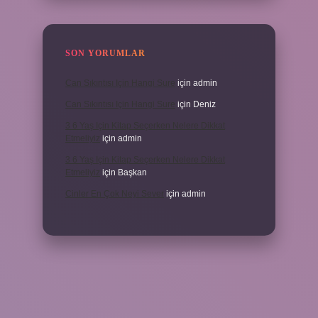
SON YORUMLAR
Can Sıkıntısı Için Hangi Sure
için
admin
Can Sıkıntısı Için Hangi Sure
için
Deniz
3 6 Yaş Için Kitap Seçerken Nelere Dikkat
Etmeliyiz
için
admin
3 6 Yaş Için Kitap Seçerken Nelere Dikkat
Etmeliyiz
için
Başkan
Cinler En Çok Neyi Sever
için
admin