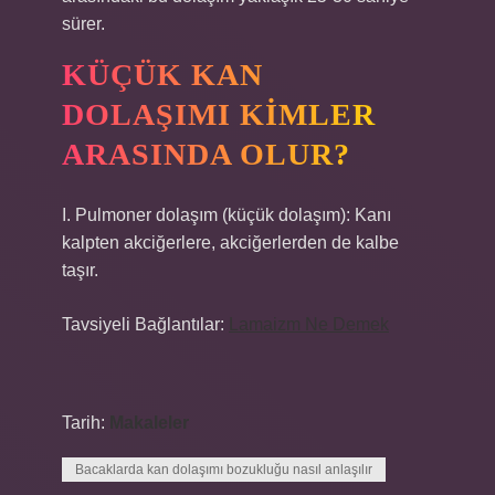
sürer.
KÜÇÜK KAN
DOLAŞIMI KIMLER
ARASINDA OLUR?
I. Pulmoner dolaşım (küçük dolaşım): Kanı
kalpten akciğerlere, akciğerlerden de kalbe
taşır.
Tavsiyeli Bağlantılar:
Lamaizm Ne Demek
Tarih:
Makaleler
Bacaklarda kan dolaşımı bozukluğu nasıl anlaşılır