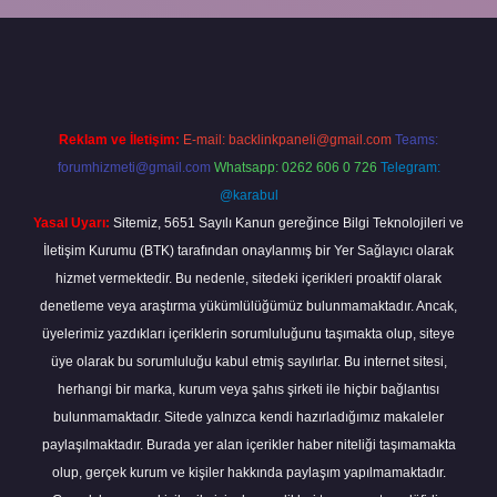
r.xyz/
Reklam ve İletişim:
E-mail:
backlinkpaneli@gmail.com
Teams:
forumhizmeti@gmail.com
Whatsapp: 0262 606 0 726
Telegram:
@karabul
Yasal Uyarı:
Sitemiz, 5651 Sayılı Kanun gereğince Bilgi Teknolojileri ve
İletişim Kurumu (BTK) tarafından onaylanmış bir Yer Sağlayıcı olarak
hizmet vermektedir. Bu nedenle, sitedeki içerikleri proaktif olarak
denetleme veya araştırma yükümlülüğümüz bulunmamaktadır. Ancak,
üyelerimiz yazdıkları içeriklerin sorumluluğunu taşımakta olup, siteye
üye olarak bu sorumluluğu kabul etmiş sayılırlar. Bu internet sitesi,
herhangi bir marka, kurum veya şahıs şirketi ile hiçbir bağlantısı
bulunmamaktadır. Sitede yalnızca kendi hazırladığımız makaleler
paylaşılmaktadır. Burada yer alan içerikler haber niteliği taşımamakta
olup, gerçek kurum ve kişiler hakkında paylaşım yapılmamaktadır.