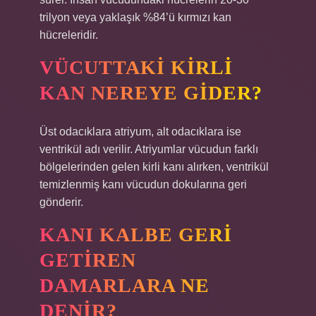
trilyon veya yaklaşık %84’ü kırmızı kan
hücreleridir.
VÜCUTTAKI KIRLI
KAN NEREYE GIDER?
Üst odacıklara atriyum, alt odacıklara ise
ventrikül adı verilir. Atriyumlar vücudun farklı
bölgelerinden gelen kirli kanı alırken, ventrikül
temizlenmiş kanı vücudun dokularına geri
gönderir.
KANI KALBE GERI
GETIREN
DAMARLARA NE
DENIR?