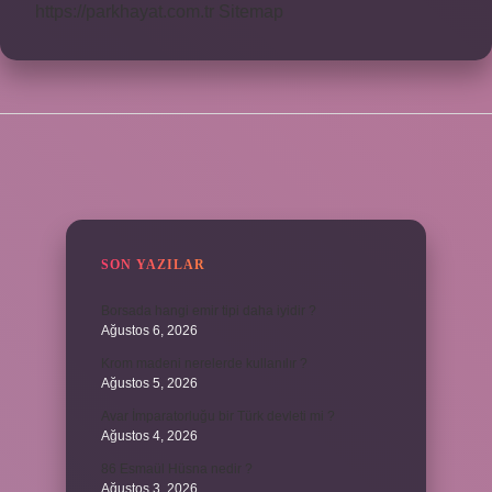
https://parkhayat.com.tr
Sitemap
SIDEBAR
SON YAZILAR
Borsada hangi emir tipi daha iyidir ?
Ağustos 6, 2026
Krom madeni nerelerde kullanılır ?
Ağustos 5, 2026
Avar İmparatorluğu bir Türk devleti mi ?
Ağustos 4, 2026
86 Esmaül Hüsna nedir ?
Ağustos 3, 2026