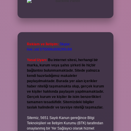
Reklam ve İletişim:
Skype:
live:.cid.575569c608265c69
Yasal Uyarı:
Bu internet sitesi, herhangi bir
marka, kurum veya şahıs şirketi ile hiçbir
bağlantısı bulunmamaktadır. Sitede yalnızca
kendi hazırladığımız makaleler
paylaşılmaktadır. Burada yer alan içerikler
haber niteliği taşımamakta olup, gerçek kurum
ve kişiler hakkında paylaşım yapılmamaktadır.
Gerçek kurum ve kişiler ile isim benzerlikleri
tamamen tesadüfidir. Sitemizdeki bilgiler
taslak halindedir ve tavsiye niteliği taşımazlar.
Sitemiz, 5651 Sayılı Kanun gereğince Bilgi
Teknolojileri ve İletişim Kurumu (BTK) tarafından
onaylanmış bir Yer Sağlayıcı olarak hizmet