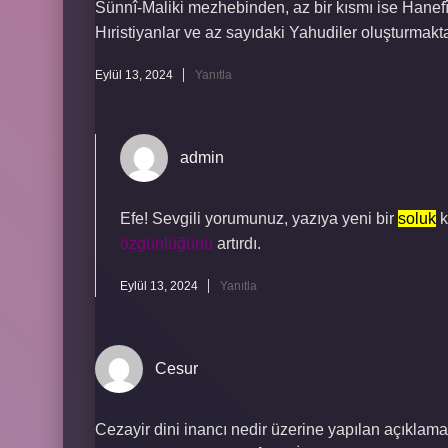
Sünnî-Maliki mezhebinden, az bir kısmı ise Hanefî
Hıristiyanlar ve az sayıdaki Yahudiler oluşturmakta
Eylül 13, 2024
Yanıtla
admin
Efe! Sevgili yorumunuz, yazıya yeni bir
soluk
k
özgünlüğünü
artırdı.
Eylül 13, 2024
Yanıtla
Cesur
Cezayir dini inancı nedir üzerine yapılan açıklamal