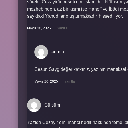
sürekli Cezayir’in resmî dini İslam’dır . Nüfusun
mezhebinden, az bir kısmı ise Hanefî ve İbâdi mez
sayıdaki Yahudiler oluşturmaktadır. hissediliyor.
Mayıs 20, 2025
Yanıtla
admin
Cesur! Saygıdeğer katkınız, yazının mantıksal
Mayıs 20, 2025
Yanıtla
Gülsüm
Yazıda Cezayir dini inancı nedir hakkında temel bir