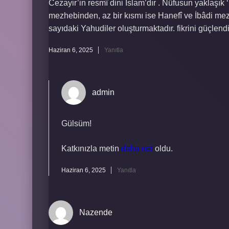
Cezayir’in resmî dini İslam’dır . Nüfusun yaklaşı
mezhebinden, az bir kısmı ise Hanefî ve İbâdi mez
sayıdaki Yahudiler oluşturmaktadır. fikrini güçlendi
Haziran 6, 2025
Yanıtla
admin
Gülsüm!
Katkınızla metin
daha net
oldu.
Haziran 6, 2025
Yanıtla
Nazende