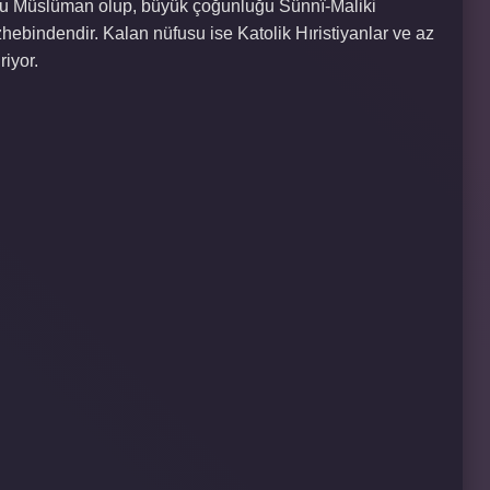
k ‘u Müslüman olup, büyük çoğunluğu Sünnî-Maliki
hebindendir. Kalan nüfusu ise Katolik Hıristiyanlar ve az
riyor.