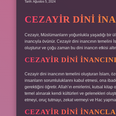
Tarih: Ağustos 5, 2024
CEZAYIR DINI İN
Cezayir, Müslümanların yoğunlukla yaşadığı bir ülked
inancıyla övünür. Cezayir dini inancının temelini İs
oluşturur ve çoğu zaman bu dini inancın etkisi altı
CEZAYIR DINI İNANCIN
Cezayir dini inancının temelini oluşturan İslam, öze
insanların sorumluluklarını kabul etmesi, ona ibad
gerektiğini öğretir. Allah’ın emirlerini, kutsal kit
temel alınarak kendi kültürleri ve gelenekleri oluşt
etmeyi, oruç tutmayı, zekat vermeyi ve Hac yapmayı
CEZAYIR DINI İNANCLA