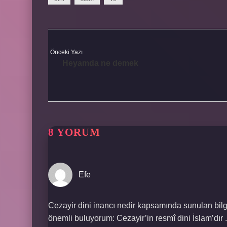
Önceki Yazı
Heyamda ne demek
8 YORUM
Efe
Cezayir dini inancı nedir kapsamında sunulan bilgile
önemli buluyorum: Cezayir’in resmî dini İslam’dı