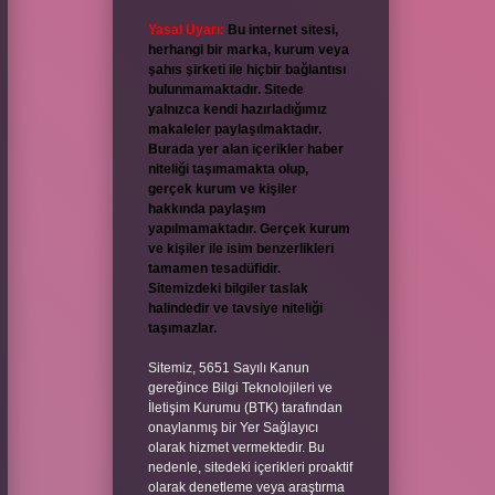
Yasal Uyarı:
Bu internet sitesi,
herhangi bir marka, kurum veya
şahıs şirketi ile hiçbir bağlantısı
bulunmamaktadır. Sitede
yalnızca kendi hazırladığımız
makaleler paylaşılmaktadır.
Burada yer alan içerikler haber
niteliği taşımamakta olup,
gerçek kurum ve kişiler
hakkında paylaşım
yapılmamaktadır. Gerçek kurum
ve kişiler ile isim benzerlikleri
tamamen tesadüfidir.
Sitemizdeki bilgiler taslak
halindedir ve tavsiye niteliği
taşımazlar.
Sitemiz, 5651 Sayılı Kanun
gereğince Bilgi Teknolojileri ve
İletişim Kurumu (BTK) tarafından
onaylanmış bir Yer Sağlayıcı
olarak hizmet vermektedir. Bu
nedenle, sitedeki içerikleri proaktif
olarak denetleme veya araştırma