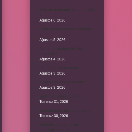
Borsada hangi emir tipi daha iyidir
?
Ağustos 6, 2026
Krom madeni nerelerde kullanılır
?
Ağustos 5, 2026
Avar İmparatorluğu bir Türk
devleti mi ?
Ağustos 4, 2026
86 Esmaül Hüsna nedir ?
Ağustos 3, 2026
4. seviye kurs belgesi nedir ?
Ağustos 3, 2026
Şanzıman vites kutusu mu ?
Temmuz 31, 2026
Batuhan hangi dizide oynuyor ?
Temmuz 30, 2026
Şubedeki kargoyu teslim
almazsak ne olur ?