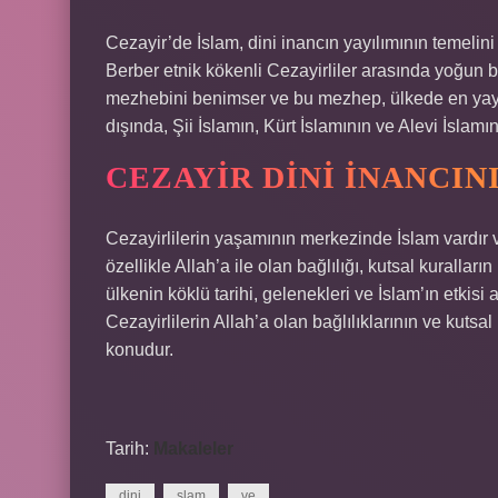
Cezayir’de İslam, dini inancın yayılımının temelin
Berber etnik kökenli Cezayirliler arasında yoğun bi
mezhebini benimser ve bu mezhep, ülkede en yayg
dışında, Şii İslamın, Kürt İslamının ve Alevi İslamı
CEZAYIR DINI İNANCIN
Cezayirlilerin yaşamının merkezinde İslam vardır ve
özellikle Allah’a ile olan bağlılığı, kutsal kuralları
ülkenin köklü tarihi, gelenekleri ve İslam’ın etkisi 
Cezayirlilerin Allah’a olan bağlılıklarının ve kuts
konudur.
Tarih:
Makaleler
dini
slam
ve