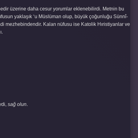
nedir üzerine daha cesur yorumlar eklenebilirdi. Metnin bu
 Nüfusun yaklaşık ‘u Müslüman olup, büyük çoğunluğu Sünnî-
di mezhebindendir. Kalan nüfusu ise Katolik Hıristiyanlar ve
ı.
ydi,
sağ olun
.