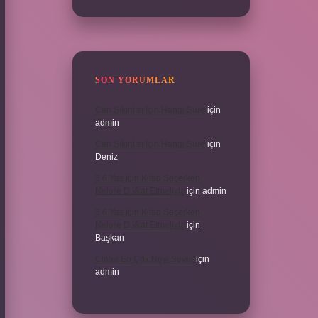
SON YORUMLAR
Can Sıkıntısı Için Hangi Sure
için
admin
Can Sıkıntısı Için Hangi Sure
için
Deniz
3 6 Yaş Için Kitap Seçerken
Nelere Dikkat Etmeliyiz
için
admin
3 6 Yaş Için Kitap Seçerken
Nelere Dikkat Etmeliyiz
için
Başkan
Cinler En Çok Neyi Sever
için
admin