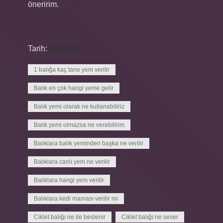
öneririm.
Tarih:
Makaleler
1 balığa kaç tane yem verilir
Balık en çok hangi yeme gelir
Balık yemi olarak ne kullanabiliriz
Balık yemi olmazsa ne verebilirim
Balıklara balık yeminden başka ne verilir
Balıklara canlı yem ne verilir
Balıklara hangi yem verilir
Balıklara kedi maması verilir mi
Ciklet balığı ne ile beslenir
Ciklet balığı ne sever