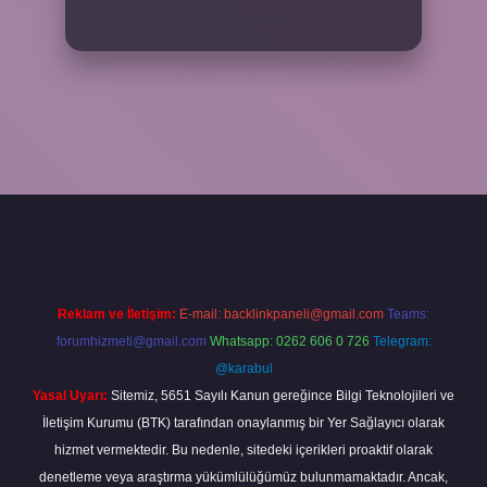
exper.xyz/
Reklam ve İletişim:
E-mail:
backlinkpaneli@gmail.com
Teams:
forumhizmeti@gmail.com
Whatsapp: 0262 606 0 726
Telegram:
@karabul
Yasal Uyarı:
Sitemiz, 5651 Sayılı Kanun gereğince Bilgi Teknolojileri ve
İletişim Kurumu (BTK) tarafından onaylanmış bir Yer Sağlayıcı olarak
hizmet vermektedir. Bu nedenle, sitedeki içerikleri proaktif olarak
denetleme veya araştırma yükümlülüğümüz bulunmamaktadır. Ancak,