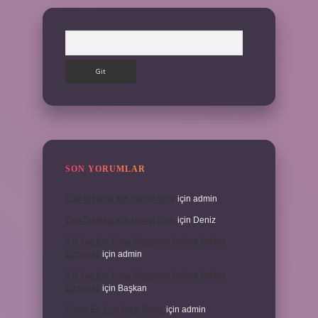
Arama
SON YORUMLAR
Can Sıkıntısı Için Hangi Sure
için
admin
Can Sıkıntısı Için Hangi Sure
için
Deniz
3 6 Yaş Için Kitap Seçerken Nelere Dikkat
Etmeliyiz
için
admin
3 6 Yaş Için Kitap Seçerken Nelere Dikkat
Etmeliyiz
için
Başkan
Cinler En Çok Neyi Sever
için
admin