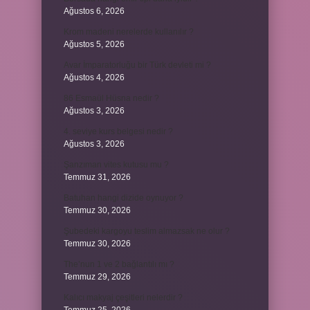
Ağustos 6, 2026
Krom madeni nerelerde kullanılır ?
Ağustos 5, 2026
Avar İmparatorluğu bir Türk devleti mi ?
Ağustos 4, 2026
86 Esmaül Hüsna nedir ?
Ağustos 3, 2026
4. seviye kurs belgesi nedir ?
Ağustos 3, 2026
Şanzıman vites kutusu mu ?
Temmuz 31, 2026
Batuhan hangi dizide oynuyor ?
Temmuz 30, 2026
Şubedeki kargoyu teslim almazsak ne olur ?
Temmuz 30, 2026
The’nun 1 ve 2 bağlantılı mı ?
Temmuz 29, 2026
Kalıcı makyaj çeşitleri nelerdir ?