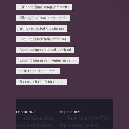
Ciklet balığına hangi yem verilir
Ciklet günde kaç kez yemlenir
Ekmek içiyle balık tutulur mu
Evde beslenen balıklar ne yer
Japon balığına salatalık verilir mi
Japon balığına yem yerine ne verilir
Mısır ile balık tutulur mu
Sarımsak ile balık tutulur mu
Önceki Yazı
Sonraki Yazı
100 Gram Kaç
Tarık Akan Yol Filmi
Su Bardağı Eder
Ne Zaman Çekildi