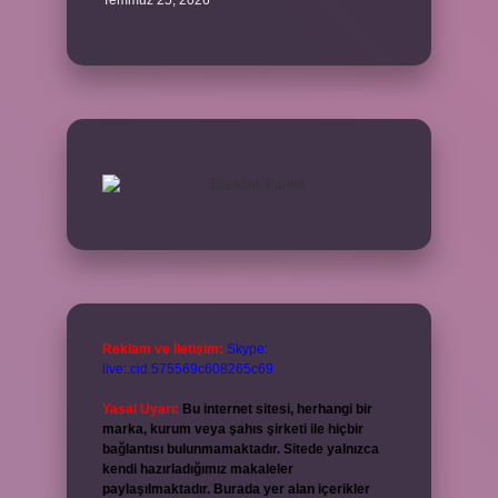
Temmuz 25, 2026
Reklam ve İletişim:
Skype:
live:.cid.575569c608265c69
Yasal Uyarı:
Bu internet sitesi, herhangi bir
marka, kurum veya şahıs şirketi ile hiçbir
bağlantısı bulunmamaktadır. Sitede yalnızca
kendi hazırladığımız makaleler
paylaşılmaktadır. Burada yer alan içerikler