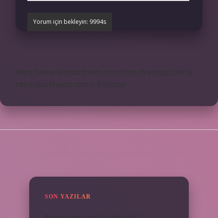
https://www.teomanforum.com
https://vavyapi.com.tr
https://parkhayat.com.tr
Sitemap
SIDEBAR
SON YAZILAR
Borsada hangi emir tipi daha iyidir ?