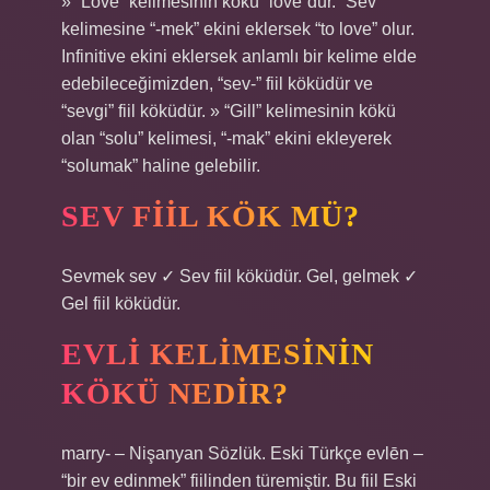
» “Love” kelimesinin kökü “love”dur. “Sev”
kelimesine “-mek” ekini eklersek “to love” olur.
Infinitive ekini eklersek anlamlı bir kelime elde
edebileceğimizden, “sev-” fiil köküdür ve
“sevgi” fiil köküdür. » “Gill” kelimesinin kökü
olan “solu” kelimesi, “-mak” ekini ekleyerek
“solumak” haline gelebilir.
SEV FIIL KÖK MÜ?
Sevmek sev ✓ Sev fiil köküdür. Gel, gelmek ✓
Gel fiil köküdür.
EVLI KELIMESININ
KÖKÜ NEDIR?
marry- – Nişanyan Sözlük. Eski Türkçe evlēn –
“bir ev edinmek” fiilinden türemiştir. Bu fiil Eski