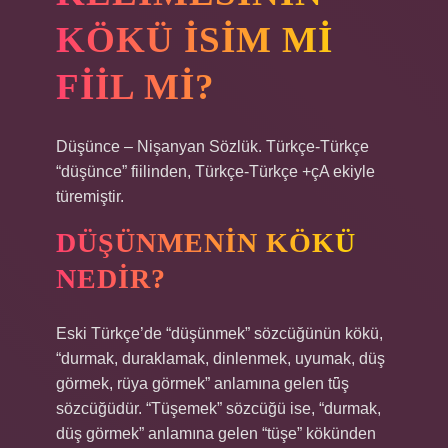
KÖKÜ ISIM MI
FIIL MI?
Düşünce – Nişanyan Sözlük. Türkçe-Türkçe
“düşünce” fiilinden, Türkçe-Türkçe +çA ekiyle
türemiştir.
DÜŞÜNMENIN KÖKÜ
NEDIR?
Eski Türkçe’de “düşünmek” sözcüğünün kökü,
“durmak, duraklamak, dinlenmek, uyumak, düş
görmek, rüya görmek” anlamına gelen tǖş
sözcüğüdür. “Tüşemek” sözcüğü ise, “durmak,
düş görmek” anlamına gelen “tüşe” kökünden