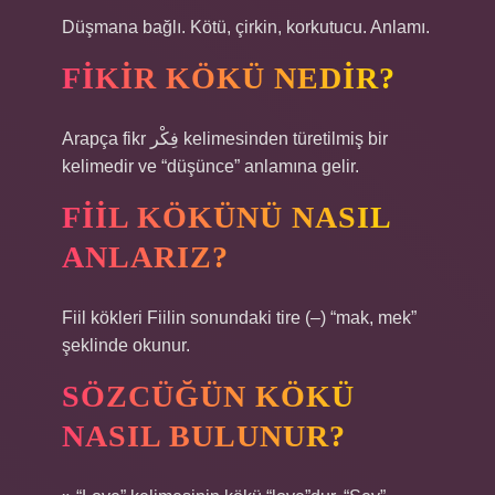
Düşmana bağlı. Kötü, çirkin, korkutucu. Anlamı.
FIKIR KÖKÜ NEDIR?
Arapça fikr فِكْر kelimesinden türetilmiş bir
kelimedir ve “düşünce” anlamına gelir.
FIIL KÖKÜNÜ NASIL
ANLARIZ?
Fiil kökleri Fiilin sonundaki tire (–) “mak, mek”
şeklinde okunur.
SÖZCÜĞÜN KÖKÜ
NASIL BULUNUR?