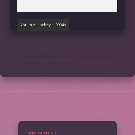
https://www.teomanforum.com
https://vavyapi.com.tr
https://parkhayat.com.tr
Sitemap
SIDEBAR
SON YAZILAR