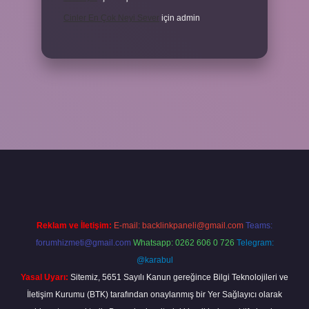
Cinler En Çok Neyi Sever
için
admin
.betexper.xyz/
Reklam ve İletişim:
E-mail:
backlinkpaneli@gmail.com
Teams:
forumhizmeti@gmail.com
Whatsapp: 0262 606 0 726
Telegram:
@karabul
Yasal Uyarı:
Sitemiz, 5651 Sayılı Kanun gereğince Bilgi Teknolojileri ve
İletişim Kurumu (BTK) tarafından onaylanmış bir Yer Sağlayıcı olarak