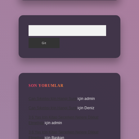
Arama
SON YORUMLAR
Can Sıkıntısı Için Hangi Sure
için
admin
Can Sıkıntısı Için Hangi Sure
için
Deniz
3 6 Yaş Için Kitap Seçerken Nelere Dikkat
Etmeliyiz
için
admin
3 6 Yaş Için Kitap Seçerken Nelere Dikkat
Etmeliyiz
için
Başkan