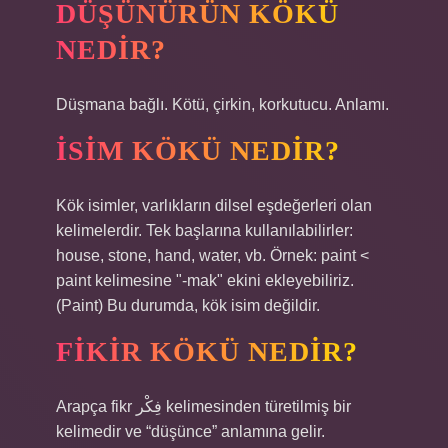
DÜŞÜNÜRÜN KÖKÜ
NEDIR?
Düşmana bağlı. Kötü, çirkin, korkutucu. Anlamı.
İSIM KÖKÜ NEDIR?
Kök isimler, varlıkların dilsel eşdeğerleri olan
kelimelerdir. Tek başlarına kullanılabilirler: ​​
house, stone, hand, water, vb. Örnek: paint <
paint kelimesine "-mak" ekini ekleyebiliriz.
(Paint) Bu durumda, kök isim değildir.
FIKIR KÖKÜ NEDIR?
Arapça fikr فِكْر kelimesinden türetilmiş bir
kelimedir ve “düşünce” anlamına gelir.