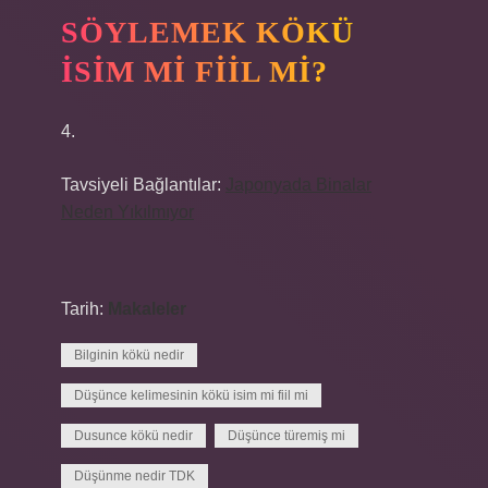
SÖYLEMEK KÖKÜ
ISIM MI FIIL MI?
4.
Tavsiyeli Bağlantılar:
Japonyada Binalar
Neden Yıkılmıyor
Tarih:
Makaleler
Bilginin kökü nedir
Düşünce kelimesinin kökü isim mi fiil mi
Dusunce kökü nedir
Düşünce türemiş mi
Düşünme nedir TDK