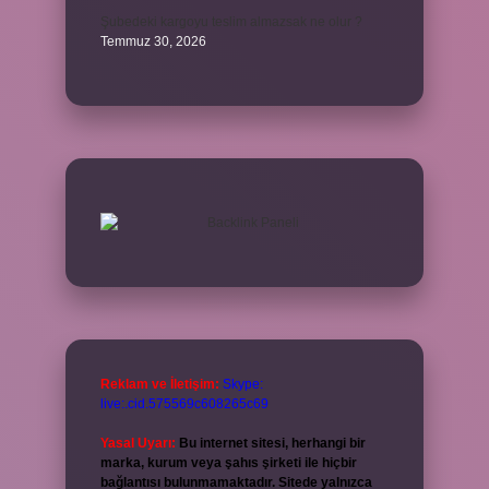
Şubedeki kargoyu teslim almazsak ne olur ?
Temmuz 30, 2026
Reklam ve İletişim:
Skype:
live:.cid.575569c608265c69
Yasal Uyarı:
Bu internet sitesi, herhangi bir
marka, kurum veya şahıs şirketi ile hiçbir
bağlantısı bulunmamaktadır. Sitede yalnızca