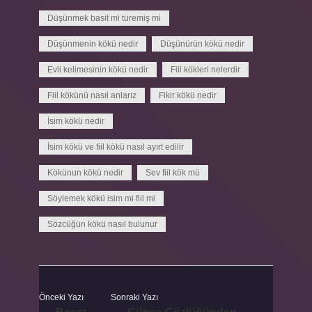
Düşünmek basit mi türemiş mi
Düşünmenin kökü nedir
Düşünürün kökü nedir
Evli kelimesinin kökü nedir
Fiil kökleri nelerdir
Fiil kökünü nasıl anlarız
Fikir kökü nedir
İsim kökü nedir
İsim kökü ve fiil kökü nasıl ayırt edilir
Kökünun kökü nedir
Sev fiil kök mü
Söylemek kökü isim mi fiil mi
Sözcüğün kökü nasıl bulunur
Önceki Yazı
Sonraki Yazı