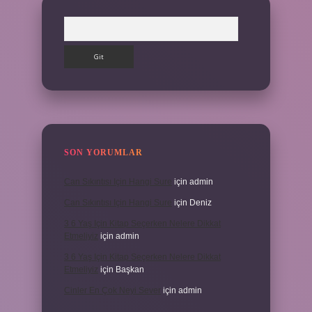
Arama
SON YORUMLAR
Can Sıkıntısı Için Hangi Sure
için
admin
Can Sıkıntısı Için Hangi Sure
için
Deniz
3 6 Yaş Için Kitap Seçerken Nelere Dikkat
Etmeliyiz
için
admin
3 6 Yaş Için Kitap Seçerken Nelere Dikkat
Etmeliyiz
için
Başkan
Cinler En Çok Neyi Sever
için
admin