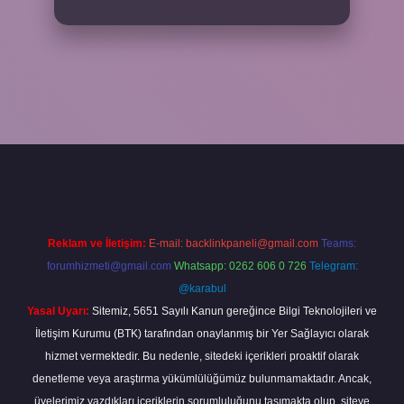
etexper.xyz/
Reklam ve İletişim:
E-mail:
backlinkpaneli@gmail.com
Teams:
forumhizmeti@gmail.com
Whatsapp: 0262 606 0 726
Telegram:
@karabul
Yasal Uyarı:
Sitemiz, 5651 Sayılı Kanun gereğince Bilgi Teknolojileri ve
İletişim Kurumu (BTK) tarafından onaylanmış bir Yer Sağlayıcı olarak
hizmet vermektedir. Bu nedenle, sitedeki içerikleri proaktif olarak
denetleme veya araştırma yükümlülüğümüz bulunmamaktadır. Ancak,
üyelerimiz yazdıkları içeriklerin sorumluluğunu taşımakta olup, siteye