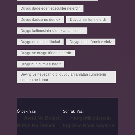
Duygu ifade eden sözcükler nelerdir
Duygu ifadesi ne demek
Duygu isimleri nelerdir
Duygu kelimesinin sözlük anlamı nedir
Duygu ne demek ilkokul
Duygu nedir örnek veriniz
Duygu ve duygu türleri nelerdir
Duygunun cümlesi nedir
Sevinç ve heyecan gibi duyguları anlatan cümlelerin
sonuna ne konur
Önceki Yazı
Sonraki Yazı
Avrat Ne Demek
Hangi Millettensin
Hatun Ne Demek
Ingilizce Nasıl Söylenir