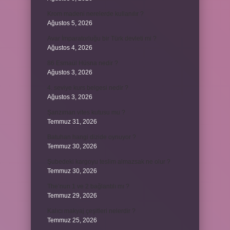
Krom madeni nerelerde kullanılır ?
Ağustos 5, 2026
Avar İmparatorluğu bir Türk devleti mi ?
Ağustos 4, 2026
86 Esmaül Hüsna nedir ?
Ağustos 3, 2026
4. seviye kurs belgesi nedir ?
Ağustos 3, 2026
Şanzıman vites kutusu mu ?
Temmuz 31, 2026
Batuhan hangi dizide oynuyor ?
Temmuz 30, 2026
Şubedeki kargoyu teslim almazsak ne olur ?
Temmuz 30, 2026
The’nun 1 ve 2 bağlantılı mı ?
Temmuz 29, 2026
Kalıcı makyaj çeşitleri nelerdir ?
Temmuz 25, 2026