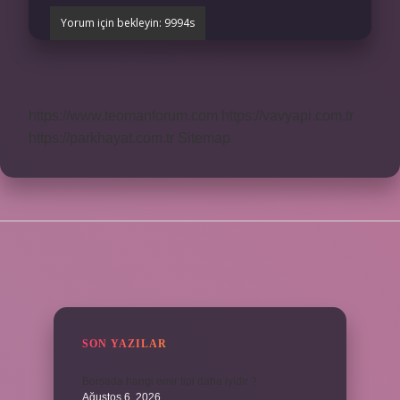
https://www.teomanforum.com
https://vavyapi.com.tr
https://parkhayat.com.tr
Sitemap
SIDEBAR
SON YAZILAR
Borsada hangi emir tipi daha iyidir ?
Ağustos 6, 2026