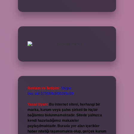
Reklam ve İletişim:
Skype:
live:.cid.575569c608265c69
Yasal Uyarı:
Bu internet sitesi, herhangi bir
marka, kurum veya şahıs şirketi ile hiçbir
bağlantısı bulunmamaktadır. Sitede yalnızca
kendi hazırladığımız makaleler
paylaşılmaktadır. Burada yer alan içerikler
haber niteliği taşımamakta olup, gerçek kurum