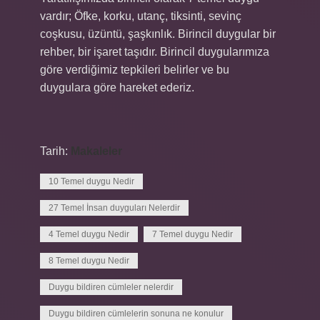
vardır; Öfke, korku, utanç, tiksinti, sevinç
coşkusu, üzüntü, şaşkınlık. Birincil duygular bir
rehber, bir işaret taşıdır. Birincil duygularımıza
göre verdiğimiz tepkileri belirler ve bu
duygulara göre hareket ederiz.
Tarih:
Makaleler
10 Temel duygu Nedir
27 Temel İnsan duyguları Nelerdir
4 Temel duygu Nedir
7 Temel duygu Nedir
8 Temel duygu Nedir
Duygu bildiren cümleler nelerdir
Duygu bildiren cümlelerin sonuna ne konulur