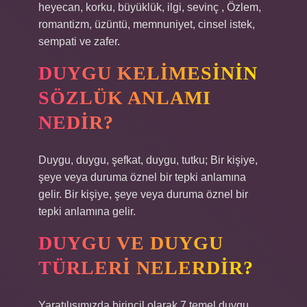
heyecan, korku, büyüklük, ilgi, sevinç , Özlem,
romantizm, üzüntü, memnuniyet, cinsel istek,
sempati ve zafer.
DUYGU KELIMESININ
SÖZLÜK ANLAMI
NEDIR?
Duygu, duygu, şefkat, duygu, tutku; Bir kişiye,
şeye veya duruma öznel bir tepki anlamına
gelir. Bir kişiye, şeye veya duruma öznel bir
tepki anlamına gelir.
DUYGU VE DUYGU
TÜRLERI NELERDIR?
Yaratılışımızda birincil olarak 7 temel duygu