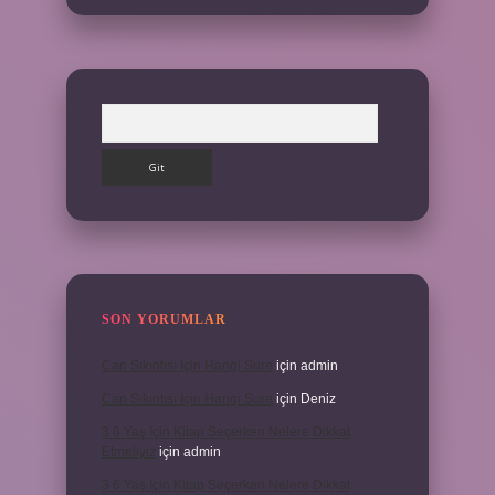
Arama
SON YORUMLAR
Can Sıkıntısı Için Hangi Sure
için
admin
Can Sıkıntısı Için Hangi Sure
için
Deniz
3 6 Yaş Için Kitap Seçerken Nelere Dikkat
Etmeliyiz
için
admin
3 6 Yaş Için Kitap Seçerken Nelere Dikkat