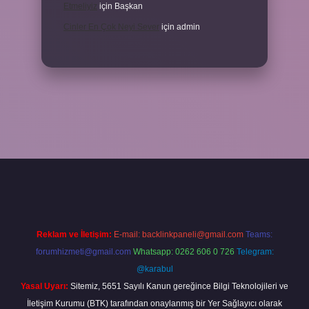
Etmeliyiz
için
Başkan
Cinler En Çok Neyi Sever
için
admin
per.xyz/
Reklam ve İletişim:
E-mail:
backlinkpaneli@gmail.com
Teams:
forumhizmeti@gmail.com
Whatsapp: 0262 606 0 726
Telegram:
@karabul
Yasal Uyarı:
Sitemiz, 5651 Sayılı Kanun gereğince Bilgi Teknolojileri ve
İletişim Kurumu (BTK) tarafından onaylanmış bir Yer Sağlayıcı olarak