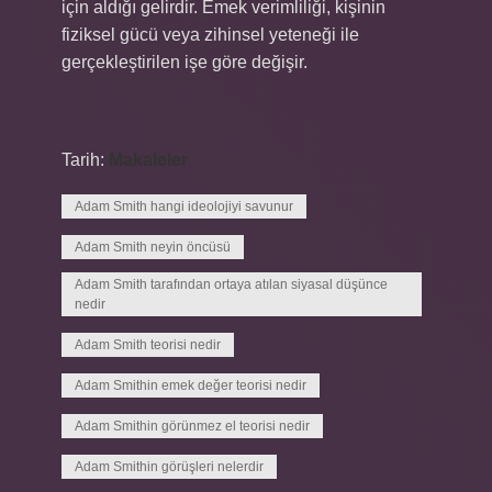
için aldığı gelirdir. Emek verimliliği, kişinin
fiziksel gücü veya zihinsel yeteneği ile
gerçekleştirilen işe göre değişir.
Tarih:
Makaleler
Adam Smith hangi ideolojiyi savunur
Adam Smith neyin öncüsü
Adam Smith tarafından ortaya atılan siyasal düşünce
nedir
Adam Smith teorisi nedir
Adam Smithin emek değer teorisi nedir
Adam Smithin görünmez el teorisi nedir
Adam Smithin görüşleri nelerdir