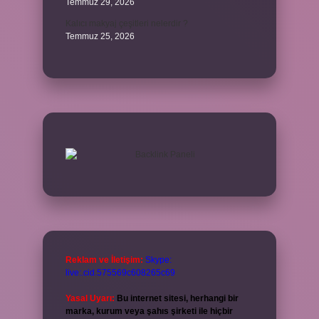
Temmuz 29, 2026
Kalıcı makyaj çeşitleri nelerdir ?
Temmuz 25, 2026
Reklam ve İletişim:
Skype:
live:.cid.575569c608265c69
Yasal Uyarı:
Bu internet sitesi, herhangi bir
marka, kurum veya şahıs şirketi ile hiçbir