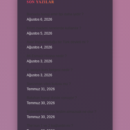
SON YAZILAR
Borsada hangi emir tipi daha iyidir ?
Ağustos 6, 2026
Krom madeni nerelerde kullanılır ?
Ağustos 5, 2026
Avar İmparatorluğu bir Türk devleti mi ?
Ağustos 4, 2026
86 Esmaül Hüsna nedir ?
Ağustos 3, 2026
4. seviye kurs belgesi nedir ?
Ağustos 3, 2026
Şanzıman vites kutusu mu ?
Temmuz 31, 2026
Batuhan hangi dizide oynuyor ?
Temmuz 30, 2026
Şubedeki kargoyu teslim almazsak ne olur ?
Temmuz 30, 2026
The’nun 1 ve 2 bağlantılı mı ?