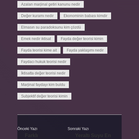
Azalan marjinal getiri kanunu nedir
Değer kuramı nedir
Ekonominin babası kimdir
Elmasın su paradoksunu kim çözdü
Emek nedir iktisat
Fayda değer teorisi kimin
Fayda teorisi kime ait
Fayda yaklaşımı nedir
Faydacı hukuk teorisi nedir
İktisatta değer teorisi nedir
Marjinal faydayı kim buldu
Subjektif değer teorisi kimin
Önceki Yazı
Sonraki Yazı
Farklı
Yeraltı Suyu En