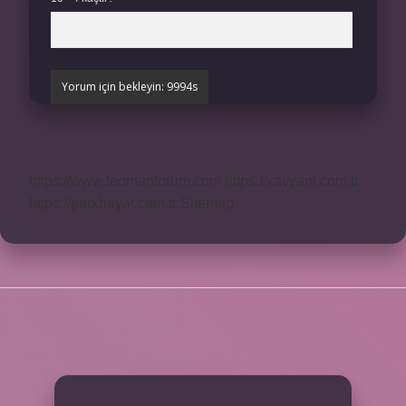
https://www.teomanforum.com
https://vavyapi.com.tr
https://parkhayat.com.tr
Sitemap
SIDEBAR