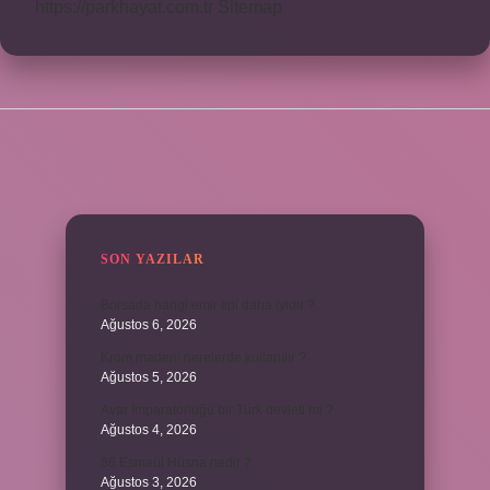
https://parkhayat.com.tr
Sitemap
SIDEBAR
SON YAZILAR
Borsada hangi emir tipi daha iyidir ?
Ağustos 6, 2026
Krom madeni nerelerde kullanılır ?
Ağustos 5, 2026
Avar İmparatorluğu bir Türk devleti mi ?
Ağustos 4, 2026
86 Esmaül Hüsna nedir ?
Ağustos 3, 2026