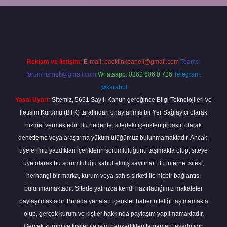
w.betexper.xyz/
Reklam ve İletişim:
E-mail:
backlinkpaneli@gmail.com
Teams:
forumhizmeti@gmail.com
Whatsapp: 0262 606 0 726
Telegram:
@karabul
Yasal Uyarı:
Sitemiz, 5651 Sayılı Kanun gereğince Bilgi Teknolojileri ve
İletişim Kurumu (BTK) tarafından onaylanmış bir Yer Sağlayıcı olarak
hizmet vermektedir. Bu nedenle, sitedeki içerikleri proaktif olarak
denetleme veya araştırma yükümlülüğümüz bulunmamaktadır. Ancak,
üyelerimiz yazdıkları içeriklerin sorumluluğunu taşımakta olup, siteye
üye olarak bu sorumluluğu kabul etmiş sayılırlar. Bu internet sitesi,
herhangi bir marka, kurum veya şahıs şirketi ile hiçbir bağlantısı
bulunmamaktadır. Sitede yalnızca kendi hazırladığımız makaleler
paylaşılmaktadır. Burada yer alan içerikler haber niteliği taşımamakta
olup, gerçek kurum ve kişiler hakkında paylaşım yapılmamaktadır.
Gerçek kurum ve kişiler ile isim benzerlikleri tamamen tesadüfidir.