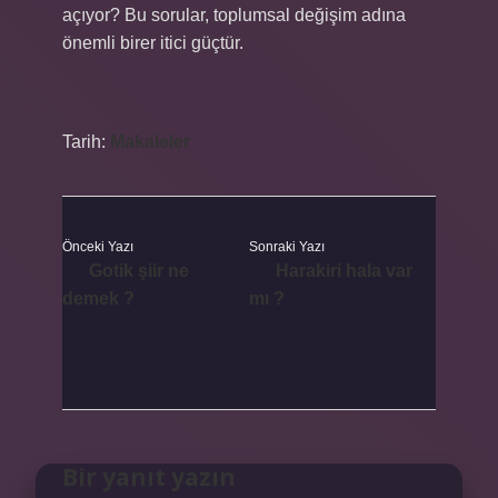
açıyor? Bu sorular, toplumsal değişim adına
önemli birer itici güçtür.
Tarih:
Makaleler
Önceki Yazı
Sonraki Yazı
Gotik şiir ne
Harakiri hala var
demek ?
mı ?
Bir yanıt yazın