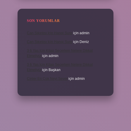
SON YORUMLAR
Can Sıkıntısı Için Hangi Sure
için
admin
Can Sıkıntısı Için Hangi Sure
için
Deniz
3 6 Yaş Için Kitap Seçerken Nelere Dikkat
Etmeliyiz
için
admin
3 6 Yaş Için Kitap Seçerken Nelere Dikkat
Etmeliyiz
için
Başkan
Cinler En Çok Neyi Sever
için
admin