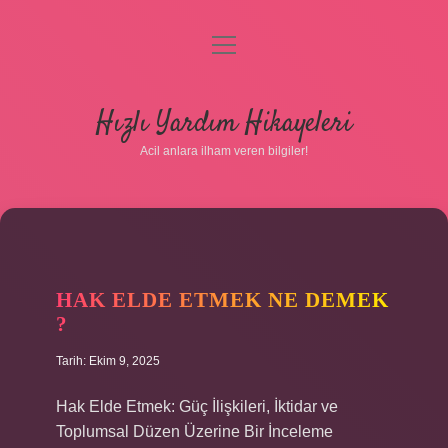
menüyü
aç
Anasayfa
Hızlı Yardım Hikayeleri
Gizlilik Politikası
Acil anlara ilham veren bilgiler!
Yasal Uyarı
Hakkımızda
HAK ELDE ETMEK NE DEMEK
?
Tarih: Ekim 9, 2025
Hak Elde Etmek: Güç İlişkileri, İktidar ve
Toplumsal Düzen Üzerine Bir İnceleme