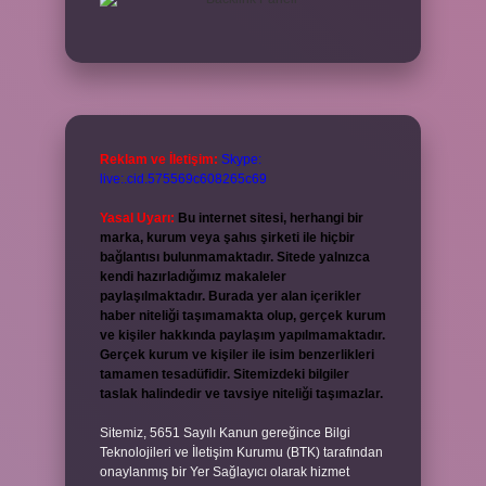
Reklam ve İletişim:
Skype:
live:.cid.575569c608265c69
Yasal Uyarı:
Bu internet sitesi, herhangi bir
marka, kurum veya şahıs şirketi ile hiçbir
bağlantısı bulunmamaktadır. Sitede yalnızca
kendi hazırladığımız makaleler
paylaşılmaktadır. Burada yer alan içerikler
haber niteliği taşımamakta olup, gerçek kurum
ve kişiler hakkında paylaşım yapılmamaktadır.
Gerçek kurum ve kişiler ile isim benzerlikleri
tamamen tesadüfidir. Sitemizdeki bilgiler
taslak halindedir ve tavsiye niteliği taşımazlar.
Sitemiz, 5651 Sayılı Kanun gereğince Bilgi
Teknolojileri ve İletişim Kurumu (BTK) tarafından
onaylanmış bir Yer Sağlayıcı olarak hizmet