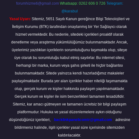
forumhizmeti@gmail.com
Whatsapp: 0262 606 0 726
Telegram:
@karabul
Yasal Uyarı:
Sitemiz, 5651 Sayılı Kanun gereğince Bilgi Teknolojileri ve
İletişim Kurumu (BTK) tarafından onaylanmış bir Yer Sağlayıcı olarak
hizmet vermektedir. Bu nedenle, sitedeki içerikleri proaktif olarak
denetleme veya araştırma yükümlülüğümüz bulunmamaktadır. Ancak,
üyelerimiz yazdıkları içeriklerin sorumluluğunu taşımakta olup, siteye
üye olarak bu sorumluluğu kabul etmiş sayılırlar. Bu internet sitesi,
herhangi bir marka, kurum veya şahıs şirketi ile hiçbir bağlantısı
bulunmamaktadır. Sitede yalnızca kendi hazırladığımız makaleler
paylaşılmaktadır. Burada yer alan içerikler haber niteliği taşımamakta
olup, gerçek kurum ve kişiler hakkında paylaşım yapılmamaktadır.
Gerçek kurum ve kişiler ile isim benzerlikleri tamamen tesadüfidir.
Sitemiz, kar amacı gütmeyen ve tamamen ücretsiz bir bilgi paylaşım
platformudur. Hukuka ve yasal düzenlemelere aykırı olduğunu
düşündüğünüz içerikleri,
backlinkpanelicomtr@gmail.com
adresine
bildirmeniz halinde, ilgili içerikler yasal süre içerisinde sitemizden
kaldırılacaktır.