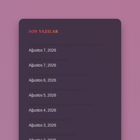
SIDEBAR
SON YAZILAR
Kurutma makinesi çamaşırı neden kokutur ?
Ağustos 7, 2026
Kendini avut ne demek ?
Ağustos 7, 2026
Borsada hangi emir tipi daha iyidir ?
Ağustos 6, 2026
Krom madeni nerelerde kullanılır ?
Ağustos 5, 2026
Avar İmparatorluğu bir Türk devleti mi ?
Ağustos 4, 2026
86 Esmaül Hüsna nedir ?
Ağustos 3, 2026
4. seviye kurs belgesi nedir ?