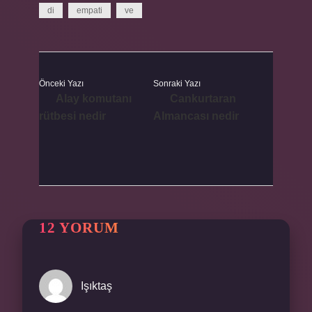
di
empati
ve
Önceki Yazı
Sonraki Yazı
Alay komutanı
Cankurtaran
rütbesi nedir
Almancası nedir
12 YORUM
Işıktaş