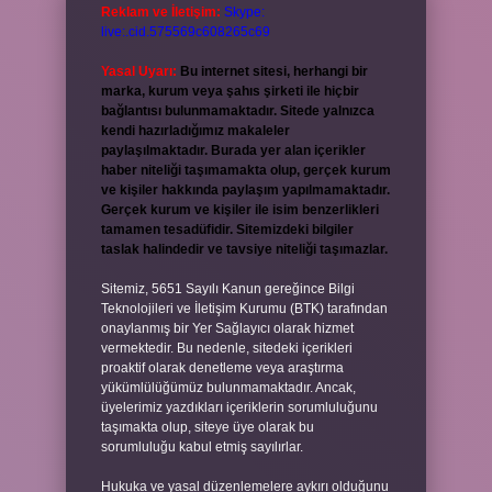
Reklam ve İletişim:
Skype:
live:.cid.575569c608265c69
Yasal Uyarı:
Bu internet sitesi, herhangi bir
marka, kurum veya şahıs şirketi ile hiçbir
bağlantısı bulunmamaktadır. Sitede yalnızca
kendi hazırladığımız makaleler
paylaşılmaktadır. Burada yer alan içerikler
haber niteliği taşımamakta olup, gerçek kurum
ve kişiler hakkında paylaşım yapılmamaktadır.
Gerçek kurum ve kişiler ile isim benzerlikleri
tamamen tesadüfidir. Sitemizdeki bilgiler
taslak halindedir ve tavsiye niteliği taşımazlar.
Sitemiz, 5651 Sayılı Kanun gereğince Bilgi
Teknolojileri ve İletişim Kurumu (BTK) tarafından
onaylanmış bir Yer Sağlayıcı olarak hizmet
vermektedir. Bu nedenle, sitedeki içerikleri
proaktif olarak denetleme veya araştırma
yükümlülüğümüz bulunmamaktadır. Ancak,
üyelerimiz yazdıkları içeriklerin sorumluluğunu
taşımakta olup, siteye üye olarak bu
sorumluluğu kabul etmiş sayılırlar.
Hukuka ve yasal düzenlemelere aykırı olduğunu