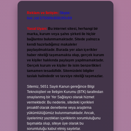
Reklam ve İletişim:
Skype:
live:.cid.575569c608265c69
Yasal Uyarı:
Bu internet sitesi, herhangi bir
marka, kurum veya şahıs şirketi ile hiçbir
bağlantısı bulunmamaktadır. Sitede yalnızca
kendi hazırladığımız makaleler
paylaşılmaktadır. Burada yer alan içerikler
haber niteliği taşımamakta olup, gerçek kurum
ve kişiler hakkında paylaşım yapılmamaktadır.
Gerçek kurum ve kişiler ile isim benzerlikleri
tamamen tesadüfidir. Sitemizdeki bilgiler
taslak halindedir ve tavsiye niteliği taşımazlar.
Sitemiz, 5651 Sayılı Kanun gereğince Bilgi
Teknolojileri ve İletişim Kurumu (BTK) tarafından
onaylanmış bir Yer Sağlayıcı olarak hizmet
vermektedir. Bu nedenle, sitedeki içerikleri
proaktif olarak denetleme veya araştırma
yükümlülüğümüz bulunmamaktadır. Ancak,
üyelerimiz yazdıkları içeriklerin sorumluluğunu
taşımakta olup, siteye üye olarak bu
sorumluluğu kabul etmiş sayılırlar.