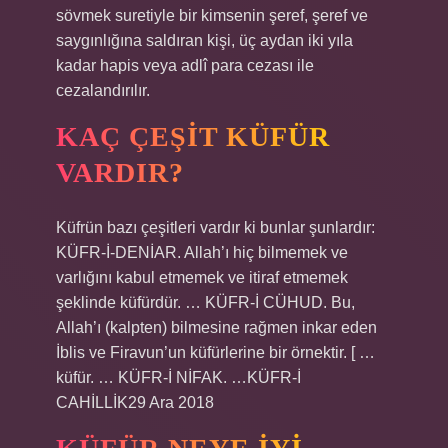
sövmek suretiyle bir kimsenin şeref, şeref ve
saygınlığına saldıran kişi, üç aydan iki yıla
kadar hapis veya adlî para cezası ile
cezalandırılır.
KAÇ ÇEŞIT KÜFÜR
VARDIR?
Küfrün bazı çeşitleri vardır ki bunlar şunlardır:
KÜFR-İ-DENİAR. Allah’ı hiç bilmemek ve
varlığını kabul etmemek ve itiraf etmemek
şeklinde küfürdür. … KÜFR-İ CÜHUD. Bu,
Allah’ı (kalpten) bilmesine rağmen inkar eden
İblis ve Firavun’un küfürlerine bir örnektir. [ …
küfür. … KÜFR-İ NİFAK. …KÜFR-İ
CAHİLLİK29 Ara 2018