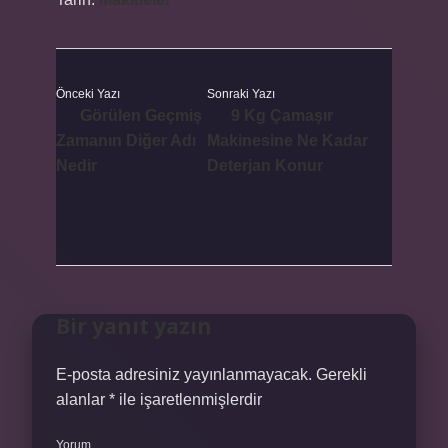
Önceki Yazı
Sonraki Yazı
Görülen Geçmiş
9 Kg Çamaşır
Zamanın Diğer Adı
Makinesine Ne Kadar
Nedir
Deterjan Konur
Bir yanıt yazın
E-posta adresiniz yayınlanmayacak.
Gerekli
alanlar
*
ile işaretlenmişlerdir
Yorum