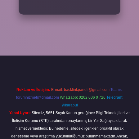
xper.xyz/
Reklam ve İletişim:
E-mail:
backlinkpaneli@gmail.com
Teams:
forumhizmeti@gmail.com
Whatsapp: 0262 606 0 726
Telegram:
@karabul
Yasal Uyarı:
Sitemiz, 5651 Sayılı Kanun gereğince Bilgi Teknolojileri ve
İletişim Kurumu (BTK) tarafından onaylanmış bir Yer Sağlayıcı olarak
hizmet vermektedir. Bu nedenle, sitedeki içerikleri proaktif olarak
denetleme veya araştırma yükümlülüğümüz bulunmamaktadır. Ancak,