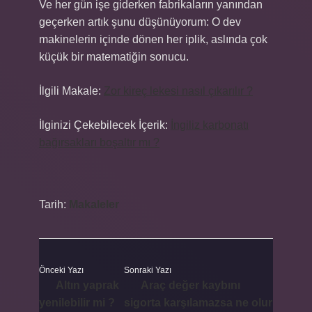
Ve her gün işe giderken fabrikaların yanından
geçerken artık şunu düşünüyorum: O dev
makinelerin içinde dönen her iplik, aslında çok
küçük bir matematiğin sonucu.
İlgili Makale:
Zor kireç lekesi nasıl çıkarılır ?
İlginizi Çekebilecek İçerik:
İngiliz karbonatı
bağırsakları boşaltır mı ?
Tarih:
Makaleler
Önceki Yazı
Sonraki Yazı
Altın yaprak
Araç değer kaybını
yenilebilir mi ?
sigorta karşılamazsa ne olur