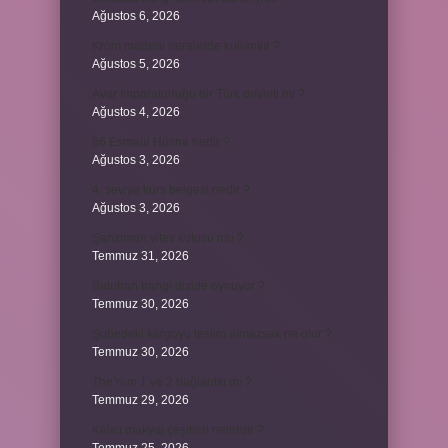
Ağustos 6, 2026
Krom madeni nerelerde kullanılır ?
Ağustos 5, 2026
Avar İmparatorluğu bir Türk devleti mi ?
Ağustos 4, 2026
86 Esmaül Hüsna nedir ?
Ağustos 3, 2026
4. seviye kurs belgesi nedir ?
Ağustos 3, 2026
Şanzıman vites kutusu mu ?
Temmuz 31, 2026
Batuhan hangi dizide oynuyor ?
Temmuz 30, 2026
Şubedeki kargoyu teslim almazsak ne olur ?
Temmuz 30, 2026
The’nun 1 ve 2 bağlantılı mı ?
Temmuz 29, 2026
Kalıcı makyaj çeşitleri nelerdir ?