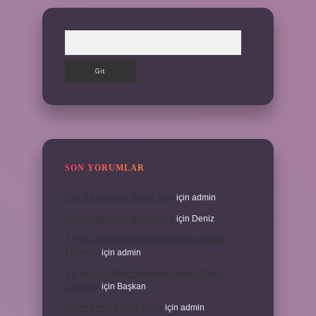
Arama
SON YORUMLAR
Can Sıkıntısı Için Hangi Sure
için
admin
Can Sıkıntısı Için Hangi Sure
için
Deniz
3 6 Yaş Için Kitap Seçerken Nelere Dikkat
Etmeliyiz
için
admin
3 6 Yaş Için Kitap Seçerken Nelere Dikkat
Etmeliyiz
için
Başkan
Cinler En Çok Neyi Sever
için
admin