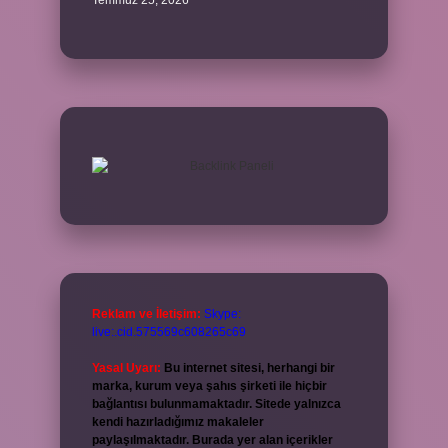
Temmuz 25, 2026
Reklam ve İletişim:
Skype:
live:.cid.575569c608265c69
Yasal Uyarı:
Bu internet sitesi, herhangi bir
marka, kurum veya şahıs şirketi ile hiçbir
bağlantısı bulunmamaktadır. Sitede yalnızca
kendi hazırladığımız makaleler
paylaşılmaktadır. Burada yer alan içerikler