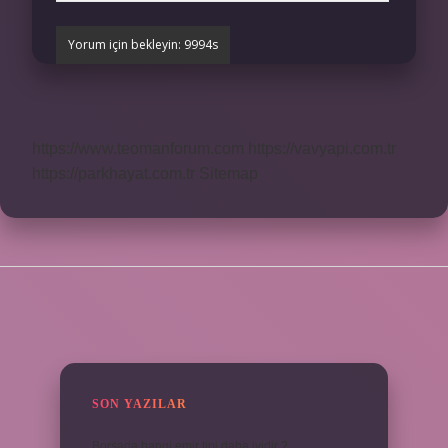
https://www.teomanforum.com
https://vavyapi.com.tr
https://parkhayat.com.tr
Sitemap
SIDEBAR
SON YAZILAR
Borsada hangi emir tipi daha iyidir ?