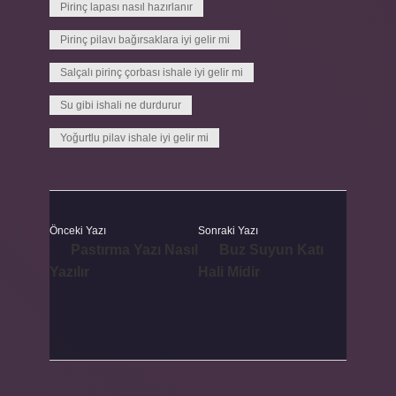
Pirinç lapası nasıl hazırlanır
Pirinç pilavı bağırsaklara iyi gelir mi
Salçalı pirinç çorbası ishale iyi gelir mi
Su gibi ishali ne durdurur
Yoğurtlu pilav ishale iyi gelir mi
Önceki Yazı
Sonraki Yazı
Pastırma Yazı Nasıl
Buz Suyun Katı
Yazılır
Hali Midir