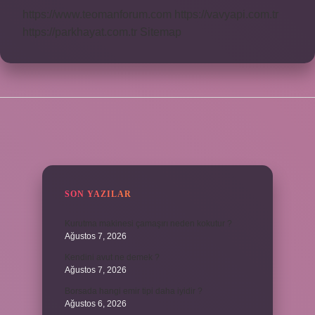
https://www.teomanforum.com
https://vavyapi.com.tr
https://parkhayat.com.tr
Sitemap
SIDEBAR
SON YAZILAR
Kurutma makinesi çamaşırı neden kokutur ?
Ağustos 7, 2026
Kendini avut ne demek ?
Ağustos 7, 2026
Borsada hangi emir tipi daha iyidir ?
Ağustos 6, 2026