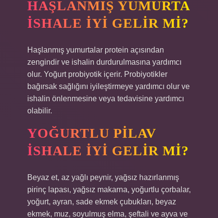
HAŞLANMIŞ YUMURTA
ISHALE IYI GELIR MI?
Haşlanmış yumurtalar protein açısından
zengindir ve ishalin durdurulmasına yardımcı
olur. Yoğurt probiyotik içerir. Probiyotikler
bağırsak sağlığını iyileştirmeye yardımcı olur ve
ishalin önlenmesine veya tedavisine yardımcı
olabilir.
YOĞURTLU PILAV
ISHALE IYI GELIR MI?
Beyaz et, az yağlı peynir, yağsız hazırlanmış
pirinç lapası, yağsız makarna, yoğurtlu çorbalar,
yoğurt, ayran, sade ekmek çubukları, beyaz
ekmek, muz, soyulmuş elma, şeftali ve ayva ve