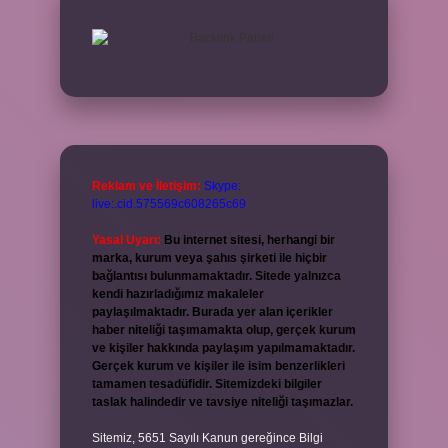
Reklam ve İletişim:
Skype:
live:.cid.575569c608265c69
Yasal Uyarı:
Bu internet sitesi, herhangi bir
marka, kurum veya şahıs şirketi ile hiçbir
bağlantısı bulunmamaktadır. Sitede yalnızca
kendi hazırladığımız makaleler
paylaşılmaktadır. Burada yer alan içerikler
haber niteliği taşımamakta olup, gerçek kurum
ve kişiler hakkında paylaşım yapılmamaktadır.
Gerçek kurum ve kişiler ile isim benzerlikleri
tamamen tesadüfidir. Sitemizdeki bilgiler
taslak halindedir ve tavsiye niteliği taşımazlar.
Sitemiz, 5651 Sayılı Kanun gereğince Bilgi