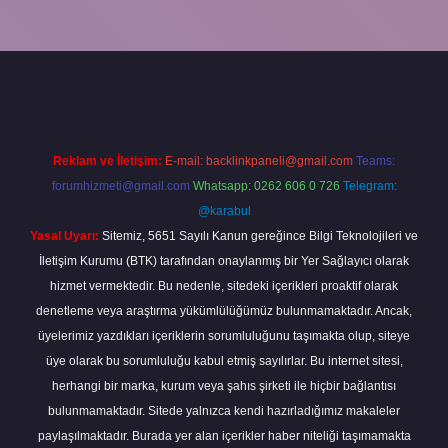
exper.xyz/
Reklam ve İletişim:
E-mail:
backlinkpaneli@gmail.com
Teams:
forumhizmeti@gmail.com
Whatsapp: 0262 606 0 726
Telegram:
@karabul
Yasal Uyarı:
Sitemiz, 5651 Sayılı Kanun gereğince Bilgi Teknolojileri ve
İletişim Kurumu (BTK) tarafından onaylanmış bir Yer Sağlayıcı olarak
hizmet vermektedir. Bu nedenle, sitedeki içerikleri proaktif olarak
denetleme veya araştırma yükümlülüğümüz bulunmamaktadır. Ancak,
üyelerimiz yazdıkları içeriklerin sorumluluğunu taşımakta olup, siteye
üye olarak bu sorumluluğu kabul etmiş sayılırlar. Bu internet sitesi,
herhangi bir marka, kurum veya şahıs şirketi ile hiçbir bağlantısı
bulunmamaktadır. Sitede yalnızca kendi hazırladığımız makaleler
paylaşılmaktadır. Burada yer alan içerikler haber niteliği taşımamakta