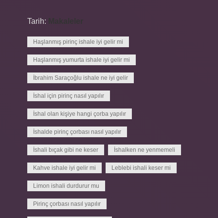
Tarih:
Makaleler
Haşlanmış pirinç ishale iyi gelir mi
Haşlanmış yumurta ishale iyi gelir mi
İbrahim Saraçoğlu ishale ne iyi gelir
İshal için pirinç nasıl yapılır
İshal olan kişiye hangi çorba yapılır
İshalde pirinç çorbası nasıl yapılır
İshali bıçak gibi ne keser
İshalken ne yenmemeli
Kahve ishale iyi gelir mi
Leblebi ishali keser mi
Limon ishali durdurur mu
Pirinç çorbası nasıl yapılır