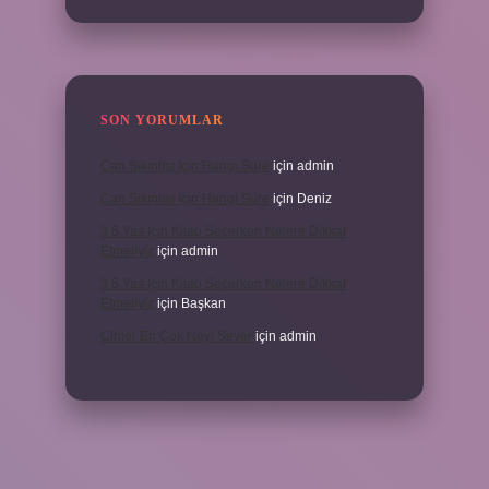
SON YORUMLAR
Can Sıkıntısı Için Hangi Sure
için
admin
Can Sıkıntısı Için Hangi Sure
için
Deniz
3 6 Yaş Için Kitap Seçerken Nelere Dikkat
Etmeliyiz
için
admin
3 6 Yaş Için Kitap Seçerken Nelere Dikkat
Etmeliyiz
için
Başkan
Cinler En Çok Neyi Sever
için
admin