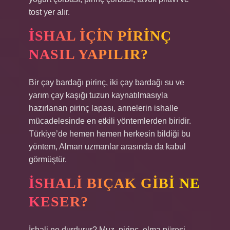
tost yer alır.
İSHAL IÇIN PIRINÇ
NASIL YAPILIR?
Bir çay bardağı pirinç, iki çay bardağı su ve
yarım çay kaşığı tuzun kaynatılmasıyla
hazırlanan pirinç lapası, annelerin ishalle
mücadelesinde en etkili yöntemlerden biridir.
Türkiye’de hemen hemen herkesin bildiği bu
yöntem, Alman uzmanlar arasında da kabul
görmüştür.
İSHALI BIÇAK GIBI NE
KESER?
İshali ne durdurur? Muz, pirinç, elma püresi,