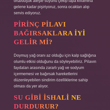
orta/düşük ateşte suyunu çekip lapa kıvamına
gelene kadar pişiriyoruz, sonra ocaktan alıp
servis ediyoruz.
PIRINÇ PILAVI
BAĞIRSAKLARA IYI
GELIR MI?
Doymuş yağ oranı az olduğu için kalp sağlığına
olumlu etkisi olduğunu da söyleyebiliriz. Pilavın
faydaları arasında zararlı yağ ve sodyum
içermemesi ve bağırsak hareketlerini
düzenleyebilen sindirim özelliklerine sahip
olması da yer alıyor.
SU GIBI ISHALI NE
DURDURUR?